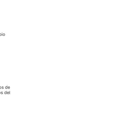
pio
os de
os del