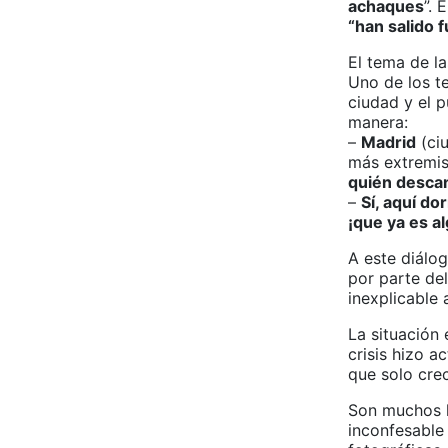
achaques
”. 
“han salido f
El tema de l
Uno de los t
ciudad y el p
manera:
–
Madrid
(ci
más extremist
quién descan
–
Sí, aquí d
¡que ya es al
A este diálo
por parte de
inexplicable 
La situación
crisis hizo 
que solo crec
Son muchos l
inconfesable