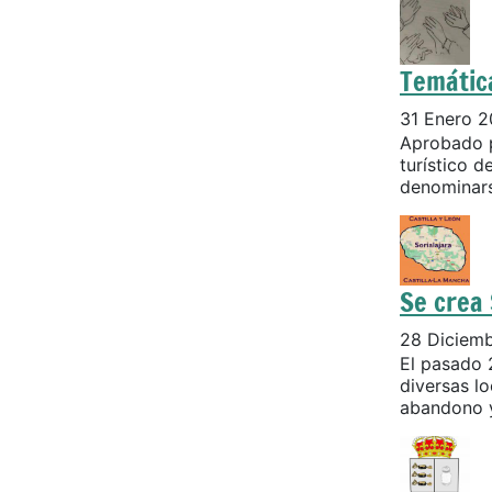
Temátic
31 Enero 
Aprobado p
turístico d
denominarse
Se crea 
28 Diciem
El pasado 
diversas lo
abandono y