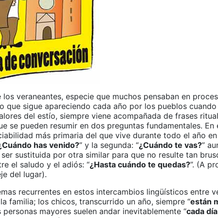
e los veraneantes, especie que muchos pensaban en proce
ro que sigue apareciendo cada año por los pueblos cuando 
alores del estío, siempre viene acompañada de frases ritua
ue se pueden resumir en dos preguntas fundamentales. En e
iabilidad más primaria del que vive durante todo el año en
¿Cuándo has venido?
” y la segunda: “
¿Cuándo te vas?
” au
ser sustituida por otra similar para que no resulte tan brus
re el saludo y el adiós: “
¿Hasta cuándo te quedas?
”. (A p
je del lugar).
emas recurrentes en estos intercambios lingüísticos entre 
la familia; los chicos, transcurrido un año, siempre “
están 
as personas mayores suelen andar inevitablemente “
cada dí