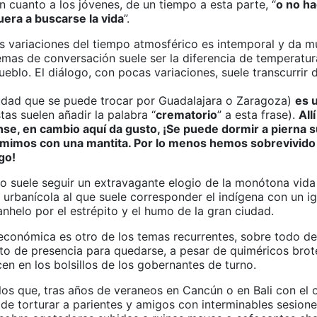
En cuanto a los jóvenes, de un tiempo a esta parte, “
o no h
uera a buscarse la vida
”.
as variaciones del tiempo atmosférico es intemporal y da m
emas de conversación suele ser la diferencia de temperatura
ueblo. El diálogo, con pocas variaciones, suele transcurrir 
udad que se puede trocar por Guadalajara o Zaragoza)
es 
as suelen añadir la palabra “
crematorio
” a esta frase).
All
se, en cambio aquí da gusto, ¡Se puede dormir a pierna s
ormimos con una mantita. Por lo menos hemos sobrevivido 
go!
go suele seguir un extravagante elogio de la monótona vida
l urbanícola al que suele corresponder el indígena con un i
anhelo por el estrépito y el humo de la gran ciudad.
 económica es otro de los temas recurrentes, sobre todo de
acto de presencia para quedarse, a pesar de quiméricos bro
en en los bolsillos de los gobernantes de turno.
os que, tras años de veraneos en Cancún o en Bali con el 
 de torturar a parientes y amigos con interminables sesion