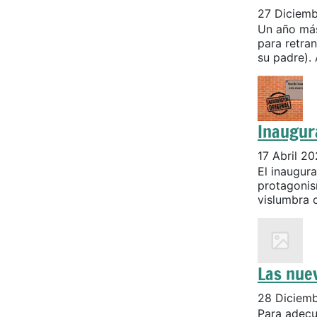
27 Diciem
Un año más
para retran
su padre). 
Inaugur
17 Abril 2
El inaugur
protagonis
vislumbra c
Las nuev
28 Diciem
Para adecu