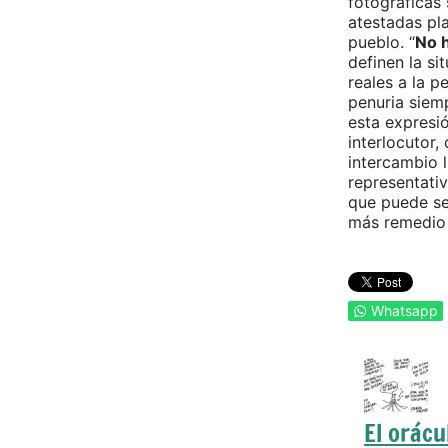
fotográficas
atestadas pl
pueblo. “
No 
definen la s
reales a la p
penuria siem
esta expresió
interlocutor
intercambio 
representativ
que puede se
más remedio
Whatsapp
El orácu