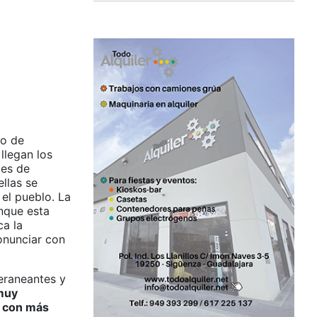
so de
llegan los
les de
llas se
 el pueblo. La
nque esta
ca la
ronunciar con
veraneantes y
muy
a con más