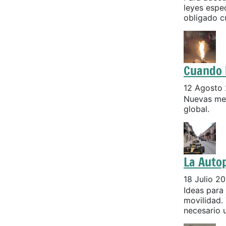
leyes espec
obligado cu
Cuando 
12 Agosto
Nuevas med
global.
La Autop
18 Julio 2
Ideas para 
movilidad.
necesario 