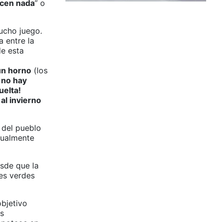
acen nada
” o
ucho juego.
 entre la
de esta
un horno
(los
í no hay
uelta!
al invierno
 del pueblo
gualmente
sde que la
tes verdes
objetivo
es