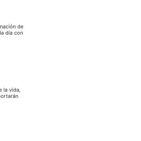
gnación de
a día con
 la vida,
portarán