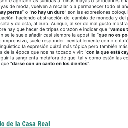
 sobre agotadoras subidas a ruinas mayas o sofocantes ch
ayas de moda, vuelven a recalar o a permanecer todo el añ
hay perras
” o “
no hay un duro
” son las expresiones coloqu
ituación, haciendo abstracción del cambio de moneda y del 
eseta y de esta, al euro. Aunque, al ser de mal gusto mostra
pre hay que hacer de tripas corazón e indicar que “
vamos t
n se le suele añadir casi siempre la apostilla “
que no es po
, comprensivo, suele responder inevitablemente como colofó
lingüístico la expresión quizá más tópica pero también más
a de la época que nos ha tocado vivir: “
con la que está c
guir la sangrienta metáfora de que, tal y como están las c
 que “
darse con un canto en los dientes
”.
lo de la Casa Real