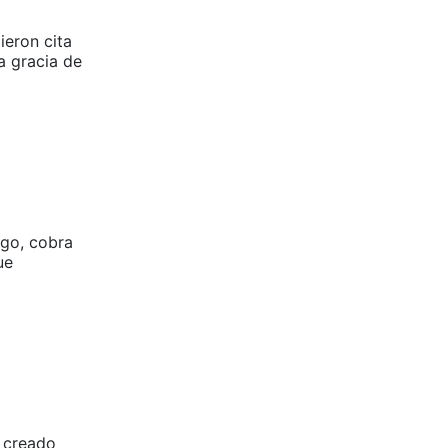
ieron cita
a gracia de
rgo, cobra
ue
n creado