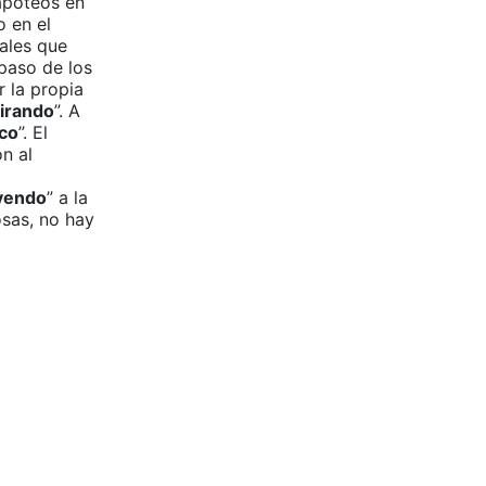
apoteos en
o en el
iales que
paso de los
r la propia
irando
”. A
co
”. El
n al
ayendo
” a la
osas, no hay