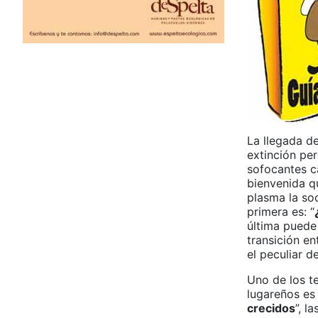
La llegada d
extinción pe
sofocantes c
bienvenida q
plasma la soc
primera es: “
última puede 
transición ent
el peculiar de
Uno de los t
lugareños es 
crecidos
”, l