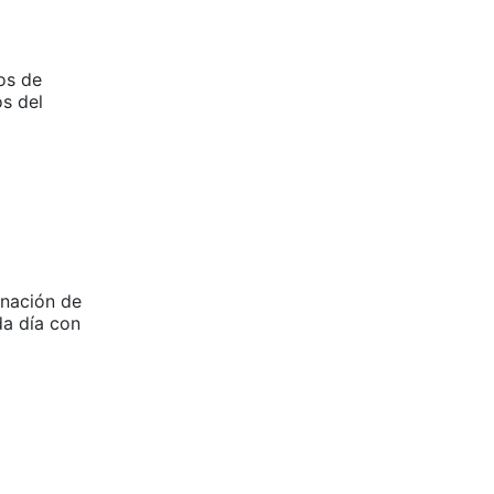
os de
os del
gnación de
a día con