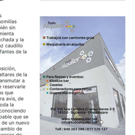
s
homilías
ién sin
amienta
achada y la
z caudillo
fantes de la
sición,
ltares de la
ransmutar a
 reservarle
as que
a avis, de
oda la
e conociendo
obable que se
a de un nuevo
 cambio de
eseosos de