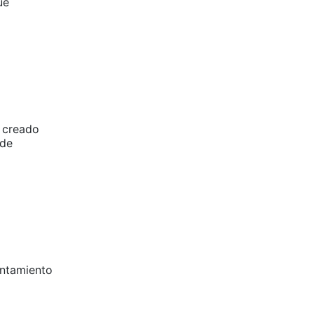
ue
n creado
 de
entamiento