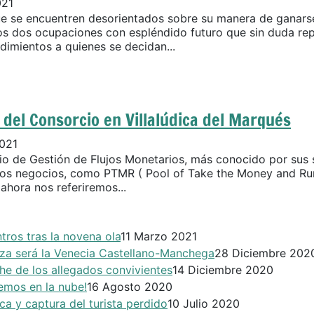
021
ue se encuentren desorientados sobre su manera de ganarse
 dos ocupaciones con espléndido futuro que sin duda re
dimientos a quienes se decidan...
del Consorcio en Villalúdica del Marqués
021
io de Gestión de Flujos Monetarios, más conocido por sus s
los negocios, como PTMR ( Pool of Take the Money and Run
 ahora nos referiremos...
tros tras la novena ola
11 Marzo 2021
za será la Venecia Castellano-Manchega
28 Diciembre 202
he de los allegados convivientes
14 Diciembre 2020
emos en la nube!
16 Agosto 2020
ca y captura del turista perdido
10 Julio 2020