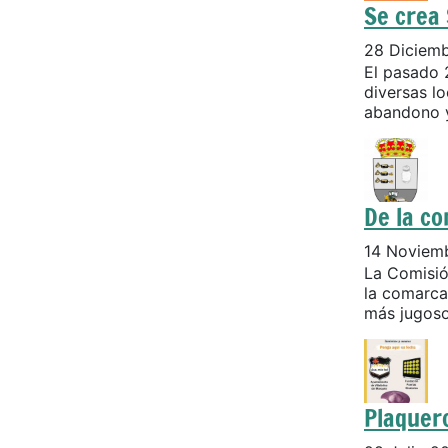
Se crea 
28 Diciem
El pasado 
diversas lo
abandono y
De la c
14 Noviem
La Comisió
la comarca
más jugosos
Plaquer