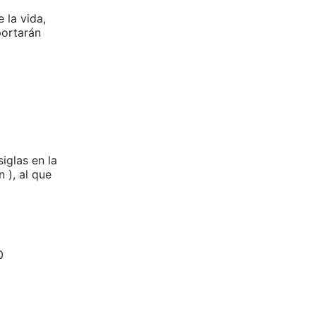
 la vida,
portarán
iglas en la
 ), al que
0