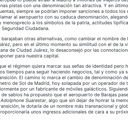
unas pistas con una denominación tan atractiva. Y en últim
cuentas, siempre se podrían imponer sanciones a todos los 
lamar al aeropuerto con su caduca denominación, alegand
y menosprecio a los símbolos de la patria, actitudes tipific
 Seguridad Ciudadana.
e barajaban otras alternativas, como cambiar el nombre de 
uárez
, pero en el último momento su similitud con el de la v
ana de Ciudad Juárez, lo desaconsejó por las connotacion
uponer para nuestra capital.
que el régimen quiera marcar sus señas de identidad pero 
los tiempos para seguir haciendo negocios, tal y como ya s
ransición. El camino lo marca el cambio de denominación de
metro de Sol de Madrid, hoy solapada por un operador de t
iormente por un fabricante de móviles galácticos. Siguiendo
 de sabios ha propuesto que el aeropuerto de Barajas pas
Adolphone Suarestar
, algo que sin dejar de honrar la memo
ransición, le dotaría de un nombre más transnacional y glob
roporcionaría unos ingresos adicionales de cara a su próx
.