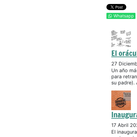
Whatsapp
El orácu
27 Diciem
Un año más
para retran
su padre). 
Inaugur
17 Abril 2
El inaugur