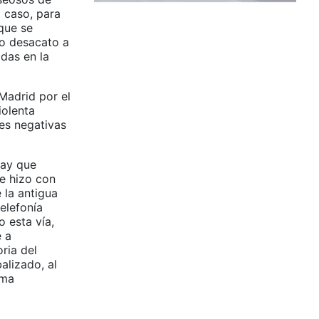
o caso, para
que se
o desacato a
adas en la
Madrid por el
iolenta
es negativas
hay que
e hizo con
 la antigua
elefonía
 esta vía,
e a
ria del
alizado, al
ima