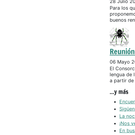
28 Julio 2
Para los q
proponemos
buenos ren
Reunión 
06 Mayo 2
El Consorc
lengua de 
a partir de
...y más
Encuen
Sigüen
La noc
¡Nos v
En bus