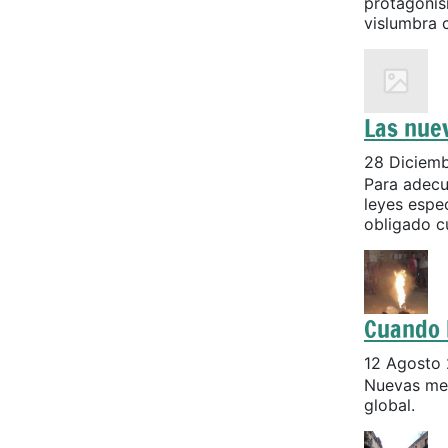
protagonis
vislumbra c
Las nuev
28 Diciem
Para adecu
leyes espec
obligado cu
Cuando 
12 Agosto
Nuevas med
global.