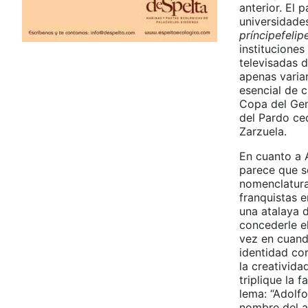
anterior. El 
universidad
príncipefelip
instituciones
televisadas 
apenas variar
esencial de 
Copa del Gen
del Pardo ced
Zarzuela.
En cuanto a A
parece que s
nomenclatura 
franquistas 
una atalaya d
concederle e
vez en cuand
identidad cor
la creativida
triplique la
lema: “Adolf
nombre del a