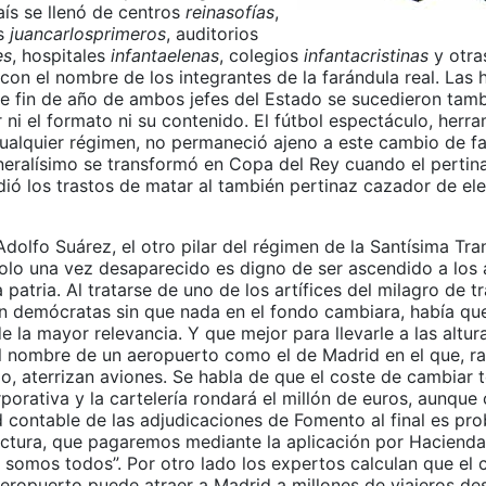
país se llenó de centros
reinasofías
,
es
juancarlosprimeros
, auditorios
es
, hospitales
infantaelenas
, colegios
infantacristinas
y otra
 con el nombre de los integrantes de la farándula real. Las 
de fin de año de ambos jefes del Estado se sucedieron tamb
 ni el formato ni su contenido. El fútbol espectáculo, herr
cualquier régimen, no permaneció ajeno a este cambio de f
eralísimo se transformó en Copa del Rey cuando el pertina
ió los trastos de matar al también pertinaz cazador de ele
dolfo Suárez, el otro pilar del régimen de la Santísima Tran
olo una vez desaparecido es digno de ser ascendido a los a
patria. Al tratarse de uno de los artífices del milagro de t
en demócratas sin que nada en el fondo cambiara, había que
e la mayor relevancia. Y que mejor para llevarle a las altur
l nombre de un aeropuerto como el de Madrid en el que, rar
o, aterrizan aviones. Se habla de que el coste de cambiar t
porativa y la cartelería rondará el millón de euros, aunqu
d contable de las adjudicaciones de Fomento al final es pr
 factura, que pagaremos mediante la aplicación por Haciend
o somos todos”. Por otro lado los expertos calculan que el
eropuerto puede atraer a Madrid a millones de viajeros d