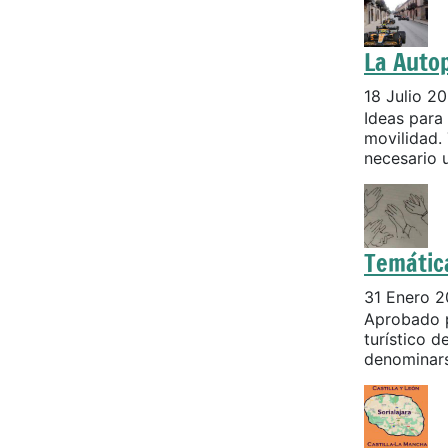
La Autop
18 Julio 2
Ideas para 
movilidad.
necesario 
Temátic
31 Enero 
Aprobado p
turístico d
denominarse