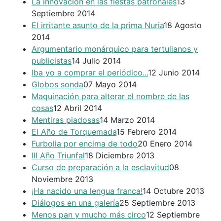
La innovación en las fiestas patronales
13
Septiembre 2014
El irritante asunto de la prima Nuria
18 Agosto
2014
Argumentario monárquico para tertulianos y
publicistas
14 Julio 2014
Iba yo a comprar el periódico...
12 Junio 2014
Globos sonda
07 Mayo 2014
Maquinación para alterar el nombre de las
cosas
12 Abril 2014
Mentiras piadosas
14 Marzo 2014
El Año de Torquemada
15 Febrero 2014
Furbolia por encima de todo
20 Enero 2014
III Año Triunfal
18 Diciembre 2013
Curso de preparación a la esclavitud
08
Noviembre 2013
¡Ha nacido una lengua franca!
14 Octubre 2013
Diálogos en una galería
25 Septiembre 2013
Menos pan y mucho más circo
12 Septiembre