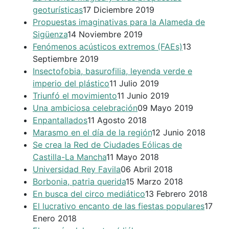
geoturísticas
17 Diciembre 2019
Propuestas imaginativas para la Alameda de
Sigüenza
14 Noviembre 2019
Fenómenos acústicos extremos (FAEs)
13
Septiembre 2019
Insectofobia, basurofilia, leyenda verde e
imperio del plástico
11 Julio 2019
Triunfó el movimiento
11 Junio 2019
Una ambiciosa celebración
09 Mayo 2019
Enpantallados
11 Agosto 2018
Marasmo en el día de la región
12 Junio 2018
Se crea la Red de Ciudades Eólicas de
Castilla-La Mancha
11 Mayo 2018
Universidad Rey Favila
06 Abril 2018
Borbonia, patria querida
15 Marzo 2018
En busca del circo mediático
13 Febrero 2018
El lucrativo encanto de las fiestas populares
17
Enero 2018