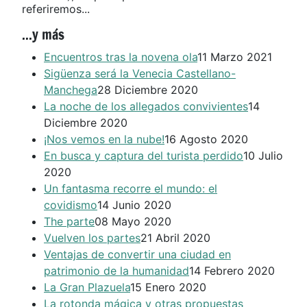
referiremos...
...y más
Encuentros tras la novena ola
11 Marzo 2021
Sigüenza será la Venecia Castellano-
Manchega
28 Diciembre 2020
La noche de los allegados convivientes
14
Diciembre 2020
¡Nos vemos en la nube!
16 Agosto 2020
En busca y captura del turista perdido
10 Julio
2020
Un fantasma recorre el mundo: el
covidismo
14 Junio 2020
The parte
08 Mayo 2020
Vuelven los partes
21 Abril 2020
Ventajas de convertir una ciudad en
patrimonio de la humanidad
14 Febrero 2020
La Gran Plazuela
15 Enero 2020
La rotonda mágica y otras propuestas