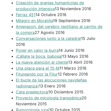
Creación de granjas humanícolas de
producción intensiva
13 Noviembre 2016
Ferraz 451
14 Octubre 2016
Milagro en Moratilla
19 Septiembre 2016
Amenazon: del cerebro reptiliano al carrito de
la compra
27 Agosto 2016
Conversaciones junto a la catedral
15 Julio
2016
Poner en valor la burra
14 Junio 2016
¡Cállate la boca, babosa!
13 Mayo 2016
La nueva atención al cliente
13 Abril 2016
Una placa para el 15-M
11 Marzo 2016
Fitureando por la Fitur
12 Febrero 2016
El bucle de las alocuciones navideñas
(adivinanza)
13 Enero 2016
Cata preelectoral
10 Diciembre 2015
Proyecto de micología transgénica
20
Noviembre 2015
Rumorología rural
10 Octubre 2015