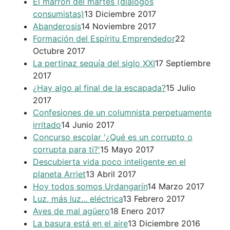
El marrón del martes (diálogos
consumistas)
13 Diciembre 2017
Abanderosis
14 Noviembre 2017
Formación del Espíritu Emprendedor
22
Octubre 2017
La pertinaz sequía del siglo XXI
17 Septiembre
2017
¿Hay algo al final de la escapada?
15 Julio
2017
Confesiones de un columnista perpetuamente
irritado
14 Junio 2017
Concurso escolar '¿Qué es un corrupto o
corrupta para ti?'
15 Mayo 2017
Descubierta vida poco inteligente en el
planeta Arriet
13 Abril 2017
Hoy todos somos Urdangarín
14 Marzo 2017
Luz, más luz... eléctrica
13 Febrero 2017
Aves de mal agüero
18 Enero 2017
La basura está en el aire
13 Diciembre 2016