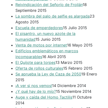
Reivindicación del Señorío de Froilán
18
Septiembre 2015
La sombra del palo de selfie es alargada
23
Agosto 2015
Escuela de emperdedores
15 Julio 2015
El pisantro, un nuevo azote de la
humanidad
15 Junio 2015
Venta de motos por internet
16 Mayo 2015
Edificios emblemáticos en marcos
incomparables
16 Abril 2015
El Quijote para torpes
13 Marzo 2015
Oferta de rollos culturales
15 Febrero 2015
Se aprueba la Ley de Caza de 2050
19 Enero
2015
¡A ver si nos vemos!
14 Diciembre 2014
¿Y qué hay de lo mío?
15 Noviembre 2014
Auge y caída del Homo Tactilis
11 Octubre
2014