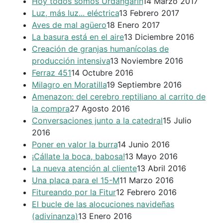
Hoy todos somos Urdangarín
14 Marzo 2017
Luz, más luz... eléctrica
13 Febrero 2017
Aves de mal agüero
18 Enero 2017
La basura está en el aire
13 Diciembre 2016
Creación de granjas humanícolas de
producción intensiva
13 Noviembre 2016
Ferraz 451
14 Octubre 2016
Milagro en Moratilla
19 Septiembre 2016
Amenazon: del cerebro reptiliano al carrito de
la compra
27 Agosto 2016
Conversaciones junto a la catedral
15 Julio
2016
Poner en valor la burra
14 Junio 2016
¡Cállate la boca, babosa!
13 Mayo 2016
La nueva atención al cliente
13 Abril 2016
Una placa para el 15-M
11 Marzo 2016
Fitureando por la Fitur
12 Febrero 2016
El bucle de las alocuciones navideñas
(adivinanza)
13 Enero 2016