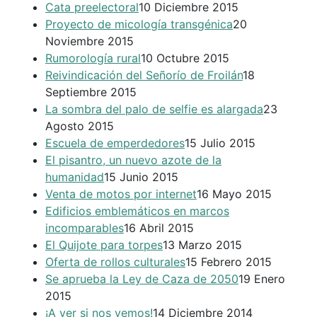
Cata preelectoral
10 Diciembre 2015
Proyecto de micología transgénica
20
Noviembre 2015
Rumorología rural
10 Octubre 2015
Reivindicación del Señorío de Froilán
18
Septiembre 2015
La sombra del palo de selfie es alargada
23
Agosto 2015
Escuela de emperdedores
15 Julio 2015
El pisantro, un nuevo azote de la
humanidad
15 Junio 2015
Venta de motos por internet
16 Mayo 2015
Edificios emblemáticos en marcos
incomparables
16 Abril 2015
El Quijote para torpes
13 Marzo 2015
Oferta de rollos culturales
15 Febrero 2015
Se aprueba la Ley de Caza de 2050
19 Enero
2015
¡A ver si nos vemos!
14 Diciembre 2014