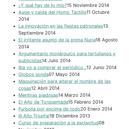
¿Y qué hay de lo mío?
15 Noviembre 2014
Auge y caída del Homo Tactilis
11 Octubre
2014
La innovación en las fiestas patronales
13
Septiembre 2014
El irritante asunto de la prima Nuria
18 Agosto
2014
Argumentario monárquico para tertulianos y
publicistas
14 Julio 2014
Iba yo a comprar el periódico...
12 Junio 2014
Globos sonda
07 Mayo 2014
Maquinación para alterar el nombre de las
cosas
12 Abril 2014
Mentiras piadosas
14 Marzo 2014
El Año de Torquemada
15 Febrero 2014
Furbolia por encima de todo
20 Enero 2014
III Año Triunfal
18 Diciembre 2013
Curso de preparación a la esclavitud
08