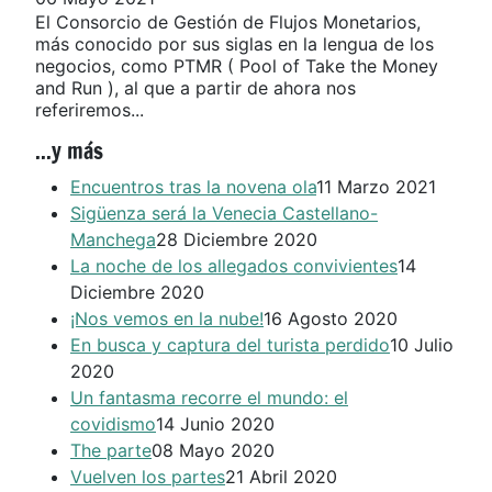
El Consorcio de Gestión de Flujos Monetarios,
más conocido por sus siglas en la lengua de los
negocios, como PTMR ( Pool of Take the Money
and Run ), al que a partir de ahora nos
referiremos...
...y más
Encuentros tras la novena ola
11 Marzo 2021
Sigüenza será la Venecia Castellano-
Manchega
28 Diciembre 2020
La noche de los allegados convivientes
14
Diciembre 2020
¡Nos vemos en la nube!
16 Agosto 2020
En busca y captura del turista perdido
10 Julio
2020
Un fantasma recorre el mundo: el
covidismo
14 Junio 2020
The parte
08 Mayo 2020
Vuelven los partes
21 Abril 2020