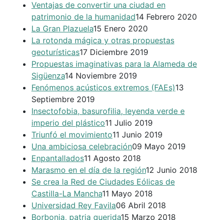
Ventajas de convertir una ciudad en
patrimonio de la humanidad
14 Febrero 2020
La Gran Plazuela
15 Enero 2020
La rotonda mágica y otras propuestas
geoturísticas
17 Diciembre 2019
Propuestas imaginativas para la Alameda de
Sigüenza
14 Noviembre 2019
Fenómenos acústicos extremos (FAEs)
13
Septiembre 2019
Insectofobia, basurofilia, leyenda verde e
imperio del plástico
11 Julio 2019
Triunfó el movimiento
11 Junio 2019
Una ambiciosa celebración
09 Mayo 2019
Enpantallados
11 Agosto 2018
Marasmo en el día de la región
12 Junio 2018
Se crea la Red de Ciudades Eólicas de
Castilla-La Mancha
11 Mayo 2018
Universidad Rey Favila
06 Abril 2018
Borbonia, patria querida
15 Marzo 2018