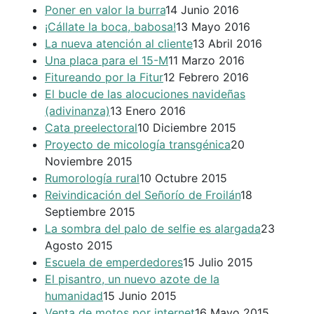
Poner en valor la burra
14 Junio 2016
¡Cállate la boca, babosa!
13 Mayo 2016
La nueva atención al cliente
13 Abril 2016
Una placa para el 15-M
11 Marzo 2016
Fitureando por la Fitur
12 Febrero 2016
El bucle de las alocuciones navideñas
(adivinanza)
13 Enero 2016
Cata preelectoral
10 Diciembre 2015
Proyecto de micología transgénica
20
Noviembre 2015
Rumorología rural
10 Octubre 2015
Reivindicación del Señorío de Froilán
18
Septiembre 2015
La sombra del palo de selfie es alargada
23
Agosto 2015
Escuela de emperdedores
15 Julio 2015
El pisantro, un nuevo azote de la
humanidad
15 Junio 2015
Venta de motos por internet
16 Mayo 2015