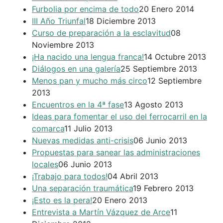
Furbolia por encima de todo
20 Enero 2014
III Año Triunfal
18 Diciembre 2013
Curso de preparación a la esclavitud
08
Noviembre 2013
¡Ha nacido una lengua franca!
14 Octubre 2013
Diálogos en una galería
25 Septiembre 2013
Menos pan y mucho más circo
12 Septiembre
2013
Encuentros en la 4ª fase
13 Agosto 2013
Ideas para fomentar el uso del ferrocarril en la
comarca
11 Julio 2013
Nuevas medidas anti-crisis
06 Junio 2013
Propuestas para sanear las administraciones
locales
06 Junio 2013
¡Trabajo para todos!
04 Abril 2013
Una separación traumática
19 Febrero 2013
¡Esto es la pera!
20 Enero 2013
Entrevista a Martín Vázquez de Arce
11