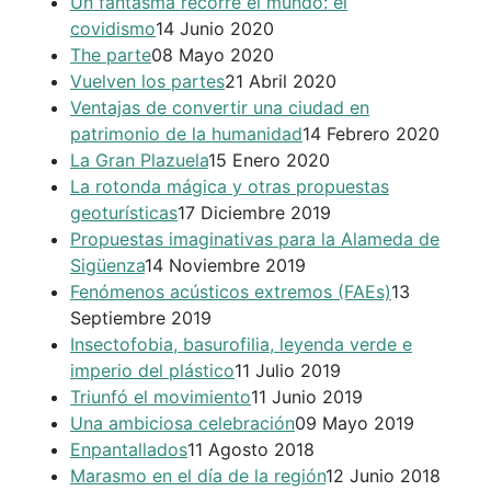
Un fantasma recorre el mundo: el
covidismo
14 Junio 2020
The parte
08 Mayo 2020
Vuelven los partes
21 Abril 2020
Ventajas de convertir una ciudad en
patrimonio de la humanidad
14 Febrero 2020
La Gran Plazuela
15 Enero 2020
La rotonda mágica y otras propuestas
geoturísticas
17 Diciembre 2019
Propuestas imaginativas para la Alameda de
Sigüenza
14 Noviembre 2019
Fenómenos acústicos extremos (FAEs)
13
Septiembre 2019
Insectofobia, basurofilia, leyenda verde e
imperio del plástico
11 Julio 2019
Triunfó el movimiento
11 Junio 2019
Una ambiciosa celebración
09 Mayo 2019
Enpantallados
11 Agosto 2018
Marasmo en el día de la región
12 Junio 2018