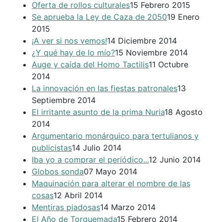
Oferta de rollos culturales
15 Febrero 2015
Se aprueba la Ley de Caza de 2050
19 Enero
2015
¡A ver si nos vemos!
14 Diciembre 2014
¿Y qué hay de lo mío?
15 Noviembre 2014
Auge y caída del Homo Tactilis
11 Octubre
2014
La innovación en las fiestas patronales
13
Septiembre 2014
El irritante asunto de la prima Nuria
18 Agosto
2014
Argumentario monárquico para tertulianos y
publicistas
14 Julio 2014
Iba yo a comprar el periódico...
12 Junio 2014
Globos sonda
07 Mayo 2014
Maquinación para alterar el nombre de las
cosas
12 Abril 2014
Mentiras piadosas
14 Marzo 2014
El Año de Torquemada
15 Febrero 2014