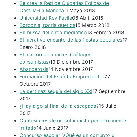
Se crea la Red de Ciudades Eólicas de
Castilla-La Mancha
11 Mayo 2018
Universidad Rey Favila
06 Abril 2018
Borbonia, patria querida
15 Marzo 2018
En busca del circo mediático
13 Febrero 2018
El lucrativo encanto de las fiestas populares
17
Enero 2018
El marrón del martes (diálogos
consumistas)
13 Diciembre 2017
Abanderosis
14 Noviembre 2017
Formación del Espíritu Emprendedor
22
Octubre 2017
La pertinaz sequía del siglo XXI
17 Septiembre
2017
¿Hay algo al final de la escapada?
15 Julio
2017
Confesiones de un columnista perpetuamente
irritado
14 Junio 2017
Concurso escolar '¿Qué es un corrupto o