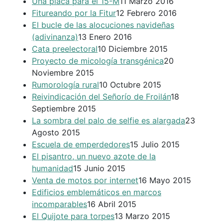
Una placa para el 15-M
11 Marzo 2016
Fitureando por la Fitur
12 Febrero 2016
El bucle de las alocuciones navideñas
(adivinanza)
13 Enero 2016
Cata preelectoral
10 Diciembre 2015
Proyecto de micología transgénica
20
Noviembre 2015
Rumorología rural
10 Octubre 2015
Reivindicación del Señorío de Froilán
18
Septiembre 2015
La sombra del palo de selfie es alargada
23
Agosto 2015
Escuela de emperdedores
15 Julio 2015
El pisantro, un nuevo azote de la
humanidad
15 Junio 2015
Venta de motos por internet
16 Mayo 2015
Edificios emblemáticos en marcos
incomparables
16 Abril 2015
El Quijote para torpes
13 Marzo 2015