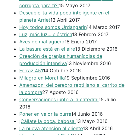
corrupta para ti?'
15 Mayo 2017
Descubierta vida poco inteligente en el
planeta Arriet
13 Abril 2017
Hoy todos somos Urdangarín
14 Marzo 2017
Luz, más luz... eléctrica
13 Febrero 2017
Aves de mal agüero
18 Enero 2017
La basura está en el aire
13 Diciembre 2016
Creación de granjas humanícolas de
producción intensiva
13 Noviembre 2016
Ferraz 451
14 Octubre 2016
Milagro en Moratilla
19 Septiembre 2016
Amenazon: del cerebro reptiliano al carrito de
la compra
27 Agosto 2016
Conversaciones junto a la catedral
15 Julio
2016
Poner en valor la burra
14 Junio 2016
¡Cállate la boca, babosa!
13 Mayo 2016
La nueva atención al cliente
13 Abril 2016