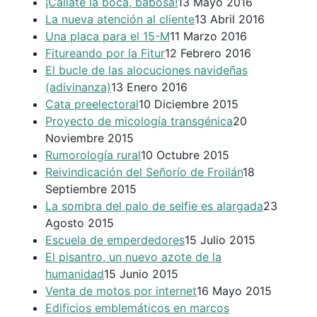
¡Cállate la boca, babosa!
13 Mayo 2016
La nueva atención al cliente
13 Abril 2016
Una placa para el 15-M
11 Marzo 2016
Fitureando por la Fitur
12 Febrero 2016
El bucle de las alocuciones navideñas
(adivinanza)
13 Enero 2016
Cata preelectoral
10 Diciembre 2015
Proyecto de micología transgénica
20
Noviembre 2015
Rumorología rural
10 Octubre 2015
Reivindicación del Señorío de Froilán
18
Septiembre 2015
La sombra del palo de selfie es alargada
23
Agosto 2015
Escuela de emperdedores
15 Julio 2015
El pisantro, un nuevo azote de la
humanidad
15 Junio 2015
Venta de motos por internet
16 Mayo 2015
Edificios emblemáticos en marcos