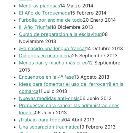
Mentiras piadosas
14 Marzo 2014
El Año de Torquemada
15 Febrero 2014
Furbolia por encima de todo
20 Enero 2014
III Año Triunfal
18 Diciembre 2013
Curso de preparación a la esclavitud
08
Noviembre 2013
¡Ha nacido una lengua franca!
14 Octubre 2013
Diálogos en una galería
25 Septiembre 2013
Menos pan y mucho más circo
12 Septiembre
2013
Encuentros en la 4ª fase
13 Agosto 2013
Ideas para fomentar el uso del ferrocarril en la
comarca
11 Julio 2013
Nuevas medidas anti-crisis
06 Junio 2013
Propuestas para sanear las administraciones
locales
06 Junio 2013
¡Trabajo para todos!
04 Abril 2013
Una separación traumática
19 Febrero 2013