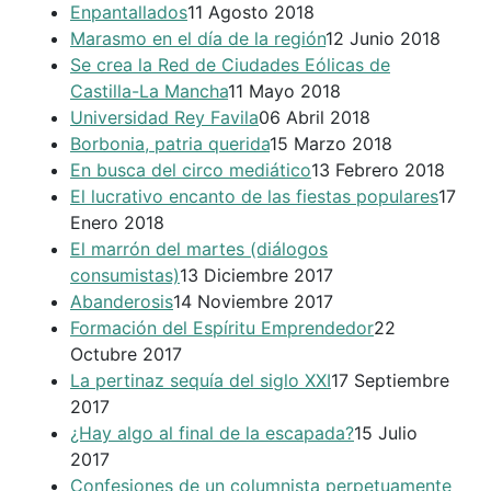
Enpantallados
11 Agosto 2018
Marasmo en el día de la región
12 Junio 2018
Se crea la Red de Ciudades Eólicas de
Castilla-La Mancha
11 Mayo 2018
Universidad Rey Favila
06 Abril 2018
Borbonia, patria querida
15 Marzo 2018
En busca del circo mediático
13 Febrero 2018
El lucrativo encanto de las fiestas populares
17
Enero 2018
El marrón del martes (diálogos
consumistas)
13 Diciembre 2017
Abanderosis
14 Noviembre 2017
Formación del Espíritu Emprendedor
22
Octubre 2017
La pertinaz sequía del siglo XXI
17 Septiembre
2017
¿Hay algo al final de la escapada?
15 Julio
2017
Confesiones de un columnista perpetuamente