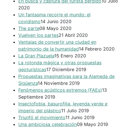
En busca y captura del turista perdido
10 Julio
2020
Un fantasma recorre el mundo: el
covidismo
14 Junio 2020
The parte
08 Mayo 2020
Vuelven los partes
21 Abril 2020
Ventajas de convertir una ciudad en
patrimonio de la humanidad
14 Febrero 2020
La Gran Plazuela
15 Enero 2020
La rotonda mágica y otras propuestas
geoturísticas
17 Diciembre 2019
Propuestas imaginativas para la Alameda de
Sigüenza
14 Noviembre 2019
Fenómenos acústicos extremos (FAEs)
13
Septiembre 2019
Insectofobia, basurofilia, leyenda verde e
imperio del plástico
11 Julio 2019
Triunfó el movimiento
11 Junio 2019
Una ambiciosa celebración
09 Mayo 2019