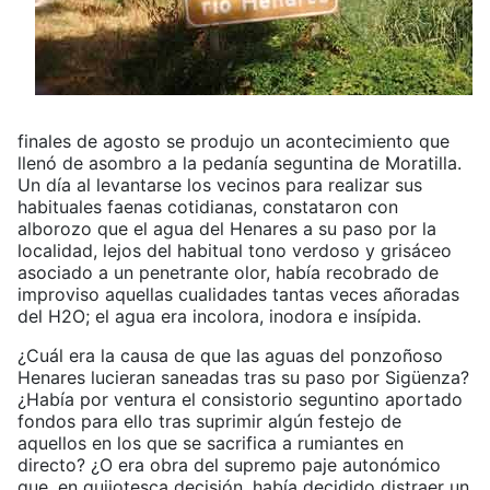
finales de agosto se produjo un acontecimiento que
llenó de asombro a la pedanía seguntina de Moratilla.
Un día al levantarse los vecinos para realizar sus
habituales faenas cotidianas, constataron con
alborozo que el agua del Henares a su paso por la
localidad, lejos del habitual tono verdoso y grisáceo
asociado a un penetrante olor, había recobrado de
improviso aquellas cualidades tantas veces añoradas
del H2O; el agua era incolora, inodora e insípida.
¿Cuál era la causa de que las aguas del ponzoñoso
Henares lucieran saneadas tras su paso por Sigüenza?
¿Había por ventura el consistorio seguntino aportado
fondos para ello tras suprimir algún festejo de
aquellos en los que se sacrifica a rumiantes en
directo? ¿O era obra del supremo paje autonómico
que, en quijotesca decisión, había decidido distraer un