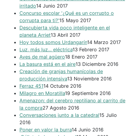
irritado
14 Junio 2017
Concurso escolar '¿Qué es un corrupto o
corrupta para ti?'
15 Mayo 2017
Descubierta vida poco inteligente en el
planeta Arriet
13 Abril 2017
Hoy todos somos Urdangarín
14 Marzo 2017
Luz, más luz... eléctrica
13 Febrero 2017
Aves de mal agüero
18 Enero 2017
La basura está en el aire
13 Diciembre 2016
Creación de granjas humanícolas de
producción intensiva
13 Noviembre 2016
Ferraz 451
14 Octubre 2016
Milagro en Moratilla
19 Septiembre 2016
Amenazon: del cerebro reptiliano al carrito de
la compra
27 Agosto 2016
Conversaciones junto a la catedral
15 Julio
2016
Poner en valor la burra
14 Junio 2016