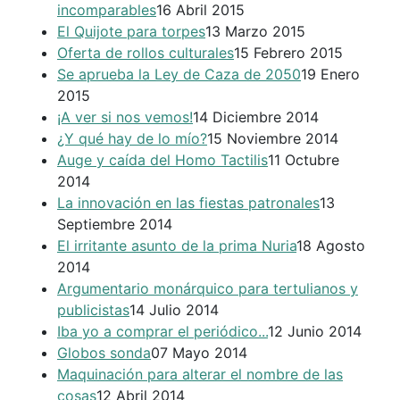
incomparables
16 Abril 2015
El Quijote para torpes
13 Marzo 2015
Oferta de rollos culturales
15 Febrero 2015
Se aprueba la Ley de Caza de 2050
19 Enero
2015
¡A ver si nos vemos!
14 Diciembre 2014
¿Y qué hay de lo mío?
15 Noviembre 2014
Auge y caída del Homo Tactilis
11 Octubre
2014
La innovación en las fiestas patronales
13
Septiembre 2014
El irritante asunto de la prima Nuria
18 Agosto
2014
Argumentario monárquico para tertulianos y
publicistas
14 Julio 2014
Iba yo a comprar el periódico...
12 Junio 2014
Globos sonda
07 Mayo 2014
Maquinación para alterar el nombre de las
cosas
12 Abril 2014