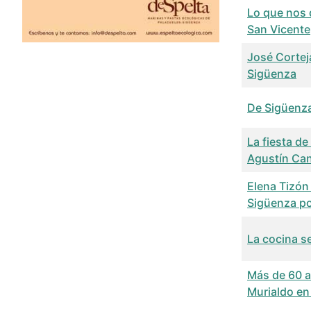
Lo que nos d
San Vicente
José Corteja
Sigüenza
De Sigüenza
La fiesta d
Agustín Ca
Elena Tizón
Sigüenza po
La cocina s
Más de 60 a
Murialdo en