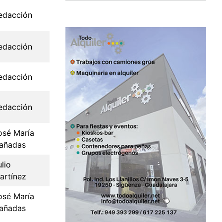
edacción
edacción
edacción
edacción
osé María
añadas
ulio
artínez
osé María
añadas