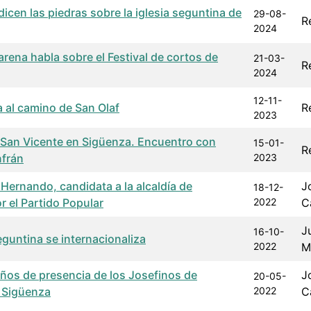
icen las piedras sobre la iglesia seguntina de
29-08-
R
2024
rena habla sobre el Festival de cortos de
21-03-
R
2024
12-11-
 al camino de San Olaf
R
2023
e San Vicente en Sigüenza. Encuentro con
15-01-
R
nfrán
2023
 Hernando, candidata a la alcaldía de
J
18-12-
r el Partido Popular
2022
C
J
16-10-
eguntina se internacionaliza
2022
M
ños de presencia de los Josefinos de
J
20-05-
 Sigüenza
2022
C