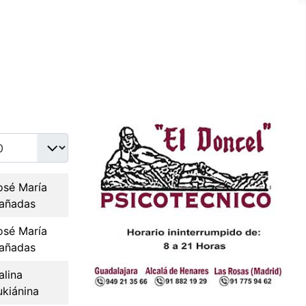
idad a mostrar
osé María
añadas
osé María
añadas
alina
ukiánina