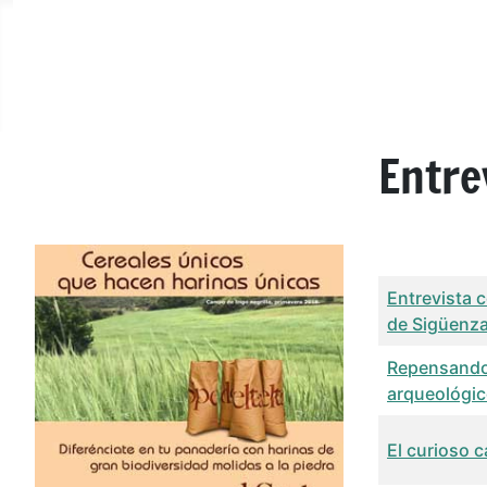
Entre
Título
Fech
Entrevista 
de Sigüenza
Repensando 
arqueológic
El curioso 