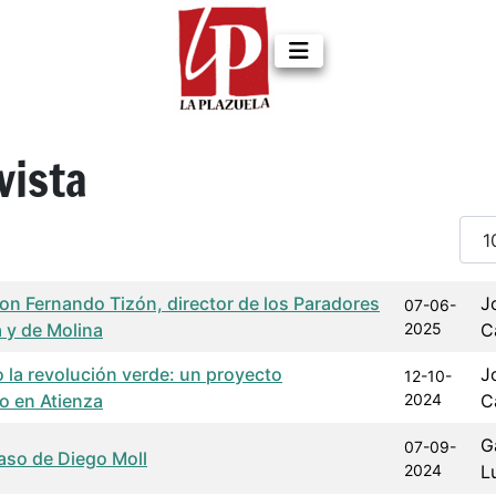
vista
Cant
a de publicación
Autor
con Fernando Tizón, director de los Paradores
J
07-06-
 y de Molina
2025
C
la revolución verde: un proyecto
J
12-10-
o en Atienza
2024
C
G
07-09-
caso de Diego Moll
2024
L