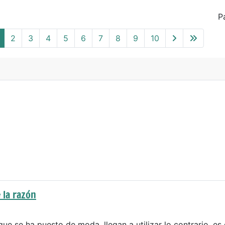
P
2
3
4
5
6
7
8
9
10
 la razón
que se ha puesto de moda, llegan a utilizar lo contrario, es 