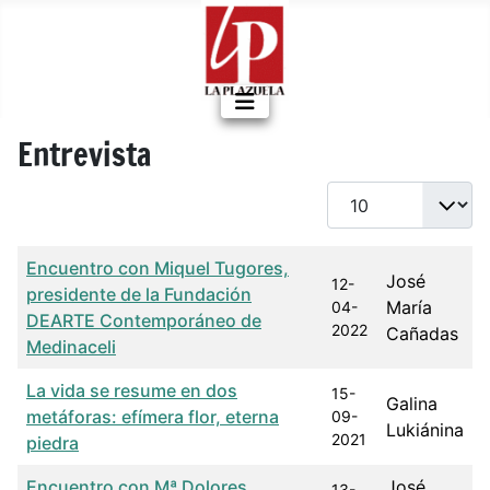
Entrevista
Cantidad a mostrar
Título
Fecha de publicación
Autor
Encuentro con Miquel Tugores,
José
12-
presidente de la Fundación
María
04-
DEARTE Contemporáneo de
2022
Cañadas
Medinaceli
La vida se resume en dos
15-
Galina
metáforas: efímera flor, eterna
09-
Lukiánina
2021
piedra
Encuentro con Mª Dolores
José
13-