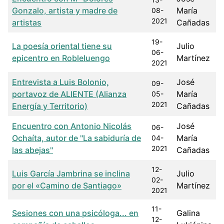
Gonzalo, artista y madre de
María
08-
2021
artistas
Cañadas
19-
La poesía oriental tiene su
Julio
06-
epicentro en Robleluengo
Martínez
2021
Entrevista a Luis Bolonio,
José
09-
portavoz de ALIENTE (Alianza
María
05-
2021
Energía y Territorio)
Cañadas
Encuentro con Antonio Nicolás
José
06-
Ochaíta, autor de "La sabiduría de
María
04-
2021
las abejas"
Cañadas
12-
Luis García Jambrina se inclina
Julio
02-
por el «Camino de Santiago»
Martínez
2021
11-
Sesiones con una psicóloga... en
Galina
12-