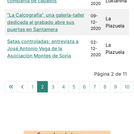
compañía de caballos
Lukiánina
2020
“La Calcografía”, una galería-taller
09-
La
dedicada al grabado abre sus
12-
Plazuela
2020
puertas en Santamera
Setas controladas: entrevista a
02-
La
José Antonio Vega de la
12-
Plazuela
2020
Asociación Montes de Soria
Articles
Página 2 de 11
1
2
3
4
5
6
7
8
9
10