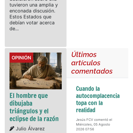
tuvieron una amplia y
enconada discusión.
Estos Estados que
debían votar acerca
de...
Últimos
Details
OPINIÓN
artículos
comentados
Cuando la
El hombre que
autocomplacencia
dibujaba
topa con la
realidad
triángulos y el
eclipse de la razón
Jesús FCV comentó el
Miércoles, 05 Agosto
Details
Julio Álvarez
2026 07:56