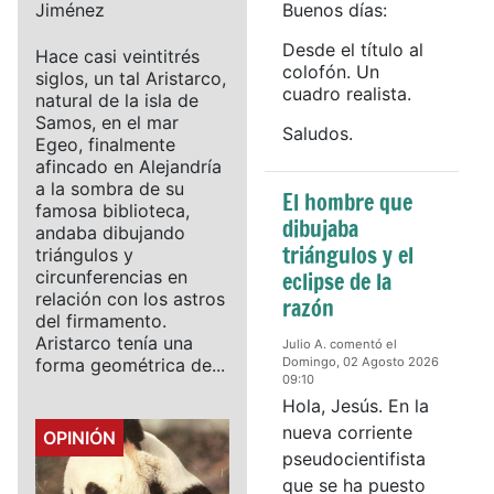
Jiménez
Buenos días:
Desde el título al
Hace casi veintitrés
colofón. Un
siglos, un tal Aristarco,
cuadro realista.
natural de la isla de
Samos, en el mar
Saludos.
Egeo, finalmente
afincado en Alejandría
a la sombra de su
El hombre que
famosa biblioteca,
dibujaba
andaba dibujando
triángulos y el
triángulos y
circunferencias en
eclipse de la
relación con los astros
razón
del firmamento.
Aristarco tenía una
Julio A. comentó el
forma geométrica de...
Domingo, 02 Agosto 2026
09:10
Hola, Jesús. En la
nueva corriente
Details
OPINIÓN
pseudocientifista
que se ha puesto