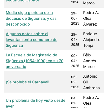
seguntino Capitol
2026
Marco
Medio siglo glorioso de la
Pedro A.
29-
diócesis de Sigüenza, y casi
Olea
06-
2025
desconocido
Álvarez
Algunas notas sobre el
Enrique
25-
levantamiento comunero de
Alejandre
04-
2025
Sigüenza
Torija
La Escuela de Magisterio de
Félix
09-
Sigüenza (1954-1990) en su 70
Andrés
04-
2025
aniversario
Marco
Antonio
05-
¡Se prohíbe el Carnaval!
Gil
02-
2025
Ambrona
Pedro A.
04-
Un problema de hoy visto desde
Olea
01-
ayer