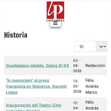
Historia
Cantidad a mostrar
Título
Fecha de publicación
Autor
02-
Guadalajara rebelde. Siglos XI-XX
Redacción
06-
2026
“In memoriam” al preso
Félix
13-
franquista en Sigüenza, Agustín
Andrés
05-
2026
López
Marco
Félix
12-
Inauguración del Teatro-Cine
Andrés
04-