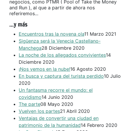
negocios, como PTMR ( Pool of Take the Money
and Run ), al que a partir de ahora nos
referiremos...
...y más
Encuentros tras la novena ola
11 Marzo 2021
Sigüenza será la Venecia Castellano-
Manchega
28 Diciembre 2020
La noche de los allegados convivientes
14
Diciembre 2020
¡Nos vemos en la nube!
16 Agosto 2020
En busca y captura del turista perdido
10 Julio
2020
Un fantasma recorre el mundo: el
covidismo
14 Junio 2020
The parte
08 Mayo 2020
Vuelven los partes
21 Abril 2020
Ventajas de convertir una ciudad en
patrimonio de la humanidad
14 Febrero 2020