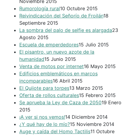
Noviembre 2015
Rumorología rural
10 Octubre 2015
Reivindicación del Señorío de Froilán
18
Septiembre 2015
La sombra del palo de selfie es alargada
23
Agosto 2015
Escuela de emperdedores
15 Julio 2015
El pisantro, un nuevo azote de la
humanidad
15 Junio 2015
Venta de motos por internet
16 Mayo 2015
Edificios emblemáticos en marcos
incomparables
16 Abril 2015
El Quijote para torpes
13 Marzo 2015
Oferta de rollos culturales
15 Febrero 2015
Se aprueba la Ley de Caza de 2050
19 Enero
2015
¡A ver si nos vemos!
14 Diciembre 2014
¿Y qué hay de lo mío?
15 Noviembre 2014
Auge y caída del Homo Tactilis
11 Octubre