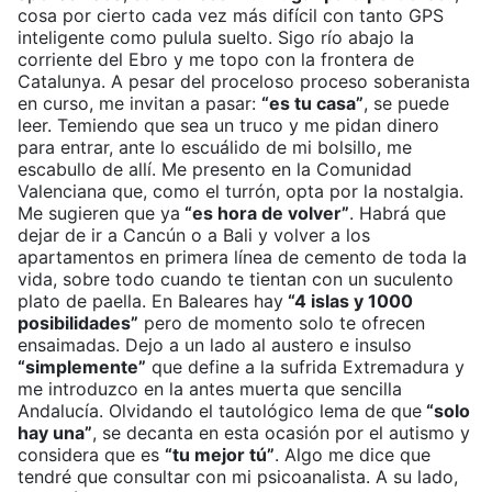
cosa por cierto cada vez más difícil con tanto GPS
inteligente como pulula suelto. Sigo río abajo la
corriente del Ebro y me topo con la frontera de
Catalunya. A pesar del proceloso proceso soberanista
en curso, me invitan a pasar:
“es tu casa”
, se puede
leer. Temiendo que sea un truco y me pidan dinero
para entrar, ante lo escuálido de mi bolsillo, me
escabullo de allí. Me presento en la Comunidad
Valenciana que, como el turrón, opta por la nostalgia.
Me sugieren que ya
“es hora de volver”
. Habrá que
dejar de ir a Cancún o a Bali y volver a los
apartamentos en primera línea de cemento de toda la
vida, sobre todo cuando te tientan con un suculento
plato de paella. En Baleares hay
“4 islas y 1000
posibilidades”
pero de momento solo te ofrecen
ensaimadas. Dejo a un lado al austero e insulso
“simplemente”
que define a la sufrida Extremadura y
me introduzco en la antes muerta que sencilla
Andalucía. Olvidando el tautológico lema de que
“solo
hay una”
, se decanta en esta ocasión por el autismo y
considera que es
“tu mejor tú”
. Algo me dice que
tendré que consultar con mi psicoanalista. A su lado,