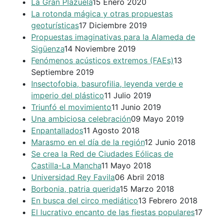
La Gran Plazuela
15 Enero 2020
La rotonda mágica y otras propuestas
geoturísticas
17 Diciembre 2019
Propuestas imaginativas para la Alameda de
Sigüenza
14 Noviembre 2019
Fenómenos acústicos extremos (FAEs)
13
Septiembre 2019
Insectofobia, basurofilia, leyenda verde e
imperio del plástico
11 Julio 2019
Triunfó el movimiento
11 Junio 2019
Una ambiciosa celebración
09 Mayo 2019
Enpantallados
11 Agosto 2018
Marasmo en el día de la región
12 Junio 2018
Se crea la Red de Ciudades Eólicas de
Castilla-La Mancha
11 Mayo 2018
Universidad Rey Favila
06 Abril 2018
Borbonia, patria querida
15 Marzo 2018
En busca del circo mediático
13 Febrero 2018
El lucrativo encanto de las fiestas populares
17