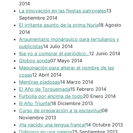
2014
La innovación en las fiestas patronales
13
Septiembre 2014
El irritante asunto de la prima Nuria
18 Agosto
2014
Argumentario monárquico para tertulianos y
publicistas
14 Julio 2014
Iba yo a comprar el periódico...
12 Junio 2014
Globos sonda
07 Mayo 2014
Maquinación para alterar el nombre de las
cosas
12 Abril 2014
Mentiras piadosas
14 Marzo 2014
El Año de Torquemada
15 Febrero 2014
Furbolia por encima de todo
20 Enero 2014
III Año Triunfal
18 Diciembre 2013
Curso de preparación a la esclavitud
08
Noviembre 2013
¡Ha nacido una lengua franca!
14 Octubre 2013
Diálogos en una galería
25 Septiembre 2013