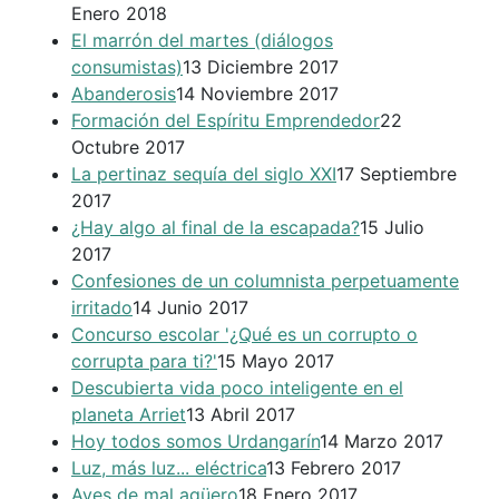
Enero 2018
El marrón del martes (diálogos
consumistas)
13 Diciembre 2017
Abanderosis
14 Noviembre 2017
Formación del Espíritu Emprendedor
22
Octubre 2017
La pertinaz sequía del siglo XXI
17 Septiembre
2017
¿Hay algo al final de la escapada?
15 Julio
2017
Confesiones de un columnista perpetuamente
irritado
14 Junio 2017
Concurso escolar '¿Qué es un corrupto o
corrupta para ti?'
15 Mayo 2017
Descubierta vida poco inteligente en el
planeta Arriet
13 Abril 2017
Hoy todos somos Urdangarín
14 Marzo 2017
Luz, más luz... eléctrica
13 Febrero 2017
Aves de mal agüero
18 Enero 2017