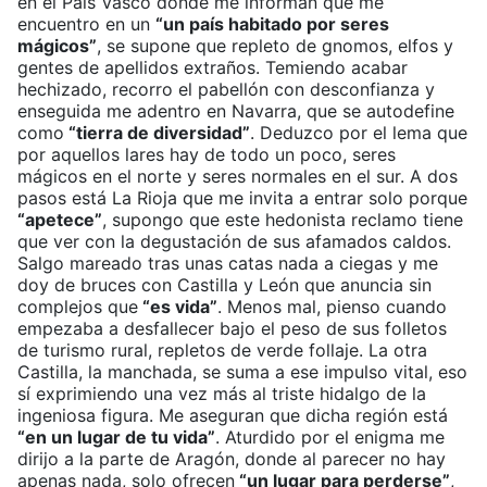
en el País Vasco donde me informan que me
encuentro en un
“un país habitado por seres
mágicos”
, se supone que repleto de gnomos, elfos y
gentes de apellidos extraños. Temiendo acabar
hechizado, recorro el pabellón con desconfianza y
enseguida me adentro en Navarra, que se autodefine
como
“tierra de diversidad”
. Deduzco por el lema que
por aquellos lares hay de todo un poco, seres
mágicos en el norte y seres normales en el sur. A dos
pasos está La Rioja que me invita a entrar solo porque
“apetece”
, supongo que este hedonista reclamo tiene
que ver con la degustación de sus afamados caldos.
Salgo mareado tras unas catas nada a ciegas y me
doy de bruces con Castilla y León que anuncia sin
complejos que
“es vida”
. Menos mal, pienso cuando
empezaba a desfallecer bajo el peso de sus folletos
de turismo rural, repletos de verde follaje. La otra
Castilla, la manchada, se suma a ese impulso vital, eso
sí exprimiendo una vez más al triste hidalgo de la
ingeniosa figura. Me aseguran que dicha región está
“en un lugar de tu vida”
. Aturdido por el enigma me
dirijo a la parte de Aragón, donde al parecer no hay
apenas nada, solo ofrecen
“un lugar para perderse”
,