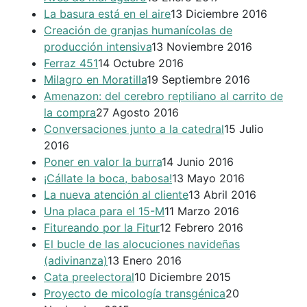
La basura está en el aire
13 Diciembre 2016
Creación de granjas humanícolas de
producción intensiva
13 Noviembre 2016
Ferraz 451
14 Octubre 2016
Milagro en Moratilla
19 Septiembre 2016
Amenazon: del cerebro reptiliano al carrito de
la compra
27 Agosto 2016
Conversaciones junto a la catedral
15 Julio
2016
Poner en valor la burra
14 Junio 2016
¡Cállate la boca, babosa!
13 Mayo 2016
La nueva atención al cliente
13 Abril 2016
Una placa para el 15-M
11 Marzo 2016
Fitureando por la Fitur
12 Febrero 2016
El bucle de las alocuciones navideñas
(adivinanza)
13 Enero 2016
Cata preelectoral
10 Diciembre 2015
Proyecto de micología transgénica
20