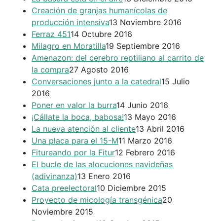
Creación de granjas humanícolas de
producción intensiva
13 Noviembre 2016
Ferraz 451
14 Octubre 2016
Milagro en Moratilla
19 Septiembre 2016
Amenazon: del cerebro reptiliano al carrito de
la compra
27 Agosto 2016
Conversaciones junto a la catedral
15 Julio
2016
Poner en valor la burra
14 Junio 2016
¡Cállate la boca, babosa!
13 Mayo 2016
La nueva atención al cliente
13 Abril 2016
Una placa para el 15-M
11 Marzo 2016
Fitureando por la Fitur
12 Febrero 2016
El bucle de las alocuciones navideñas
(adivinanza)
13 Enero 2016
Cata preelectoral
10 Diciembre 2015
Proyecto de micología transgénica
20
Noviembre 2015