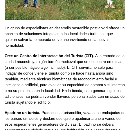
U
n grupo de especialistas en
desarrollo sostenible
post-covid ofrece un
abanico de soluciones
integrales
a las localidades turísticas que
quieran salvar la temporada de verano
invirtiendo en
la nueva
normalidad.
Cree un
C
entro de
I
nterpretación del
T
urista
(CIT)
.
A la entrada de la
ciudad reconstruya
algún
torreón medieval
que
se encuentre
en
ruinas
(a ser posible
hágalo
algo inclinado). El
CIT
serviría no sólo para
indagar de dónde viene el turista
como se hace hasta ahora
sino
también, mediante técnicas
biométricas
de reconocimiento facial e
inteligencia artificial,
para
evaluar su capacidad de compra y si interesa
o no su presencia en la localidad. En la tienda,
para generar ingresos
adicionales
,
se podrían vender llaveros personalizados con un
selfie
del
turista sujetando el edificio.
Apadrine un turista.
Practique la turismofilia, vaya a las embajadas de
los países emisores y declare que quiere apadrinar a uno o varios
de
esos especímenes
generadores de divisas. El padrino se deberá