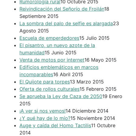
Rumorología rural
10 Octubre 2015
Reivindicación del Señorío de Froilán
18
Septiembre 2015
La sombra del palo de selfie es alargada
23
Agosto 2015
Escuela de emperdedores
15 Julio 2015
El pisantro, un nuevo azote de la
humanidad
15 Junio 2015
Venta de motos por internet
16 Mayo 2015
Edificios emblemáticos en marcos
incomparables
16 Abril 2015
El Quijote para torpes
13 Marzo 2015
Oferta de rollos culturales
15 Febrero 2015
Se aprueba la Ley de Caza de 2050
19 Enero
2015
¡A ver si nos vemos!
14 Diciembre 2014
¿Y qué hay de lo mío?
15 Noviembre 2014
Auge y caída del Homo Tactilis
11 Octubre
2014