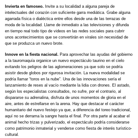
Invierta en famoseo.
Invite a su localidad a alguna pareja de
intelectuales del corazón con suficiente garra mediática. Grabe alguna
agarrada
física o dialéctica entre ellos desde una de las terrazas de
moda de la localidad. Llame
de inmediato
a las televisiones y difunda
en tiempo real todo tipo de
videos en las redes sociales para cubrir
unos acontecimientos que se convertirán en virales sin necesidad de
que se produzca un
nuevo brote.
Innove en la fiesta nacional.
Para aprovechar las ayudas del gobierno
a la tauromaquí
a
organice
un nuevo espectáculo taurino en el cielo
evitando
los peligros de las
aglomeraciones
ya que solo se podría
asistir desde globos por rigurosa invitación.
La nueva modalidad
se
podría
llamar “t
oros
en
la
n
ube”. Una de las innovaciones
sería
el
lanzamiento de reses al vacío
mediante
la lidia con
drones. El astado,
según los especialistas consultados, no sufre, por el contrario, al
dispararse su adrenalina, disfruta de unos momentos de gloria en el
aire, antes de estrellarse en la arena. Hay que destacar el carácter
humanitario del
nuevo
festejo ya que, a diferencia del toreo tradicional,
aquí no se derrama la sangre hasta el final.
Por otra parte al
acabar el
animal
hecho trizas y
pulverizado, el espectáculo podría considerarse
como patrimonio inmaterial y venderse como fiesta de interés turístico-
cultural.