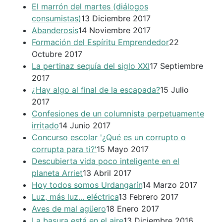
El marrón del martes (diálogos
consumistas)
13 Diciembre 2017
Abanderosis
14 Noviembre 2017
Formación del Espíritu Emprendedor
22
Octubre 2017
La pertinaz sequía del siglo XXI
17 Septiembre
2017
¿Hay algo al final de la escapada?
15 Julio
2017
Confesiones de un columnista perpetuamente
irritado
14 Junio 2017
Concurso escolar '¿Qué es un corrupto o
corrupta para ti?'
15 Mayo 2017
Descubierta vida poco inteligente en el
planeta Arriet
13 Abril 2017
Hoy todos somos Urdangarín
14 Marzo 2017
Luz, más luz... eléctrica
13 Febrero 2017
Aves de mal agüero
18 Enero 2017
La basura está en el aire
13 Diciembre 2016