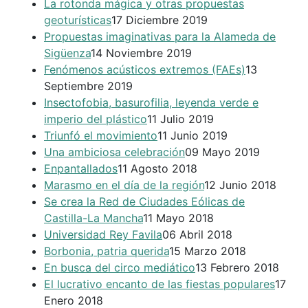
La rotonda mágica y otras propuestas
geoturísticas
17 Diciembre 2019
Propuestas imaginativas para la Alameda de
Sigüenza
14 Noviembre 2019
Fenómenos acústicos extremos (FAEs)
13
Septiembre 2019
Insectofobia, basurofilia, leyenda verde e
imperio del plástico
11 Julio 2019
Triunfó el movimiento
11 Junio 2019
Una ambiciosa celebración
09 Mayo 2019
Enpantallados
11 Agosto 2018
Marasmo en el día de la región
12 Junio 2018
Se crea la Red de Ciudades Eólicas de
Castilla-La Mancha
11 Mayo 2018
Universidad Rey Favila
06 Abril 2018
Borbonia, patria querida
15 Marzo 2018
En busca del circo mediático
13 Febrero 2018
El lucrativo encanto de las fiestas populares
17
Enero 2018