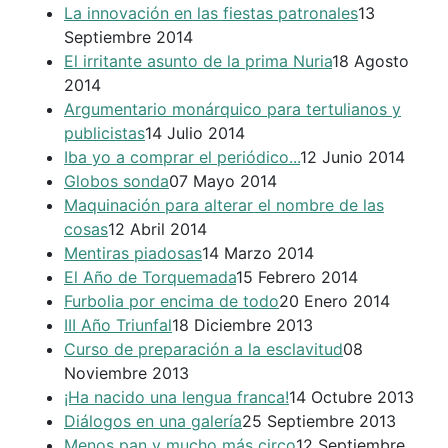
La innovación en las fiestas patronales
13
Septiembre 2014
El irritante asunto de la prima Nuria
18 Agosto
2014
Argumentario monárquico para tertulianos y
publicistas
14 Julio 2014
Iba yo a comprar el periódico...
12 Junio 2014
Globos sonda
07 Mayo 2014
Maquinación para alterar el nombre de las
cosas
12 Abril 2014
Mentiras piadosas
14 Marzo 2014
El Año de Torquemada
15 Febrero 2014
Furbolia por encima de todo
20 Enero 2014
III Año Triunfal
18 Diciembre 2013
Curso de preparación a la esclavitud
08
Noviembre 2013
¡Ha nacido una lengua franca!
14 Octubre 2013
Diálogos en una galería
25 Septiembre 2013
Menos pan y mucho más circo
12 Septiembre