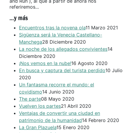
and Run ), al que a partir de ahora nos
referiremos...
...y más
Encuentros tras la novena ola
11 Marzo 2021
Sigüenza será la Venecia Castellano-
Manchega
28 Diciembre 2020
La noche de los allegados convivientes
14
Diciembre 2020
¡Nos vemos en la nube!
16 Agosto 2020
En busca y captura del turista perdido
10 Julio
2020
Un fantasma recorre el mundo: el
covidismo
14 Junio 2020
The parte
08 Mayo 2020
Vuelven los partes
21 Abril 2020
Ventajas de convertir una ciudad en
patrimonio de la humanidad
14 Febrero 2020
La Gran Plazuela
15 Enero 2020