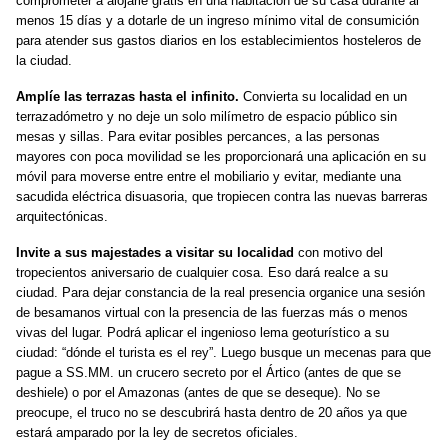
comprometer a alojarle gratis en una habitación de su casa durante al
menos 15 días y a dotarle de un ingreso mínimo vital de consumición
para atender sus gastos diarios en
los establecimientos hosteleros
de
la
ciudad.
Amplíe las terrazas hasta el infinito.
Convierta su localidad en un
terrazadómetro y no deje un solo milímetro de espacio público sin
mesa
s
y sillas. Para evitar posibles percances, a las personas
mayores
con poca movilidad se les proporcionará una aplicación en su
móvil para moverse entre
entre el mobiliario
y evitar, mediante una
sacudida eléctrica
disuasoria
, que tropiecen contra las nuevas barreras
arquitectónicas.
Invite a sus majestades a visitar su localidad
con motivo del
tropecientos aniversario de cualquier cosa. Eso dará realce a su
ciudad. Para dejar constancia de la real presencia organice una sesión
de besamanos
virtual
con la presencia de las fuerzas
más o menos
vivas del lugar.
P
odrá aplicar
el
ingenioso lema geoturístico a su
ciudad: “dónde el turista es el rey”. Luego busque un mecenas para que
pague a SS.MM. un crucero secreto por el Ártico (antes de que se
deshiele) o por el Amazonas (antes de que se deseque). No se
preocupe, el truco no se descubrirá hasta dentro de 20 años ya que
estará amparado por la ley de secretos oficiales.