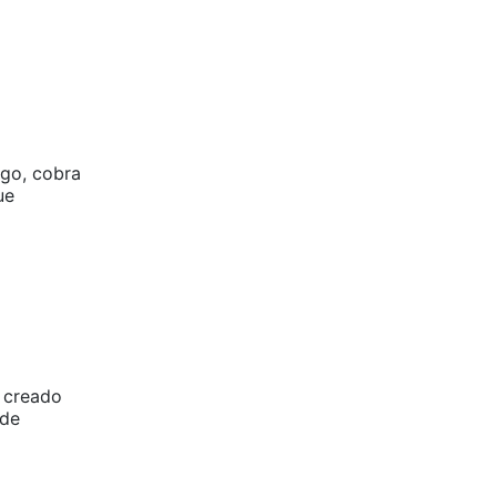
rgo, cobra
ue
n creado
 de