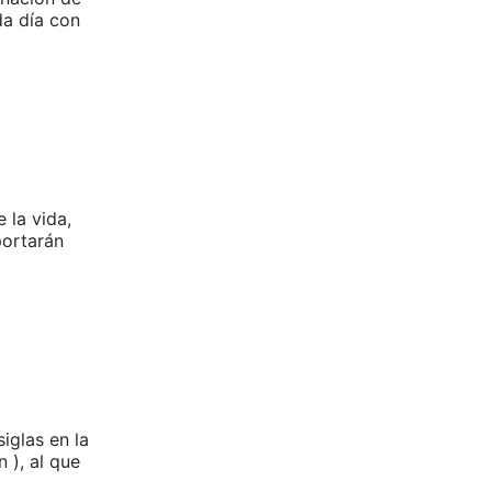
a día con
 la vida,
portarán
iglas en la
 ), al que