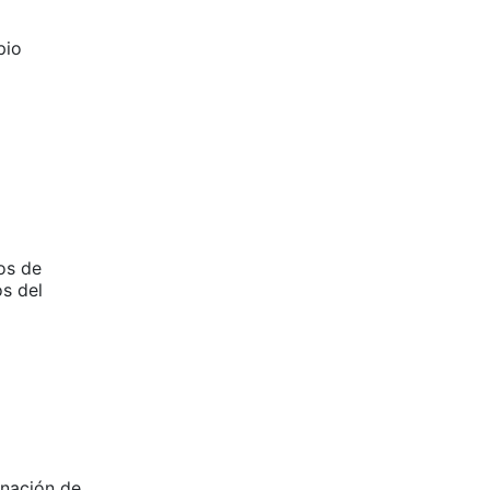
pio
os de
os del
gnación de