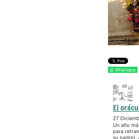
Whatsapp
El orácu
27 Diciem
Un año más
para retran
su padre). 