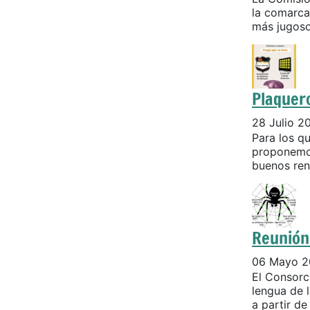
la comarca
más jugosos
Plaquer
28 Julio 2
Para los q
proponemos
buenos ren
Reunión 
06 Mayo 2
El Consorc
lengua de 
a partir de