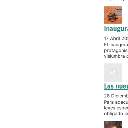
Inaugur
17 Abril 2
El inaugur
protagonis
vislumbra c
Las nuev
28 Diciem
Para adecu
leyes espec
obligado cu