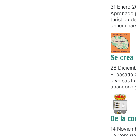
31 Enero 
Aprobado p
turístico d
denominarse
Se crea 
28 Diciem
El pasado 
diversas lo
abandono y
De la c
14 Noviem
La Comisió