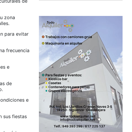
ulturales de
su zona
lles.
n para evitar
na frecuencia
nes e
tas de
o.
condiciones e
 sus fiestas