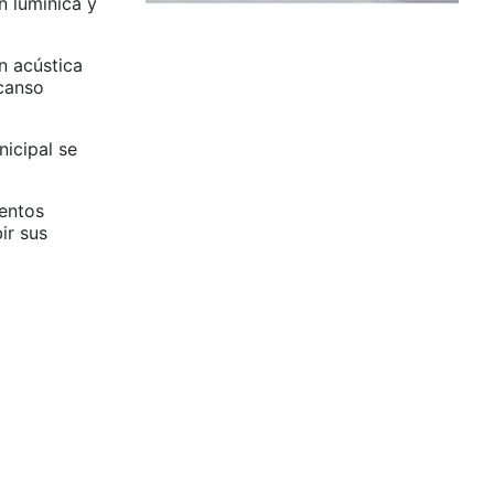
n lumínica y
n acústica
scanso
icipal se
ventos
ir sus