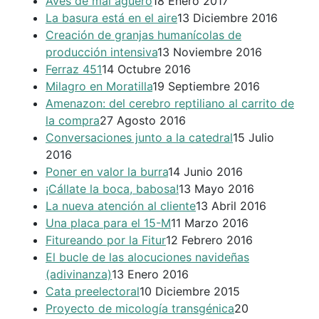
Aves de mal agüero
18 Enero 2017
La basura está en el aire
13 Diciembre 2016
Creación de granjas humanícolas de
producción intensiva
13 Noviembre 2016
Ferraz 451
14 Octubre 2016
Milagro en Moratilla
19 Septiembre 2016
Amenazon: del cerebro reptiliano al carrito de
la compra
27 Agosto 2016
Conversaciones junto a la catedral
15 Julio
2016
Poner en valor la burra
14 Junio 2016
¡Cállate la boca, babosa!
13 Mayo 2016
La nueva atención al cliente
13 Abril 2016
Una placa para el 15-M
11 Marzo 2016
Fitureando por la Fitur
12 Febrero 2016
El bucle de las alocuciones navideñas
(adivinanza)
13 Enero 2016
Cata preelectoral
10 Diciembre 2015
Proyecto de micología transgénica
20