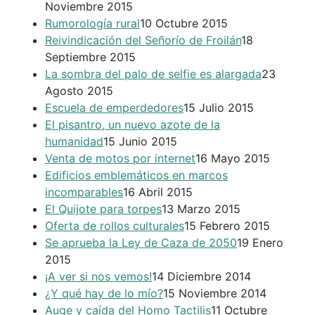
Noviembre 2015
Rumorología rural
10 Octubre 2015
Reivindicación del Señorío de Froilán
18
Septiembre 2015
La sombra del palo de selfie es alargada
23
Agosto 2015
Escuela de emperdedores
15 Julio 2015
El pisantro, un nuevo azote de la
humanidad
15 Junio 2015
Venta de motos por internet
16 Mayo 2015
Edificios emblemáticos en marcos
incomparables
16 Abril 2015
El Quijote para torpes
13 Marzo 2015
Oferta de rollos culturales
15 Febrero 2015
Se aprueba la Ley de Caza de 2050
19 Enero
2015
¡A ver si nos vemos!
14 Diciembre 2014
¿Y qué hay de lo mío?
15 Noviembre 2014
Auge y caída del Homo Tactilis
11 Octubre