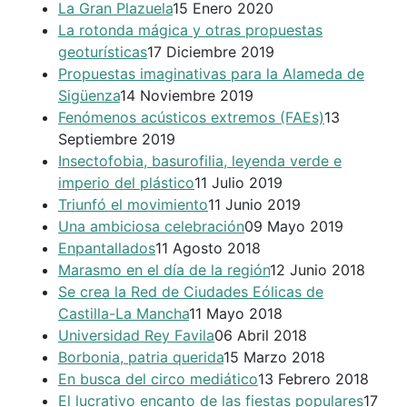
La Gran Plazuela
15 Enero 2020
La rotonda mágica y otras propuestas
geoturísticas
17 Diciembre 2019
Propuestas imaginativas para la Alameda de
Sigüenza
14 Noviembre 2019
Fenómenos acústicos extremos (FAEs)
13
Septiembre 2019
Insectofobia, basurofilia, leyenda verde e
imperio del plástico
11 Julio 2019
Triunfó el movimiento
11 Junio 2019
Una ambiciosa celebración
09 Mayo 2019
Enpantallados
11 Agosto 2018
Marasmo en el día de la región
12 Junio 2018
Se crea la Red de Ciudades Eólicas de
Castilla-La Mancha
11 Mayo 2018
Universidad Rey Favila
06 Abril 2018
Borbonia, patria querida
15 Marzo 2018
En busca del circo mediático
13 Febrero 2018
El lucrativo encanto de las fiestas populares
17