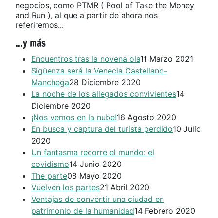
negocios, como PTMR ( Pool of Take the Money
and Run ), al que a partir de ahora nos
referiremos...
...y más
Encuentros tras la novena ola
11 Marzo 2021
Sigüenza será la Venecia Castellano-
Manchega
28 Diciembre 2020
La noche de los allegados convivientes
14
Diciembre 2020
¡Nos vemos en la nube!
16 Agosto 2020
En busca y captura del turista perdido
10 Julio
2020
Un fantasma recorre el mundo: el
covidismo
14 Junio 2020
The parte
08 Mayo 2020
Vuelven los partes
21 Abril 2020
Ventajas de convertir una ciudad en
patrimonio de la humanidad
14 Febrero 2020