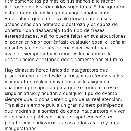
rítmicamente las palmas de sus manos a la menor
indicación de los homínidos superiores. El inaugurator
está dotado de un limitado aunque apabullante
vocabulario que combina aleatoriamente en sus
actuaciones con admirable destreza y es capaz de
construir con desparpajo todo tipo de frases
estereotipadas. Así no puede faltar en sus alocuciones
el poner en valor con énfasis cualquier cosa, el señalar
un antes y un después de cualquier evento y el
avanzar siempre a buen ritmo en lucha contra la
despoblación apostando decididamente por el futuro.
Hay dinastías hereditarias de inaugarators que
practicar este arte desde la cuna, nos referimos a los
inaugurators reales a cuya casa se le asigna un
cuantioso presupuesto para que se formen en este
singular oficio y acudan a cualquier tipo de evento,
siempre que lo consideren digno de su real atención.
Tras ellos siempre pulula un gran número palmípedos
que medran a la sombra de estos inaugurators y viven
de glosar en publicaciones de papel
couché
o en
plataformas audiovisuales, sus andanzas pre y post
inauguratorias.