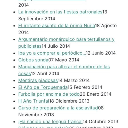
2014
La innovación en las fiestas patronales
13
Septiembre 2014
El irritante asunto de la prima Nuria
18 Agosto
2014
Argumentario monárquico para tertulianos y
publicistas
14 Julio 2014
Iba yo a comprar el periódico...
12 Junio 2014
Globos sonda
07 Mayo 2014
Maquinación para alterar el nombre de las
cosas
12 Abril 2014
Mentiras piadosas
14 Marzo 2014
El Año de Torquemada
15 Febrero 2014
Furbolia por encima de todo
20 Enero 2014
III Año Triunfal
18 Diciembre 2013
Curso de preparación a la esclavitud
08
Noviembre 2013
¡Ha nacido una lengua franca!
14 Octubre 2013