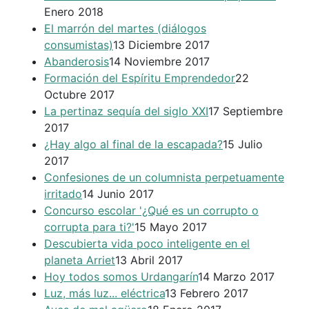
Enero 2018
El marrón del martes (diálogos
consumistas)
13 Diciembre 2017
Abanderosis
14 Noviembre 2017
Formación del Espíritu Emprendedor
22
Octubre 2017
La pertinaz sequía del siglo XXI
17 Septiembre
2017
¿Hay algo al final de la escapada?
15 Julio
2017
Confesiones de un columnista perpetuamente
irritado
14 Junio 2017
Concurso escolar '¿Qué es un corrupto o
corrupta para ti?'
15 Mayo 2017
Descubierta vida poco inteligente en el
planeta Arriet
13 Abril 2017
Hoy todos somos Urdangarín
14 Marzo 2017
Luz, más luz... eléctrica
13 Febrero 2017