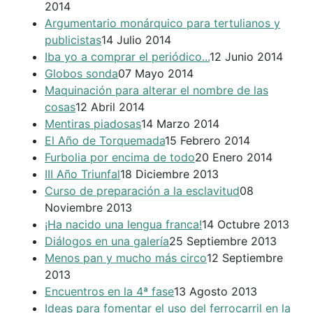
2014
Argumentario monárquico para tertulianos y
publicistas
14 Julio 2014
Iba yo a comprar el periódico...
12 Junio 2014
Globos sonda
07 Mayo 2014
Maquinación para alterar el nombre de las
cosas
12 Abril 2014
Mentiras piadosas
14 Marzo 2014
El Año de Torquemada
15 Febrero 2014
Furbolia por encima de todo
20 Enero 2014
III Año Triunfal
18 Diciembre 2013
Curso de preparación a la esclavitud
08
Noviembre 2013
¡Ha nacido una lengua franca!
14 Octubre 2013
Diálogos en una galería
25 Septiembre 2013
Menos pan y mucho más circo
12 Septiembre
2013
Encuentros en la 4ª fase
13 Agosto 2013
Ideas para fomentar el uso del ferrocarril en la