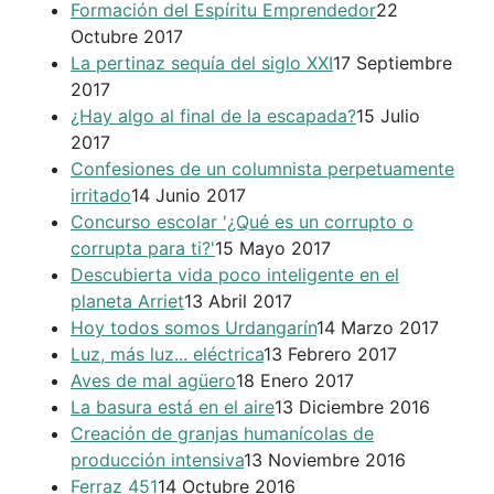
Formación del Espíritu Emprendedor
22
Octubre 2017
La pertinaz sequía del siglo XXI
17 Septiembre
2017
¿Hay algo al final de la escapada?
15 Julio
2017
Confesiones de un columnista perpetuamente
irritado
14 Junio 2017
Concurso escolar '¿Qué es un corrupto o
corrupta para ti?'
15 Mayo 2017
Descubierta vida poco inteligente en el
planeta Arriet
13 Abril 2017
Hoy todos somos Urdangarín
14 Marzo 2017
Luz, más luz... eléctrica
13 Febrero 2017
Aves de mal agüero
18 Enero 2017
La basura está en el aire
13 Diciembre 2016
Creación de granjas humanícolas de
producción intensiva
13 Noviembre 2016
Ferraz 451
14 Octubre 2016