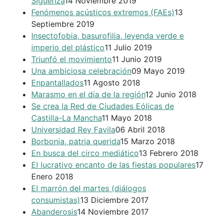
Sigüenza
14 Noviembre 2019
Fenómenos acústicos extremos (FAEs)
13
Septiembre 2019
Insectofobia, basurofilia, leyenda verde e
imperio del plástico
11 Julio 2019
Triunfó el movimiento
11 Junio 2019
Una ambiciosa celebración
09 Mayo 2019
Enpantallados
11 Agosto 2018
Marasmo en el día de la región
12 Junio 2018
Se crea la Red de Ciudades Eólicas de
Castilla-La Mancha
11 Mayo 2018
Universidad Rey Favila
06 Abril 2018
Borbonia, patria querida
15 Marzo 2018
En busca del circo mediático
13 Febrero 2018
El lucrativo encanto de las fiestas populares
17
Enero 2018
El marrón del martes (diálogos
consumistas)
13 Diciembre 2017
Abanderosis
14 Noviembre 2017