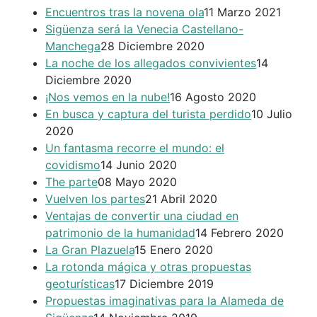
Encuentros tras la novena ola
11 Marzo 2021
Sigüenza será la Venecia Castellano-
Manchega
28 Diciembre 2020
La noche de los allegados convivientes
14
Diciembre 2020
¡Nos vemos en la nube!
16 Agosto 2020
En busca y captura del turista perdido
10 Julio
2020
Un fantasma recorre el mundo: el
covidismo
14 Junio 2020
The parte
08 Mayo 2020
Vuelven los partes
21 Abril 2020
Ventajas de convertir una ciudad en
patrimonio de la humanidad
14 Febrero 2020
La Gran Plazuela
15 Enero 2020
La rotonda mágica y otras propuestas
geoturísticas
17 Diciembre 2019
Propuestas imaginativas para la Alameda de