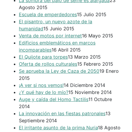
La sombra del palo de selfie es alargada
23
Agosto 2015
Escuela de emperdedores
15 Julio 2015
El pisantro, un nuevo azote de la
humanidad
15 Junio 2015
Venta de motos por internet
16 Mayo 2015
Edificios emblemáticos en marcos
incomparables
16 Abril 2015
El Quijote para torpes
13 Marzo 2015
Oferta de rollos culturales
15 Febrero 2015
Se aprueba la Ley de Caza de 2050
19 Enero
2015
¡A ver si nos vemos!
14 Diciembre 2014
¿Y qué hay de lo mío?
15 Noviembre 2014
Auge y caída del Homo Tactilis
11 Octubre
2014
La innovación en las fiestas patronales
13
Septiembre 2014
El irritante asunto de la prima Nuria
18 Agosto