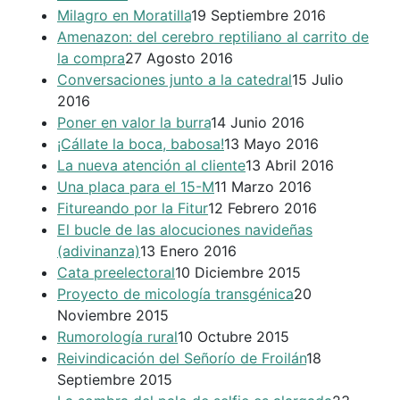
Milagro en Moratilla
19 Septiembre 2016
Amenazon: del cerebro reptiliano al carrito de
la compra
27 Agosto 2016
Conversaciones junto a la catedral
15 Julio
2016
Poner en valor la burra
14 Junio 2016
¡Cállate la boca, babosa!
13 Mayo 2016
La nueva atención al cliente
13 Abril 2016
Una placa para el 15-M
11 Marzo 2016
Fitureando por la Fitur
12 Febrero 2016
El bucle de las alocuciones navideñas
(adivinanza)
13 Enero 2016
Cata preelectoral
10 Diciembre 2015
Proyecto de micología transgénica
20
Noviembre 2015
Rumorología rural
10 Octubre 2015
Reivindicación del Señorío de Froilán
18
Septiembre 2015