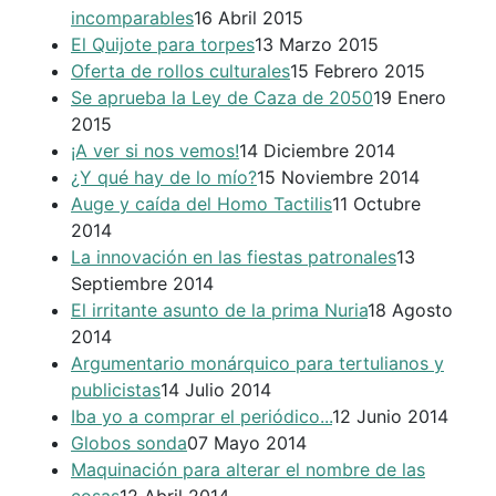
incomparables
16 Abril 2015
El Quijote para torpes
13 Marzo 2015
Oferta de rollos culturales
15 Febrero 2015
Se aprueba la Ley de Caza de 2050
19 Enero
2015
¡A ver si nos vemos!
14 Diciembre 2014
¿Y qué hay de lo mío?
15 Noviembre 2014
Auge y caída del Homo Tactilis
11 Octubre
2014
La innovación en las fiestas patronales
13
Septiembre 2014
El irritante asunto de la prima Nuria
18 Agosto
2014
Argumentario monárquico para tertulianos y
publicistas
14 Julio 2014
Iba yo a comprar el periódico...
12 Junio 2014
Globos sonda
07 Mayo 2014
Maquinación para alterar el nombre de las