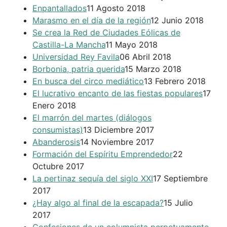
Enpantallados
11 Agosto 2018
Marasmo en el día de la región
12 Junio 2018
Se crea la Red de Ciudades Eólicas de
Castilla-La Mancha
11 Mayo 2018
Universidad Rey Favila
06 Abril 2018
Borbonia, patria querida
15 Marzo 2018
En busca del circo mediático
13 Febrero 2018
El lucrativo encanto de las fiestas populares
17
Enero 2018
El marrón del martes (diálogos
consumistas)
13 Diciembre 2017
Abanderosis
14 Noviembre 2017
Formación del Espíritu Emprendedor
22
Octubre 2017
La pertinaz sequía del siglo XXI
17 Septiembre
2017
¿Hay algo al final de la escapada?
15 Julio
2017