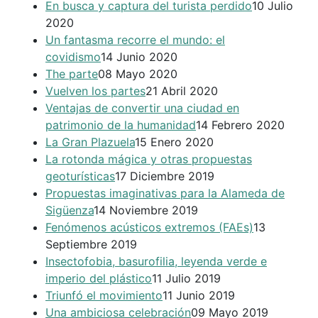
En busca y captura del turista perdido
10 Julio
2020
Un fantasma recorre el mundo: el
covidismo
14 Junio 2020
The parte
08 Mayo 2020
Vuelven los partes
21 Abril 2020
Ventajas de convertir una ciudad en
patrimonio de la humanidad
14 Febrero 2020
La Gran Plazuela
15 Enero 2020
La rotonda mágica y otras propuestas
geoturísticas
17 Diciembre 2019
Propuestas imaginativas para la Alameda de
Sigüenza
14 Noviembre 2019
Fenómenos acústicos extremos (FAEs)
13
Septiembre 2019
Insectofobia, basurofilia, leyenda verde e
imperio del plástico
11 Julio 2019
Triunfó el movimiento
11 Junio 2019
Una ambiciosa celebración
09 Mayo 2019