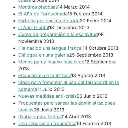
cosas
12 Abril 2014
Mentiras piadosas
14 Marzo 2014
El Año de Torquemada
15 Febrero 2014
Furbolia por encima de todo
20 Enero 2014
III Año Triunfal
18 Diciembre 2013
Curso de preparación a la esclavitud
08
Noviembre 2013
¡Ha nacido una lengua franca!
14 Octubre 2013
Diálogos en una galería
25 Septiembre 2013
Menos pan y mucho más circo
12 Septiembre
2013
Encuentros en la 4ª fase
13 Agosto 2013
Ideas para fomentar el uso del ferrocarril en la
comarca
11 Julio 2013
Nuevas medidas anti-crisis
06 Junio 2013
Propuestas para sanear las administraciones
locales
06 Junio 2013
¡Trabajo para todos!
04 Abril 2013
Una separación traumática
19 Febrero 2013