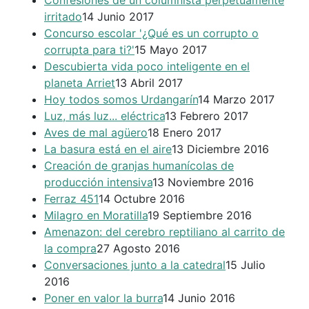
Confesiones de un columnista perpetuamente
irritado
14 Junio 2017
Concurso escolar '¿Qué es un corrupto o
corrupta para ti?'
15 Mayo 2017
Descubierta vida poco inteligente en el
planeta Arriet
13 Abril 2017
Hoy todos somos Urdangarín
14 Marzo 2017
Luz, más luz... eléctrica
13 Febrero 2017
Aves de mal agüero
18 Enero 2017
La basura está en el aire
13 Diciembre 2016
Creación de granjas humanícolas de
producción intensiva
13 Noviembre 2016
Ferraz 451
14 Octubre 2016
Milagro en Moratilla
19 Septiembre 2016
Amenazon: del cerebro reptiliano al carrito de
la compra
27 Agosto 2016
Conversaciones junto a la catedral
15 Julio
2016
Poner en valor la burra
14 Junio 2016