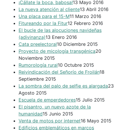
¡Cállate la boca, babosa!
13 Mayo 2016
La nueva atención al cliente
13 Abril 2016
Una placa para el 15-M
11 Marzo 2016
Fitureando por la Fitur
12 Febrero 2016
El bucle de las alocuciones navideñas
(adivinanza)
13 Enero 2016
Cata preelectoral
10 Diciembre 2015
Proyecto de micología transgénica
20
Noviembre 2015
Rumorología rural
10 Octubre 2015
Reivindicación del Señorío de Froilán
18
Septiembre 2015
La sombra del palo de selfie es alargada
23
Agosto 2015
Escuela de emperdedores
15 Julio 2015
El pisantro, un nuevo azote de la
humanidad
15 Junio 2015
Venta de motos por internet
16 Mayo 2015
Edificios emblemáticos en marcos