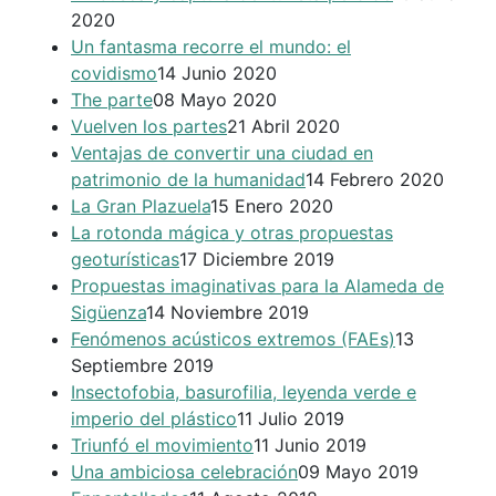
2020
Un fantasma recorre el mundo: el
covidismo
14 Junio 2020
The parte
08 Mayo 2020
Vuelven los partes
21 Abril 2020
Ventajas de convertir una ciudad en
patrimonio de la humanidad
14 Febrero 2020
La Gran Plazuela
15 Enero 2020
La rotonda mágica y otras propuestas
geoturísticas
17 Diciembre 2019
Propuestas imaginativas para la Alameda de
Sigüenza
14 Noviembre 2019
Fenómenos acústicos extremos (FAEs)
13
Septiembre 2019
Insectofobia, basurofilia, leyenda verde e
imperio del plástico
11 Julio 2019
Triunfó el movimiento
11 Junio 2019
Una ambiciosa celebración
09 Mayo 2019