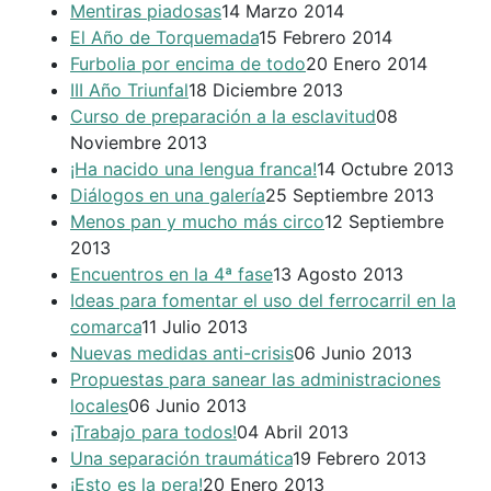
Mentiras piadosas
14 Marzo 2014
El Año de Torquemada
15 Febrero 2014
Furbolia por encima de todo
20 Enero 2014
III Año Triunfal
18 Diciembre 2013
Curso de preparación a la esclavitud
08
Noviembre 2013
¡Ha nacido una lengua franca!
14 Octubre 2013
Diálogos en una galería
25 Septiembre 2013
Menos pan y mucho más circo
12 Septiembre
2013
Encuentros en la 4ª fase
13 Agosto 2013
Ideas para fomentar el uso del ferrocarril en la
comarca
11 Julio 2013
Nuevas medidas anti-crisis
06 Junio 2013
Propuestas para sanear las administraciones
locales
06 Junio 2013
¡Trabajo para todos!
04 Abril 2013
Una separación traumática
19 Febrero 2013
¡Esto es la pera!
20 Enero 2013