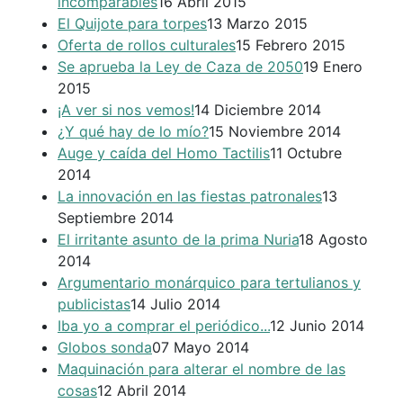
incomparables
16 Abril 2015
El Quijote para torpes
13 Marzo 2015
Oferta de rollos culturales
15 Febrero 2015
Se aprueba la Ley de Caza de 2050
19 Enero
2015
¡A ver si nos vemos!
14 Diciembre 2014
¿Y qué hay de lo mío?
15 Noviembre 2014
Auge y caída del Homo Tactilis
11 Octubre
2014
La innovación en las fiestas patronales
13
Septiembre 2014
El irritante asunto de la prima Nuria
18 Agosto
2014
Argumentario monárquico para tertulianos y
publicistas
14 Julio 2014
Iba yo a comprar el periódico...
12 Junio 2014
Globos sonda
07 Mayo 2014
Maquinación para alterar el nombre de las
cosas
12 Abril 2014