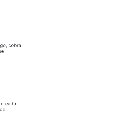
rgo, cobra
ue
n creado
 de