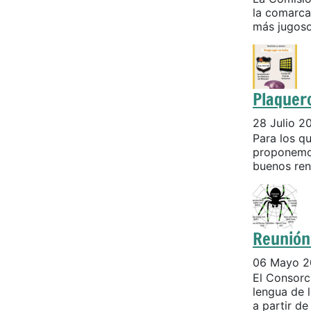
la comarca
más jugosos
Plaquer
28 Julio 2
Para los q
proponemos
buenos ren
Reunión 
06 Mayo 2
El Consorc
lengua de 
a partir de