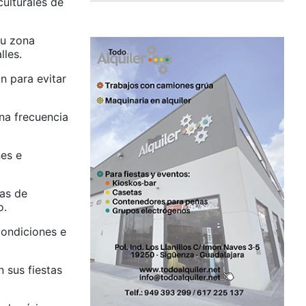
ulturales de
su zona
lles.
n para evitar
na frecuencia
nes e
tas de
o.
condiciones e
 sus fiestas