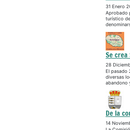
31 Enero 
Aprobado p
turístico d
denominarse
Se crea 
28 Diciem
El pasado 
diversas lo
abandono y
De la c
14 Noviem
La Comisió