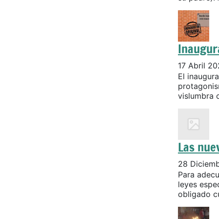
Inaugur
17 Abril 2
El inaugur
protagonis
vislumbra c
Las nuev
28 Diciem
Para adecu
leyes espec
obligado cu