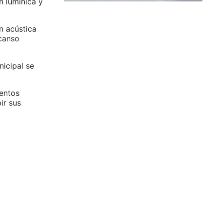
n lumínica y
n acústica
scanso
icipal se
ventos
ir sus