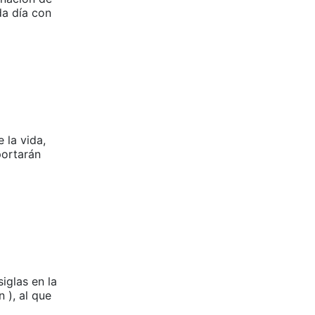
a día con
 la vida,
portarán
iglas en la
 ), al que