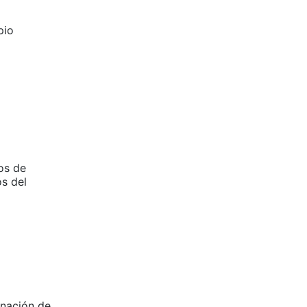
pio
os de
os del
gnación de