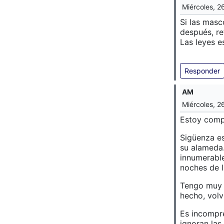
Miércoles, 2
Si las masc
después, re
Las leyes e
Responder
AM
Miércoles, 2
Estoy comp
Sigüenza es
su alameda.
innumerable
noches de l
Tengo muy b
hecho, volv
Es incompre
ignoran las