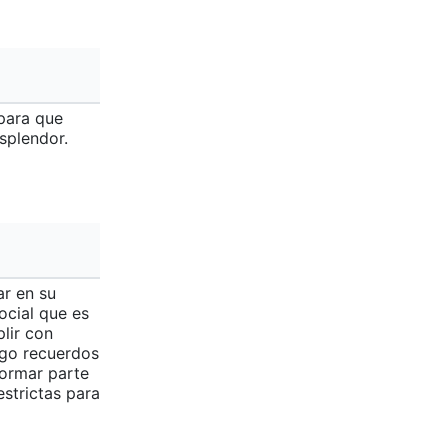
 para que
esplendor.
ar en su
ocial que es
lir con
ngo recuerdos
formar parte
strictas para