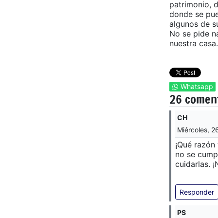
patrimonio, d
donde se pue
algunos de s
No se pide n
nuestra casa.
Whatsapp
26 comen
CH
Miércoles, 2
¡Qué razón 
no se cumpl
cuidarlas.
Responder
PS