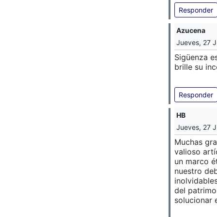
Responder
Azucena
Jueves, 27 J
Sigüenza es
brille su i
Responder
HB
Jueves, 27 J
Muchas grac
valioso art
un marco ét
nuestro deb
inolvidable
del patrimo
solucionar 