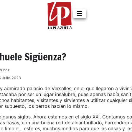
 huele Sigüenza?
 Muñoz
5 Julio 2023
y admirado palacio de Versalles, en el que llegaron a vivir
tacaba por ser un lugar insalubre, pues apenas había sanita
hos habitantes, visitantes y sirvientes a utilizar cualquier s
por supuesto, los perros hacían lo mismo.
lgunos siglos. Ahora estamos en el siglo XXI. Contamos c
las casas, con una buena red de alcantarillado, barrendero
to limpio… esto es, muchos medios para que las casas y las