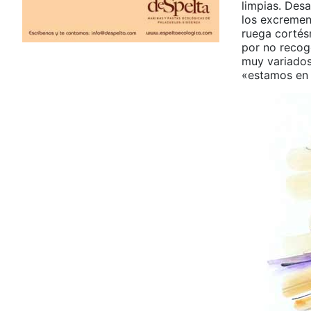
limpias. Des
los excrement
ruega cortés
por no recoge
muy variados
«estamos en 