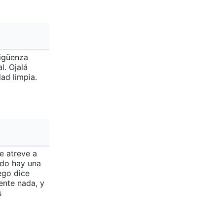
Sigüenza
l. Ojalá
ad limpia.
e atreve a
ndo hay una
ego dice
ente nada, y
s