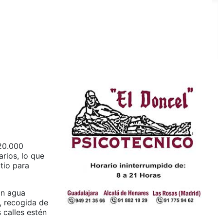
 20.000
rios, lo que
itio para
on agua
s, recogida de
 calles estén