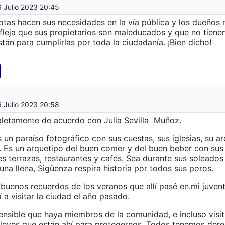
6 Julio 2023 20:45
otas hacen sus necesidades en la vía pública y los dueños 
fleja que sus propietarios son maleducados y que no tiene
stán para cumplirlas por toda la ciudadanía. ¡Bien dicho!
6 Julio 2023 20:58
letamente de acuerdo con Julia Sevilla
Muñoz.
 un paraíso fotográfico con sus cuestas, sus iglesias, su ar
 Es un arquetipo del buen comer y del buen beber con sus
s terrazas, restaurantes y cafés. Sea durante sus soleados 
una llena, Sigüenza respira historia por todos sus poros.
uenos recuerdos de los veranos que allí pasé en.mi juven
í a visitar la ciudad el año pasado.
nsible que haya miembros de la comunidad, e incluso visit
 leyes que están ahí para protegernos. Todos tenemos der