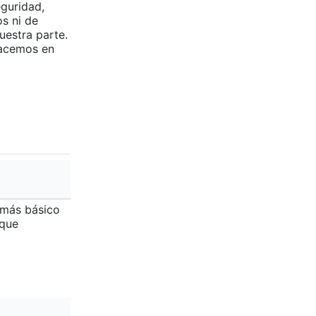
eguridad,
s ni de
uestra parte.
hacemos en
 más básico
 que