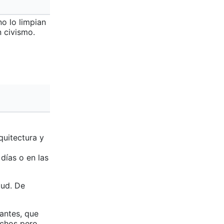
no lo limpian
n civismo.
quitectura y
días o en las
tud. De
antes, que
echos pero