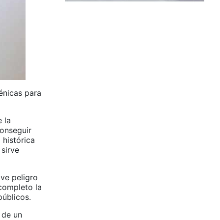
énicas para
 la
conseguir
 histórica
 sirve
ave peligro
 completo la
públicos.
 de un