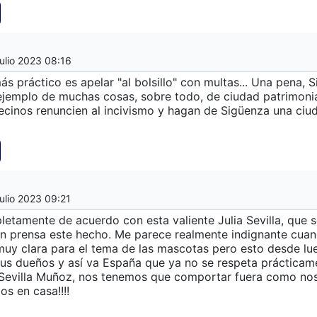
ulio 2023 08:16
más práctico es apelar "al bolsillo" con multas... Una pena, 
ejemplo de muchas cosas, sobre todo, de ciudad patrimonia
ecinos renuncien al incivismo y hagan de Sigüenza una ciud
ulio 2023 09:21
etamente de acuerdo con esta valiente Julia Sevilla, que s
en prensa este hecho. Me parece realmente indignante cua
uy clara para el tema de las mascotas pero esto desde lu
us dueños y así va España que ya no se respeta prácticam
Sevilla Muñoz, nos tenemos que comportar fuera como no
s en casa!!!!