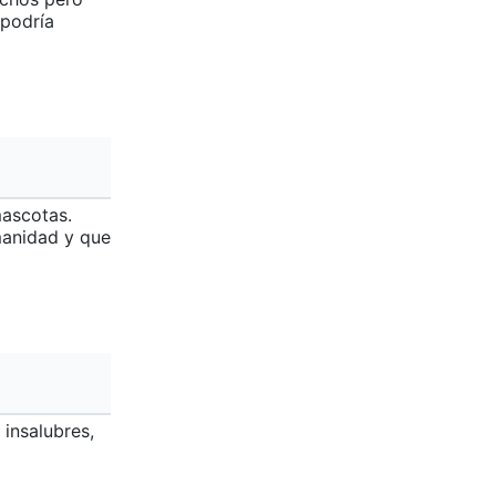
 podría
mascotas.
manidad y que
 insalubres,