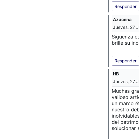
Responder
Azucena
Jueves, 27 J
Sigüenza es
brille su i
Responder
HB
Jueves, 27 J
Muchas grac
valioso art
un marco ét
nuestro deb
inolvidable
del patrimo
solucionar 