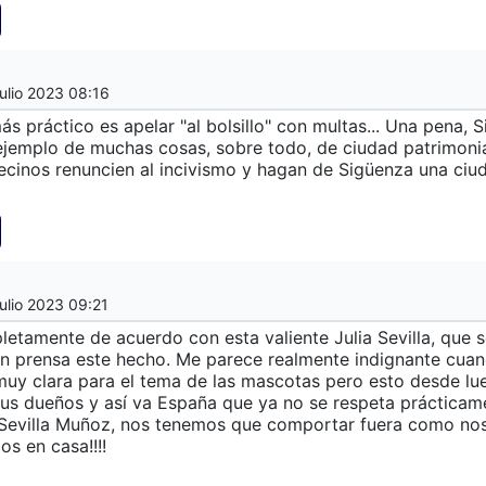
ulio 2023 08:16
más práctico es apelar "al bolsillo" con multas... Una pena, 
ejemplo de muchas cosas, sobre todo, de ciudad patrimonia
ecinos renuncien al incivismo y hagan de Sigüenza una ciud
ulio 2023 09:21
etamente de acuerdo con esta valiente Julia Sevilla, que s
en prensa este hecho. Me parece realmente indignante cua
uy clara para el tema de las mascotas pero esto desde lu
us dueños y así va España que ya no se respeta prácticam
Sevilla Muñoz, nos tenemos que comportar fuera como no
s en casa!!!!