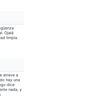
Sigüenza
l. Ojalá
ad limpia.
e atreve a
ndo hay una
ego dice
ente nada, y
s