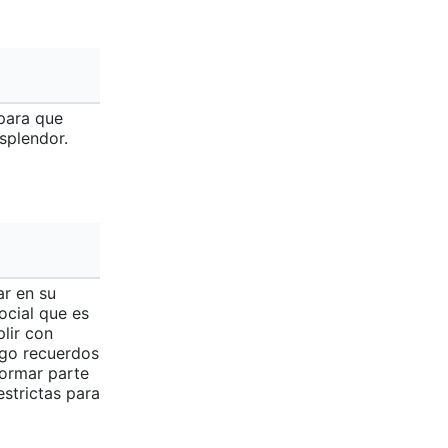
 para que
esplendor.
ar en su
ocial que es
lir con
ngo recuerdos
formar parte
strictas para