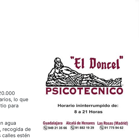
 20.000
rios, lo que
itio para
on agua
s, recogida de
 calles estén