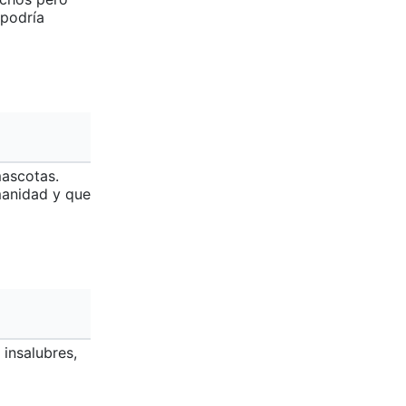
 podría
mascotas.
manidad y que
 insalubres,