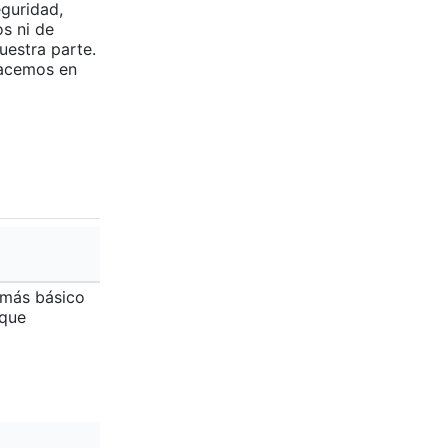
eguridad,
s ni de
uestra parte.
hacemos en
 más básico
 que