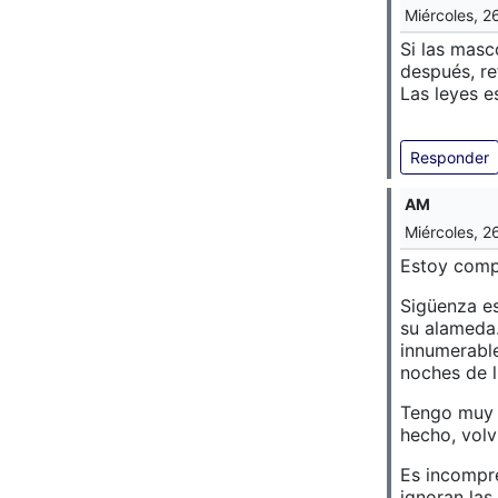
Miércoles, 2
Si las masc
después, re
Las leyes e
Responder
AM
Miércoles, 2
Estoy comp
Sigüenza es
su alameda.
innumerable
noches de l
Tengo muy b
hecho, volv
Es incompre
ignoran las