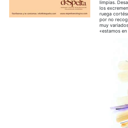
limpias. Des
los excrement
ruega cortés
por no recoge
muy variados
«estamos en 