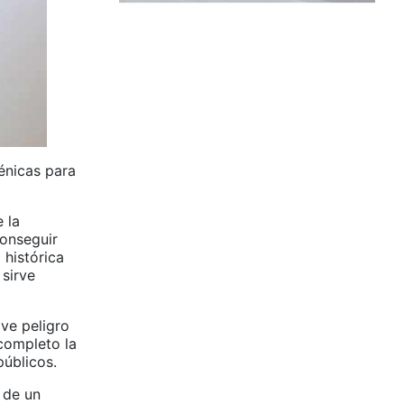
énicas para
 la
conseguir
 histórica
 sirve
ave peligro
 completo la
públicos.
 de un