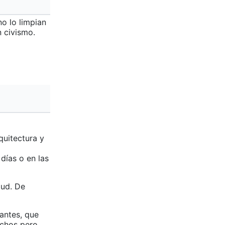
no lo limpian
n civismo.
quitectura y
días o en las
tud. De
antes, que
echos pero