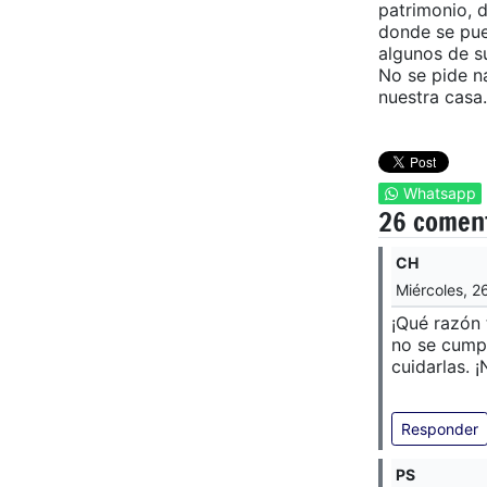
patrimonio, d
donde se pue
algunos de s
No se pide n
nuestra casa.
Whatsapp
26 comen
CH
Miércoles, 2
¡Qué razón 
no se cumpl
cuidarlas.
Responder
PS