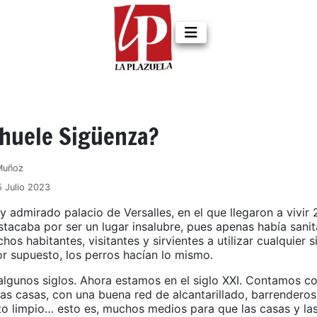
 huele Sigüenza?
 Muñoz
5 Julio 2023
y admirado palacio de Versalles, en el que llegaron a vivir
tacaba por ser un lugar insalubre, pues apenas había sanita
hos habitantes, visitantes y sirvientes a utilizar cualquier s
por supuesto, los perros hacían lo mismo.
lgunos siglos. Ahora estamos en el siglo XXI. Contamos c
las casas, con una buena red de alcantarillado, barrendero
to limpio… esto es, muchos medios para que las casas y las