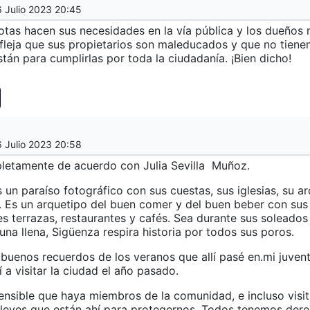
6 Julio 2023 20:45
otas hacen sus necesidades en la vía pública y los dueños 
fleja que sus propietarios son maleducados y que no tiene
stán para cumplirlas por toda la ciudadanía. ¡Bien dicho!
6 Julio 2023 20:58
letamente de acuerdo con Julia Sevilla
Muñoz.
 un paraíso fotográfico con sus cuestas, sus iglesias, su ar
 Es un arquetipo del buen comer y del buen beber con sus
s terrazas, restaurantes y cafés. Sea durante sus soleados 
una llena, Sigüenza respira historia por todos sus poros.
uenos recuerdos de los veranos que allí pasé en.mi juven
í a visitar la ciudad el año pasado.
nsible que haya miembros de la comunidad, e incluso visit
 leyes que están ahí para protegernos. Todos tenemos der