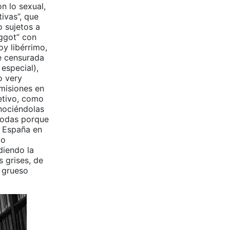
n lo sexual,
ivas”, que
 sujetos a
aggot” con
y libérrimo,
e censurada
especial),
o very
emisiones en
jetivo, como
nociéndolas
 todas porque
n España en
mo
diendo la
 grises, de
 grueso