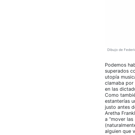
Dibujo de Federi
Podemos habl
superados con
utopía musica
clamaba por 
en las dictad
Como también
estanterías 
justo antes 
Aretha Frankl
a “mover las 
(naturalmente
alguien que v