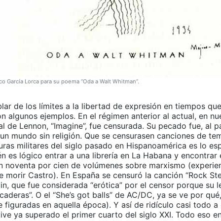
co García Lorca para su poema “Oda a Walt Whitman”.
ar de los límites a la libertad de expresión en tiempos qu
 algunos ejemplos. En el régimen anterior al actual, en nue
l de Lennon, “Imagine”, fue censurada. Su pecado fue, al p
un mundo sin religión. Que se censurasen canciones de tem
uras militares del siglo pasado en Hispanoamérica es lo es
 es lógico entrar a una librería en La Habana y encontrar 
un noventa por cien de volúmenes sobre marxismo (experie
de morir Castro). En España se censuró la canción “Rock St
in, que fue considerada “erótica” por el censor porque su le
caderas”. O el “She’s got balls” de AC/DC, ya se ve por qué,
 figuradas en aquella época). Y así de ridículo casi todo a
ive ya superado el primer cuarto del siglo XXI. Todo eso e