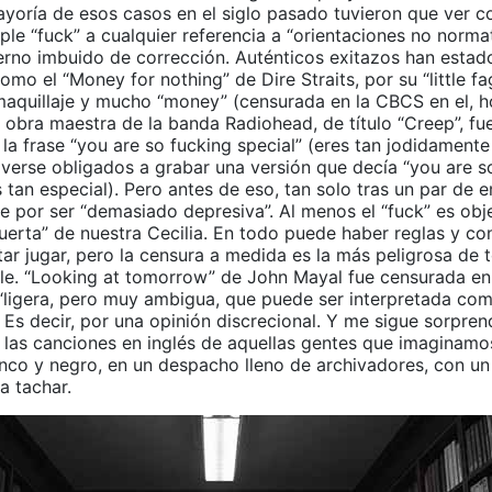
yoría de esos casos en el siglo pasado tuvieron que ver co
le “fuck” a cualquier referencia a “orientaciones no normat
erno imbuido de corrección. Auténticos exitazos han estado
como el “Money for nothing” de Dire Straits, por su “little f
maquillaje y mucho “money” (censurada en la CBCS en el, ho
 obra maestra de la banda Radiohead, de título “Creep”, fu
la frase “you are so fucking special” (eres tan jodidamente 
 verse obligados a grabar una versión que decía “you are s
s tan especial). Pero antes de eso, tan solo tras un par de 
fue por ser “demasiado depresiva”. Al menos el “fuck” es ob
uerta” de nuestra Cecilia. En todo puede haber reglas y co
tar jugar, pero la censura a medida es la más peligrosa de
ble. “Looking at tomorrow” de John Mayal fue censurada e
 “ligera, pero muy ambigua, que puede ser interpretada co
Es decir, por una opinión discrecional. Y me sigue sorpren
 las canciones en inglés de aquellas gentes que imaginamos
nco y negro, en un despacho lleno de archivadores, con un
a tachar.