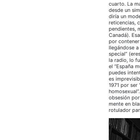
cuarto. La ma
desde un simp
diría un mod
reticencias, 
pendientes, 
Canadá). Esa
por contener 
llegándose a
special” (ere
la radio, lo 
el “España m
puedes inten
es imprevisi
1971 por ser
homosexual”. 
obsesión por
mente en bla
rotulador par