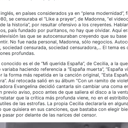
inglés, en países considerados ya en “plena modernidad”, fi
80, se censuraba el “Like a prayer”, de Madonna, “el video
e la historia”, por resultar ofensivo a los creyentes. Habl
s, país fundado por puritanos, no hay que olvidar. Aquí er
elevisión las que se autocensuraban creyendo que su base 
entir. No fue nada personal, Madonna, sólo negocios. Autoc
, sociedad censurada, sociedad censuradora,... El tema es
iones profundas.
conocido es el de “Mi querida España”, de Cecilia, a la que
ue variaba haciendo referencia a “España muerta”, “España vi
r la forma más repetida en la canción original, “Esta Españ
a”. Así retocada salió en su álbum “Con un ramito de violet
radora Evangelina decidió cantarla sin cambiar una coma en
in previo aviso, poco antes de que saliera el disco a la ven
onstatar que la crítica más profunda viene, no en el estribillo
tiles de las estrofas. La propia Cecilia declararía en algu
o que quisiera en sus canciones, que bastaba con elegir bie
 pasar por delante de las narices del censor.