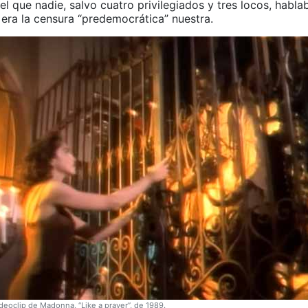
 que nadie, salvo cuatro privilegiados y tres locos, hablab
 era la censura “predemocrática” nuestra.
deoclip de Madonna, “Like a prayer”, de 1989.