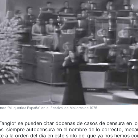
ando “Mi querida España” en el Festival de Mallorca de 1975.
“anglo” se pueden citar docenas de casos de censura en lo 
asi siempre autocensura en el nombre de lo correcto, mec
e a la orden del día en este siglo del que ya nos hemos c