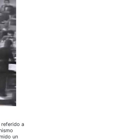
referido a
anismo
omido un