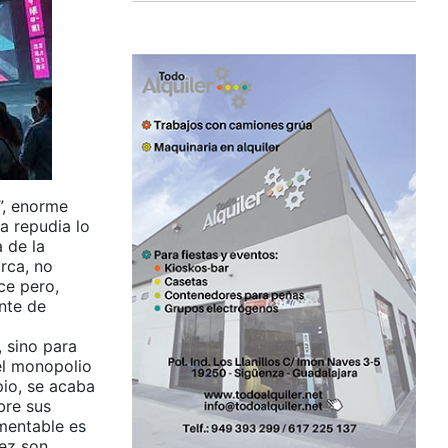
”, enorme
a repudia lo
 de la
rca, no
ce pero,
nte de
, sino para
el monopolio
pio, se acaba
bre sus
mentable es
vez son