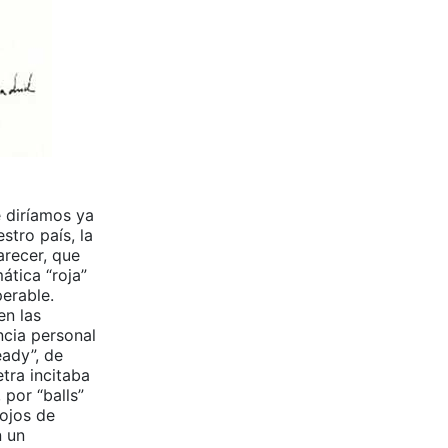
e diríamos ya
stro país, la
arecer, que
ática “roja”
perable.
en las
ncia personal
eady”, de
tra incitaba
 por “balls”
 ojos de
n un