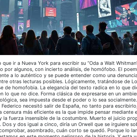
o que ir a Nueva York para escribir su “Oda a Walt Whitman
o por algunos, con incierto análisis, de homófobo. El poem
frente a lo auténtico y se puede entender como una denuncia
ntre otras lecturas posibles. Lógicamente, tratándose de Lo
e de homofobia. La elegancia del texto radica en lo que di
en lo que no dice. Forma clásica de expresarse en un ambie
eológica, sea impuesta desde el poder o lo sea socialmente.
ederico necesitó salir de España, no tanto para escribirlo
La censura más eficiente es la que impide pensar mediante 
y la fuerza insensible de la costumbre. Muerto el juicio pro
a. Dos y dos igual a cinco, diría un Orwell que se irguiere so
comprobar, asombrado, cuán corto se quedó. Porque lo la
estamos en este momento peligroso de la historia. Y esta 