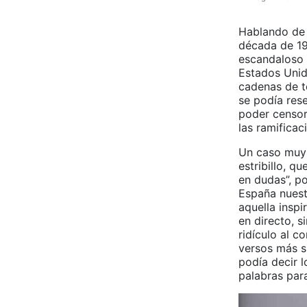
Hablando de 
década de 19
escandaloso d
Estados Unido
cadenas de t
se podía res
poder censor
las ramificac
Un caso muy 
estribillo, q
en dudas”, po
España nuestr
aquella inspi
en directo, s
ridículo al c
versos más su
podía decir l
palabras para