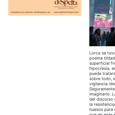
Lorca se tuv
poema tildad
superficial 
hipocresía, e
puede tratars
sobre todo, 
vigilancia id
Seguramente F
imaginarlo. 
del discurso 
la resistenci
huesos para 
que en esas 