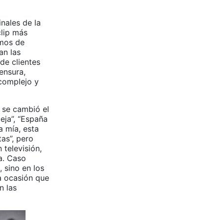
nales de la
clip más
amos de
an las
de clientes
ensura,
 complejo y
 se cambió el
eja”, “España
a mía, esta
as”, pero
 televisión,
ta. Caso
, sino en los
na ocasión que
n las