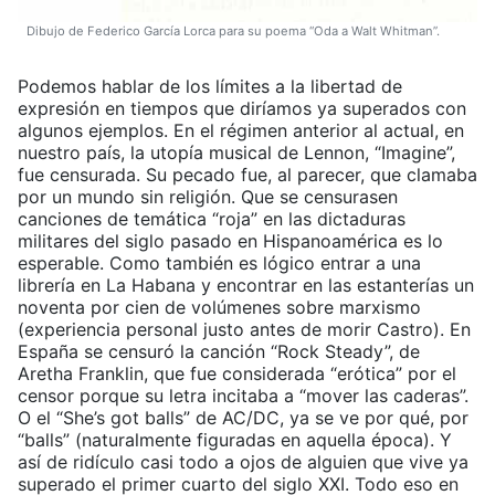
Dibujo de Federico García Lorca para su poema “Oda a Walt Whitman”.
Podemos hablar de los límites a la libertad de
expresión en tiempos que diríamos ya superados con
algunos ejemplos. En el régimen anterior al actual, en
nuestro país, la utopía musical de Lennon, “Imagine”,
fue censurada. Su pecado fue, al parecer, que clamaba
por un mundo sin religión. Que se censurasen
canciones de temática “roja” en las dictaduras
militares del siglo pasado en Hispanoamérica es lo
esperable. Como también es lógico entrar a una
librería en La Habana y encontrar en las estanterías un
noventa por cien de volúmenes sobre marxismo
(experiencia personal justo antes de morir Castro). En
España se censuró la canción “Rock Steady”, de
Aretha Franklin, que fue considerada “erótica” por el
censor porque su letra incitaba a “mover las caderas”.
O el “She’s got balls” de AC/DC, ya se ve por qué, por
“balls” (naturalmente figuradas en aquella época). Y
así de ridículo casi todo a ojos de alguien que vive ya
superado el primer cuarto del siglo XXI. Todo eso en