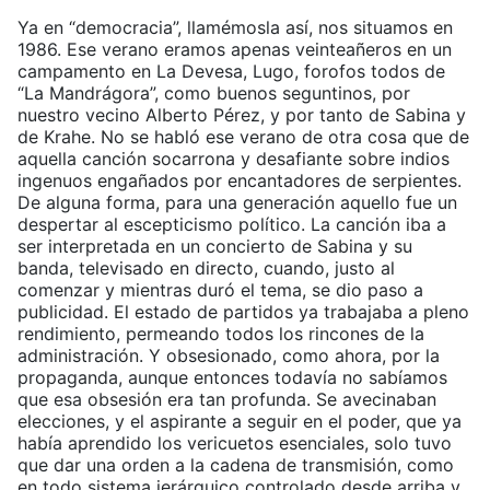
Ya en “democracia”, llamémosla así, nos situamos en
1986. Ese verano eramos apenas veinteañeros en un
campamento en La Devesa, Lugo, forofos todos de
“La Mandrágora”, como buenos seguntinos, por
nuestro vecino Alberto Pérez, y por tanto de Sabina y
de Krahe. No se habló ese verano de otra cosa que de
aquella canción socarrona y desafiante sobre indios
ingenuos engañados por encantadores de serpientes.
De alguna forma, para una generación aquello fue un
despertar al escepticismo político. La canción iba a
ser interpretada en un concierto de Sabina y su
banda, televisado en directo, cuando, justo al
comenzar y mientras duró el tema, se dio paso a
publicidad. El estado de partidos ya trabajaba a pleno
rendimiento, permeando todos los rincones de la
administración. Y obsesionado, como ahora, por la
propaganda, aunque entonces todavía no sabíamos
que esa obsesión era tan profunda. Se avecinaban
elecciones, y el aspirante a seguir en el poder, que ya
había aprendido los vericuetos esenciales, solo tuvo
que dar una orden a la cadena de transmisión, como
en todo sistema jerárquico controlado desde arriba y