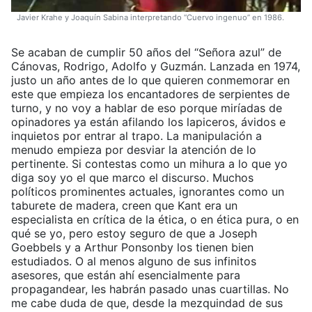
Javier Krahe y Joaquín Sabina interpretando “Cuervo ingenuo” en 1986.
Se acaban de cumplir 50 años del “Señora azul” de
Cánovas, Rodrigo, Adolfo y Guzmán. Lanzada en 1974,
justo un año antes de lo que quieren conmemorar en
este que empieza los encantadores de serpientes de
turno, y no voy a hablar de eso porque miríadas de
opinadores ya están afilando los lapiceros, ávidos e
inquietos por entrar al trapo. La manipulación a
menudo empieza por desviar la atención de lo
pertinente. Si contestas como un mihura a lo que yo
diga soy yo el que marco el discurso. Muchos
políticos prominentes actuales, ignorantes como un
taburete de madera, creen que Kant era un
especialista en crítica de la ética, o en ética pura, o en
qué se yo, pero estoy seguro de que a Joseph
Goebbels y a Arthur Ponsonby los tienen bien
estudiados. O al menos alguno de sus infinitos
asesores, que están ahí esencialmente para
propagandear, les habrán pasado unas cuartillas. No
me cabe duda de que, desde la mezquindad de sus