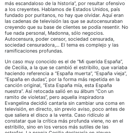
más escandaloso de la historia”, por resultar ofensivo
a los creyentes. Hablamos de Estados Unidos, país
fundado por puritanos, no hay que olvidar. Aquí eran
las cadenas de televisión las que se autocensuraban
creyendo que su base de clientes se podía resentir. No
fue nada personal, Madonna, sólo negocios.
Autocensura, poder censor, sociedad censurada,
sociedad censuradora,... El tema es complejo y las
ramificaciones profundas.
Un caso muy conocido es el de “Mi querida España”,
de Cecilia, a la que se cambió el estribillo, que variaba
haciendo referencia a “España muerta”, “España vieja”,
“España en dudas”, por la forma más repetida en la
canción original, “Esta España mía, esta España
nuestra”. Así retocada salió en su álbum “Con un
ramito de violetas”, pero aquella inspiradora
Evangelina decidió cantarla sin cambiar una coma en
televisión, en directo, sin previo aviso, poco antes de
que saliera el disco a la venta. Caso ridículo al
constatar que la crítica más profunda viene, no en el
estribillo, sino en los versos más sutiles de las
estrofas. La propia Cecilia declararía en alguna