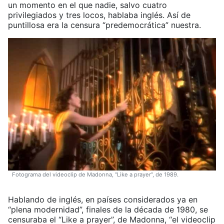
un momento en el que nadie, salvo cuatro
privilegiados y tres locos, hablaba inglés. Así de
puntillosa era la censura “predemocrática” nuestra.
Fotograma del videoclip de Madonna, “Like a prayer”, de 1989.
Hablando de inglés, en países considerados ya en
“plena modernidad”, finales de la década de 1980, se
censuraba el “Like a prayer”, de Madonna, “el videoclip