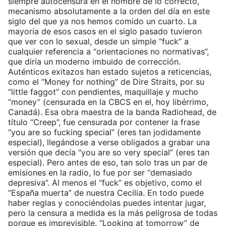
siempre autocensura en el nombre de lo correcto,
mecanismo absolutamente a la orden del día en este
siglo del que ya nos hemos comido un cuarto. La
mayoría de esos casos en el siglo pasado tuvieron
que ver con lo sexual, desde un simple “fuck” a
cualquier referencia a “orientaciones no normativas”,
que diría un moderno imbuido de corrección.
Auténticos exitazos han estado sujetos a reticencias,
como el “Money for nothing” de Dire Straits, por su
“little faggot” con pendientes, maquillaje y mucho
“money” (censurada en la CBCS en el, hoy libérrimo,
Canadá). Esa obra maestra de la banda Radiohead, de
título “Creep”, fue censurada por contener la frase
“you are so fucking special” (eres tan jodidamente
especial), llegándose a verse obligados a grabar una
versión que decía “you are so very special” (eres tan
especial). Pero antes de eso, tan solo tras un par de
emisiones en la radio, lo fue por ser “demasiado
depresiva”. Al menos el “fuck” es objetivo, como el
“España muerta” de nuestra Cecilia. En todo puede
haber reglas y conociéndolas puedes intentar jugar,
pero la censura a medida es la más peligrosa de todas
porque es imprevisible. “Looking at tomorrow” de