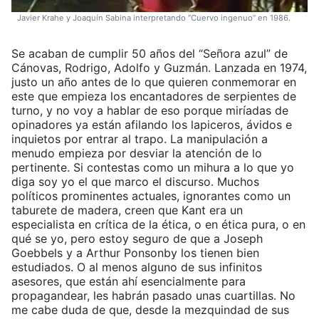
Javier Krahe y Joaquín Sabina interpretando “Cuervo ingenuo” en 1986.
Se acaban de cumplir 50 años del “Señora azul” de
Cánovas, Rodrigo, Adolfo y Guzmán. Lanzada en 1974,
justo un año antes de lo que quieren conmemorar en
este que empieza los encantadores de serpientes de
turno, y no voy a hablar de eso porque miríadas de
opinadores ya están afilando los lapiceros, ávidos e
inquietos por entrar al trapo. La manipulación a
menudo empieza por desviar la atención de lo
pertinente. Si contestas como un mihura a lo que yo
diga soy yo el que marco el discurso. Muchos
políticos prominentes actuales, ignorantes como un
taburete de madera, creen que Kant era un
especialista en crítica de la ética, o en ética pura, o en
qué se yo, pero estoy seguro de que a Joseph
Goebbels y a Arthur Ponsonby los tienen bien
estudiados. O al menos alguno de sus infinitos
asesores, que están ahí esencialmente para
propagandear, les habrán pasado unas cuartillas. No
me cabe duda de que, desde la mezquindad de sus