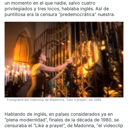
un momento en el que nadie, salvo cuatro
privilegiados y tres locos, hablaba inglés. Así de
puntillosa era la censura “predemocrática” nuestra.
Fotograma del videoclip de Madonna, “Like a prayer”, de 1989.
Hablando de inglés, en países considerados ya en
“plena modernidad”, finales de la década de 1980, se
censuraba el “Like a prayer”, de Madonna, “el videoclip