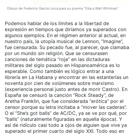
Dibujo de Federico García Lorca para su poema “Oda a Walt Whitman”.
Podemos hablar de los límites a la libertad de
expresión en tiempos que diríamos ya superados con
algunos ejemplos. En el régimen anterior al actual, en
nuestro país, la utopía musical de Lennon, “Imagine”,
fue censurada. Su pecado fue, al parecer, que clamaba
por un mundo sin religión. Que se censurasen
canciones de temática “roja” en las dictaduras
militares del siglo pasado en Hispanoamérica es lo
esperable. Como también es lógico entrar a una
librería en La Habana y encontrar en las estanterías un
noventa por cien de volúmenes sobre marxismo
(experiencia personal justo antes de morir Castro). En
España se censuró la canción “Rock Steady”, de
Aretha Franklin, que fue considerada “erótica” por el
censor porque su letra incitaba a “mover las caderas”.
O el “She’s got balls” de AC/DC, ya se ve por qué, por
“balls” (naturalmente figuradas en aquella época). Y
así de ridículo casi todo a ojos de alguien que vive ya
superado el primer cuarto del siglo XXI. Todo eso en