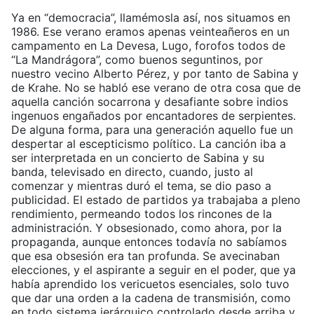
Ya en “democracia”, llamémosla así, nos situamos en
1986. Ese verano eramos apenas veinteañeros en un
campamento en La Devesa, Lugo, forofos todos de
“La Mandrágora”, como buenos seguntinos, por
nuestro vecino Alberto Pérez, y por tanto de Sabina y
de Krahe. No se habló ese verano de otra cosa que de
aquella canción socarrona y desafiante sobre indios
ingenuos engañados por encantadores de serpientes.
De alguna forma, para una generación aquello fue un
despertar al escepticismo político. La canción iba a
ser interpretada en un concierto de Sabina y su
banda, televisado en directo, cuando, justo al
comenzar y mientras duró el tema, se dio paso a
publicidad. El estado de partidos ya trabajaba a pleno
rendimiento, permeando todos los rincones de la
administración. Y obsesionado, como ahora, por la
propaganda, aunque entonces todavía no sabíamos
que esa obsesión era tan profunda. Se avecinaban
elecciones, y el aspirante a seguir en el poder, que ya
había aprendido los vericuetos esenciales, solo tuvo
que dar una orden a la cadena de transmisión, como
en todo sistema jerárquico controlado desde arriba y