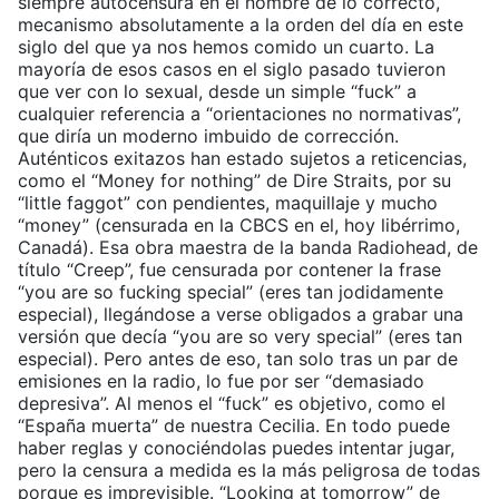
siempre autocensura en el nombre de lo correcto,
mecanismo absolutamente a la orden del día en este
siglo del que ya nos hemos comido un cuarto. La
mayoría de esos casos en el siglo pasado tuvieron
que ver con lo sexual, desde un simple “fuck” a
cualquier referencia a “orientaciones no normativas”,
que diría un moderno imbuido de corrección.
Auténticos exitazos han estado sujetos a reticencias,
como el “Money for nothing” de Dire Straits, por su
“little faggot” con pendientes, maquillaje y mucho
“money” (censurada en la CBCS en el, hoy libérrimo,
Canadá). Esa obra maestra de la banda Radiohead, de
título “Creep”, fue censurada por contener la frase
“you are so fucking special” (eres tan jodidamente
especial), llegándose a verse obligados a grabar una
versión que decía “you are so very special” (eres tan
especial). Pero antes de eso, tan solo tras un par de
emisiones en la radio, lo fue por ser “demasiado
depresiva”. Al menos el “fuck” es objetivo, como el
“España muerta” de nuestra Cecilia. En todo puede
haber reglas y conociéndolas puedes intentar jugar,
pero la censura a medida es la más peligrosa de todas
porque es imprevisible. “Looking at tomorrow” de