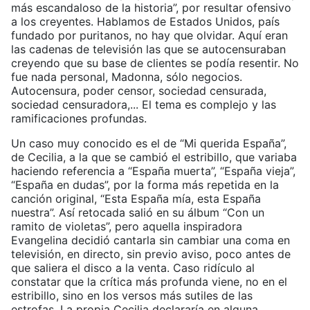
más escandaloso de la historia”, por resultar ofensivo
a los creyentes. Hablamos de Estados Unidos, país
fundado por puritanos, no hay que olvidar. Aquí eran
las cadenas de televisión las que se autocensuraban
creyendo que su base de clientes se podía resentir. No
fue nada personal, Madonna, sólo negocios.
Autocensura, poder censor, sociedad censurada,
sociedad censuradora,... El tema es complejo y las
ramificaciones profundas.
Un caso muy conocido es el de “Mi querida España”,
de Cecilia, a la que se cambió el estribillo, que variaba
haciendo referencia a “España muerta”, “España vieja”,
“España en dudas”, por la forma más repetida en la
canción original, “Esta España mía, esta España
nuestra”. Así retocada salió en su álbum “Con un
ramito de violetas”, pero aquella inspiradora
Evangelina decidió cantarla sin cambiar una coma en
televisión, en directo, sin previo aviso, poco antes de
que saliera el disco a la venta. Caso ridículo al
constatar que la crítica más profunda viene, no en el
estribillo, sino en los versos más sutiles de las
estrofas. La propia Cecilia declararía en alguna