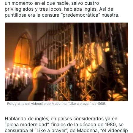
un momento en el que nadie, salvo cuatro
privilegiados y tres locos, hablaba inglés. Así de
puntillosa era la censura “predemocrática” nuestra.
Fotograma del videoclip de Madonna, “Like a prayer”, de 1989.
Hablando de inglés, en países considerados ya en
“plena modernidad”, finales de la década de 1980, se
censuraba el “Like a prayer”, de Madonna, “el videoclip