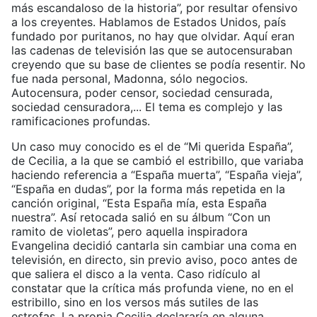
más escandaloso de la historia”, por resultar ofensivo
a los creyentes. Hablamos de Estados Unidos, país
fundado por puritanos, no hay que olvidar. Aquí eran
las cadenas de televisión las que se autocensuraban
creyendo que su base de clientes se podía resentir. No
fue nada personal, Madonna, sólo negocios.
Autocensura, poder censor, sociedad censurada,
sociedad censuradora,... El tema es complejo y las
ramificaciones profundas.
Un caso muy conocido es el de “Mi querida España”,
de Cecilia, a la que se cambió el estribillo, que variaba
haciendo referencia a “España muerta”, “España vieja”,
“España en dudas”, por la forma más repetida en la
canción original, “Esta España mía, esta España
nuestra”. Así retocada salió en su álbum “Con un
ramito de violetas”, pero aquella inspiradora
Evangelina decidió cantarla sin cambiar una coma en
televisión, en directo, sin previo aviso, poco antes de
que saliera el disco a la venta. Caso ridículo al
constatar que la crítica más profunda viene, no en el
estribillo, sino en los versos más sutiles de las
estrofas. La propia Cecilia declararía en alguna