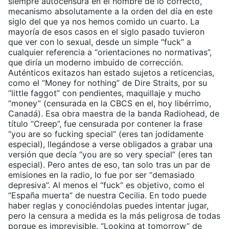
siempre autocensura en el nombre de lo correcto,
mecanismo absolutamente a la orden del día en este
siglo del que ya nos hemos comido un cuarto. La
mayoría de esos casos en el siglo pasado tuvieron
que ver con lo sexual, desde un simple “fuck” a
cualquier referencia a “orientaciones no normativas”,
que diría un moderno imbuido de corrección.
Auténticos exitazos han estado sujetos a reticencias,
como el “Money for nothing” de Dire Straits, por su
“little faggot” con pendientes, maquillaje y mucho
“money” (censurada en la CBCS en el, hoy libérrimo,
Canadá). Esa obra maestra de la banda Radiohead, de
título “Creep”, fue censurada por contener la frase
“you are so fucking special” (eres tan jodidamente
especial), llegándose a verse obligados a grabar una
versión que decía “you are so very special” (eres tan
especial). Pero antes de eso, tan solo tras un par de
emisiones en la radio, lo fue por ser “demasiado
depresiva”. Al menos el “fuck” es objetivo, como el
“España muerta” de nuestra Cecilia. En todo puede
haber reglas y conociéndolas puedes intentar jugar,
pero la censura a medida es la más peligrosa de todas
porque es imprevisible. “Looking at tomorrow” de