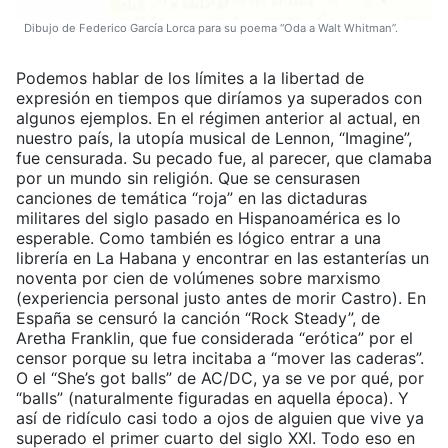
Dibujo de Federico García Lorca para su poema “Oda a Walt Whitman”.
Podemos hablar de los límites a la libertad de
expresión en tiempos que diríamos ya superados con
algunos ejemplos. En el régimen anterior al actual, en
nuestro país, la utopía musical de Lennon, “Imagine”,
fue censurada. Su pecado fue, al parecer, que clamaba
por un mundo sin religión. Que se censurasen
canciones de temática “roja” en las dictaduras
militares del siglo pasado en Hispanoamérica es lo
esperable. Como también es lógico entrar a una
librería en La Habana y encontrar en las estanterías un
noventa por cien de volúmenes sobre marxismo
(experiencia personal justo antes de morir Castro). En
España se censuró la canción “Rock Steady”, de
Aretha Franklin, que fue considerada “erótica” por el
censor porque su letra incitaba a “mover las caderas”.
O el “She’s got balls” de AC/DC, ya se ve por qué, por
“balls” (naturalmente figuradas en aquella época). Y
así de ridículo casi todo a ojos de alguien que vive ya
superado el primer cuarto del siglo XXI. Todo eso en