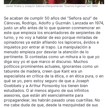
Javier Krahe y Joaquín Sabina interpretando “Cuervo ingenuo” en 1986.
Se acaban de cumplir 50 años del “Señora azul” de
Cánovas, Rodrigo, Adolfo y Guzmán. Lanzada en 1974,
justo un año antes de lo que quieren conmemorar en
este que empieza los encantadores de serpientes de
turno, y no voy a hablar de eso porque miríadas de
opinadores ya están afilando los lapiceros, ávidos e
inquietos por entrar al trapo. La manipulación a
menudo empieza por desviar la atención de lo
pertinente. Si contestas como un mihura a lo que yo
diga soy yo el que marco el discurso. Muchos
políticos prominentes actuales, ignorantes como un
taburete de madera, creen que Kant era un
especialista en crítica de la ética, o en ética pura, o en
qué se yo, pero estoy seguro de que a Joseph
Goebbels y a Arthur Ponsonby los tienen bien
estudiados. O al menos alguno de sus infinitos
asesores, que están ahí esencialmente para
propagandear, les habrán pasado unas cuartillas. No
me cabe duda de que, desde la mezquindad de sus