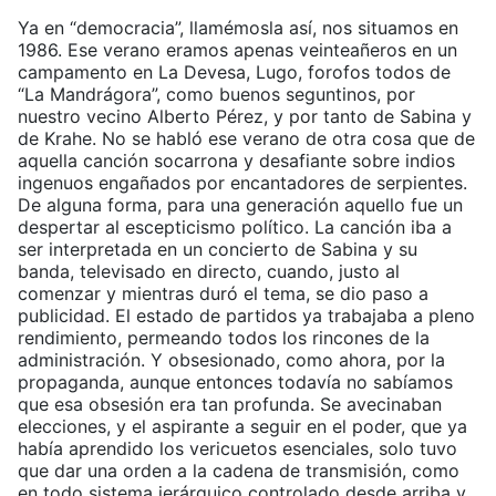
Ya en “democracia”, llamémosla así, nos situamos en
1986. Ese verano eramos apenas veinteañeros en un
campamento en La Devesa, Lugo, forofos todos de
“La Mandrágora”, como buenos seguntinos, por
nuestro vecino Alberto Pérez, y por tanto de Sabina y
de Krahe. No se habló ese verano de otra cosa que de
aquella canción socarrona y desafiante sobre indios
ingenuos engañados por encantadores de serpientes.
De alguna forma, para una generación aquello fue un
despertar al escepticismo político. La canción iba a
ser interpretada en un concierto de Sabina y su
banda, televisado en directo, cuando, justo al
comenzar y mientras duró el tema, se dio paso a
publicidad. El estado de partidos ya trabajaba a pleno
rendimiento, permeando todos los rincones de la
administración. Y obsesionado, como ahora, por la
propaganda, aunque entonces todavía no sabíamos
que esa obsesión era tan profunda. Se avecinaban
elecciones, y el aspirante a seguir en el poder, que ya
había aprendido los vericuetos esenciales, solo tuvo
que dar una orden a la cadena de transmisión, como
en todo sistema jerárquico controlado desde arriba y