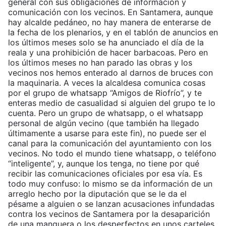
general con sus obligaciones de información y
comunicación con los vecinos. En Santamera, aunque
hay alcalde pedáneo, no hay manera de enterarse de
la fecha de los plenarios, y en el tablón de anuncios en
los últimos meses solo se ha anunciado el día de la
reala y una prohibición de hacer barbacoas. Pero en
los últimos meses no han parado las obras y los
vecinos nos hemos enterado al darnos de bruces con
la maquinaria. A veces la alcaldesa comunica cosas
por el grupo de whatsapp “Amigos de Riofrío”, y te
enteras medio de casualidad si alguien del grupo te lo
cuenta. Pero un grupo de whatsapp, o el whatsapp
personal de algún vecino (que también ha llegado
últimamente a usarse para este fin), no puede ser el
canal para la comunicación del ayuntamiento con los
vecinos. No todo el mundo tiene whatsapp, o teléfono
“inteligente”, y, aunque los tenga, no tiene por qué
recibir las comunicaciones oficiales por esa vía. Es
todo muy confuso: lo mismo se da información de un
arreglo hecho por la diputación que se le da el
pésame a alguien o se lanzan acusaciones infundadas
contra los vecinos de Santamera por la desaparición
de una manguera o los desperfectos en unos carteles.