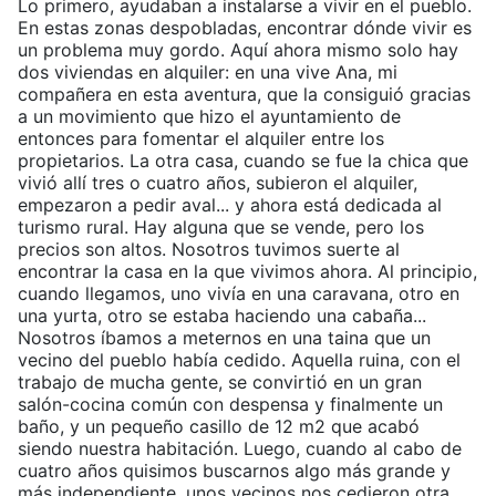
Lo primero, ayudaban a instalarse a vivir en el pueblo.
En estas zonas despobladas, encontrar dónde vivir es
un problema muy gordo. Aquí ahora mismo solo hay
dos viviendas en alquiler: en una vive Ana, mi
compañera en esta aventura, que la consiguió gracias
a un movimiento que hizo el ayuntamiento de
entonces para fomentar el alquiler entre los
propietarios. La otra casa, cuando se fue la chica que
vivió allí tres o cuatro años, subieron el alquiler,
empezaron a pedir aval... y ahora está dedicada al
turismo rural. Hay alguna que se vende, pero los
precios son altos. Nosotros tuvimos suerte al
encontrar la casa en la que vivimos ahora. Al principio,
cuando llegamos, uno vivía en una caravana, otro en
una yurta, otro se estaba haciendo una cabaña...
Nosotros íbamos a meternos en una taina que un
vecino del pueblo había cedido. Aquella ruina, con el
trabajo de mucha gente, se convirtió en un gran
salón-cocina común con despensa y finalmente un
baño, y un pequeño casillo de 12 m2 que acabó
siendo nuestra habitación. Luego, cuando al cabo de
cuatro años quisimos buscarnos algo más grande y
más independiente, unos vecinos nos cedieron otra