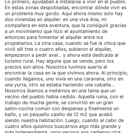
Lo primero, ayudaban a instalarse a vivir en el pueblo.
En estas zonas despobladas, encontrar dónde vivir es
un problema muy gordo. Aquí ahora mismo solo hay
dos viviendas en alquiler: en una vive Ana, mi
compañera en esta aventura, que la consiguió gracias
a un movimiento que hizo el ayuntamiento de
entonces para fomentar el alquiler entre los
propietarios. La otra casa, cuando se fue la chica que
vivió allí tres o cuatro años, subieron el alquiler,
empezaron a pedir aval... y ahora está dedicada al
turismo rural. Hay alguna que se vende, pero los
precios son altos. Nosotros tuvimos suerte al
encontrar la casa en la que vivimos ahora. Al principio,
cuando llegamos, uno vivía en una caravana, otro en
una yurta, otro se estaba haciendo una cabaña...
Nosotros íbamos a meternos en una taina que un
vecino del pueblo había cedido. Aquella ruina, con el
trabajo de mucha gente, se convirtió en un gran
salón-cocina común con despensa y finalmente un
baño, y un pequeño casillo de 12 m2 que acabó
siendo nuestra habitación. Luego, cuando al cabo de
cuatro años quisimos buscarnos algo más grande y
más independiente, unos vecinos nos cedieron otra