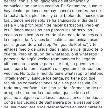
general con sus obligaciones de información y
comunicación con los vecinos. En Santamera, aunque
hay alcalde pedáneo, no hay manera de enterarse de
la fecha de los plenarios, y en el tablón de anuncios en
los últimos meses solo se ha anunciado el día de la
reala y una prohibición de hacer barbacoas. Pero en
los últimos meses no han parado las obras y los
vecinos nos hemos enterado al darnos de bruces con
la maquinaria. A veces la alcaldesa comunica cosas
por el grupo de whatsapp “Amigos de Riofrío”, y te
enteras medio de casualidad si alguien del grupo te lo
cuenta. Pero un grupo de whatsapp, o el whatsapp
personal de algún vecino (que también ha llegado
últimamente a usarse para este fin), no puede ser el
canal para la comunicación del ayuntamiento con los
vecinos. No todo el mundo tiene whatsapp, o teléfono
“inteligente”, y, aunque los tenga, no tiene por qué
recibir las comunicaciones oficiales por esa vía. Es
todo muy confuso: lo mismo se da información de un
arreglo hecho por la diputación que se le da el
pésame a alguien o se lanzan acusaciones infundadas
contra los vecinos de Santamera por la desaparición
de una manguera o los desperfectos en unos carteles.