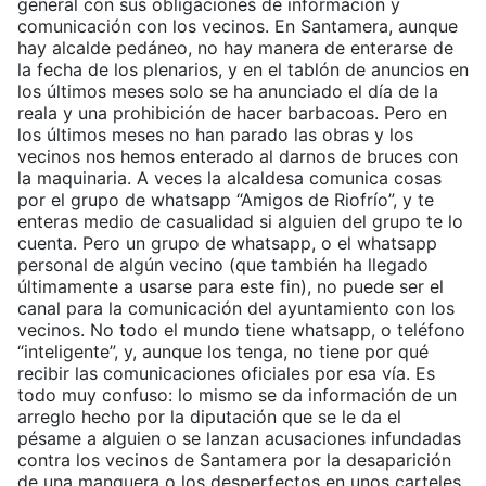
general con sus obligaciones de información y
comunicación con los vecinos. En Santamera, aunque
hay alcalde pedáneo, no hay manera de enterarse de
la fecha de los plenarios, y en el tablón de anuncios en
los últimos meses solo se ha anunciado el día de la
reala y una prohibición de hacer barbacoas. Pero en
los últimos meses no han parado las obras y los
vecinos nos hemos enterado al darnos de bruces con
la maquinaria. A veces la alcaldesa comunica cosas
por el grupo de whatsapp “Amigos de Riofrío”, y te
enteras medio de casualidad si alguien del grupo te lo
cuenta. Pero un grupo de whatsapp, o el whatsapp
personal de algún vecino (que también ha llegado
últimamente a usarse para este fin), no puede ser el
canal para la comunicación del ayuntamiento con los
vecinos. No todo el mundo tiene whatsapp, o teléfono
“inteligente”, y, aunque los tenga, no tiene por qué
recibir las comunicaciones oficiales por esa vía. Es
todo muy confuso: lo mismo se da información de un
arreglo hecho por la diputación que se le da el
pésame a alguien o se lanzan acusaciones infundadas
contra los vecinos de Santamera por la desaparición
de una manguera o los desperfectos en unos carteles.