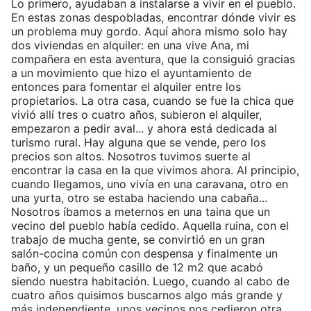
Lo primero, ayudaban a instalarse a vivir en el pueblo.
En estas zonas despobladas, encontrar dónde vivir es
un problema muy gordo. Aquí ahora mismo solo hay
dos viviendas en alquiler: en una vive Ana, mi
compañera en esta aventura, que la consiguió gracias
a un movimiento que hizo el ayuntamiento de
entonces para fomentar el alquiler entre los
propietarios. La otra casa, cuando se fue la chica que
vivió allí tres o cuatro años, subieron el alquiler,
empezaron a pedir aval... y ahora está dedicada al
turismo rural. Hay alguna que se vende, pero los
precios son altos. Nosotros tuvimos suerte al
encontrar la casa en la que vivimos ahora. Al principio,
cuando llegamos, uno vivía en una caravana, otro en
una yurta, otro se estaba haciendo una cabaña...
Nosotros íbamos a meternos en una taina que un
vecino del pueblo había cedido. Aquella ruina, con el
trabajo de mucha gente, se convirtió en un gran
salón-cocina común con despensa y finalmente un
baño, y un pequeño casillo de 12 m2 que acabó
siendo nuestra habitación. Luego, cuando al cabo de
cuatro años quisimos buscarnos algo más grande y
más independiente, unos vecinos nos cedieron otra