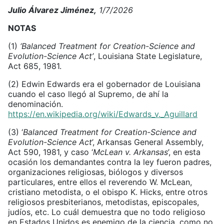
Julio Álvarez Jiménez,
1/7/2026
NOTAS
(1)
‘Balanced Treatment for Creation-Science and
Evolution-Science Act’
, Louisiana State Legislature
,
Act 685, 1981.
(2) Edwin Edwards era el gobernador de Louisiana
cuando el caso llegó al Supremo, de ahí la
denominación.
https://en.wikipedia.org/wiki/Edwards_v._Aguillard
(3) ‘
Balanced Treatment for Creation-Science and
Evolution-Science Act
’, Arkansas General Assembly,
Act 590, 1981, y caso ‘
McLean v. Arkansas
’, en esta
ocasión los demandantes contra la ley fueron padres,
organizaciones religiosas, biólogos y diversos
particulares, entre ellos el reverendo W. McLean,
cristiano metodista, o el obispo K. Hicks, entre otros
religiosos presbiterianos, metodistas, episcopales,
judíos, etc. Lo cuál demuestra que no todo religioso
en Estados Unidos es enemigo de la ciencia, como no