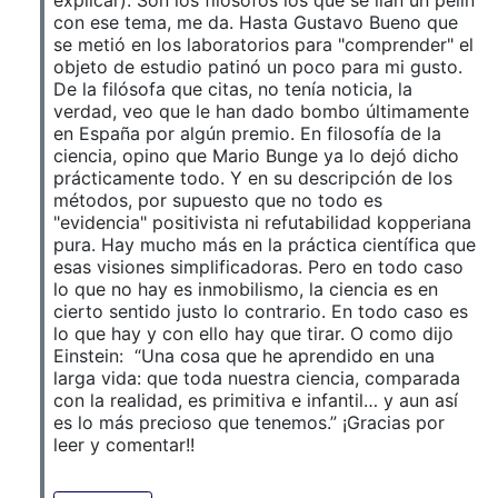
explicar). Son los filósofos los que se lían un pelín
con ese tema, me da. Hasta Gustavo Bueno que
se metió en los laboratorios para "comprender" el
objeto de estudio patinó un poco para mi gusto.
De la filósofa que citas, no tenía noticia, la
verdad, veo que le han dado bombo últimamente
en España por algún premio. En filosofía de la
ciencia, opino que Mario Bunge ya lo dejó dicho
prácticamente todo. Y en su descripción de los
métodos, por supuesto que no todo es
"evidencia" positivista ni refutabilidad kopperiana
pura. Hay mucho más en la práctica científica que
esas visiones simplificadoras. Pero en todo caso
lo que no hay es inmobilismo, la ciencia es en
cierto sentido justo lo contrario. En todo caso es
lo que hay y con ello hay que tirar. O como dijo
Einstein: “Una cosa que he aprendido en una
larga vida: que toda nuestra ciencia, comparada
con la realidad, es primitiva e infantil… y aun así
es lo más precioso que tenemos.” ¡Gracias por
leer y comentar!!