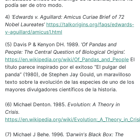
podía ser de otro modo.
4)
‘Edwards v. Aguillard: Amicus Curiae Brief of 72
Nobel Laureates’
https://talkorigins.org/faqs/edwards-
v-aguillard/amicus1.html
(5) Davis P & Kenyon DH. 1989.
‘Of Pandas and
People: The Central Question of Biological Origins’.
https://en.wikipedia.org/wiki/Of_Pandas_and_People
El
título parece inspirado por el exitoso “El pulgar del
panda” (1980), de Stephen Jay Gould, un maravilloso
texto sobre la evolución de las especies de uno de los
mayores divulgadores científicos de la historia.
(6) Michael Denton. 1985.
Evolution: A Theory in
Crisis
.
https://en.wikipedia.org/wiki/Evolution:_A_Theory_in_Cris
(7) Michael J Behe. 1996.
‘Darwin's Black Box: The