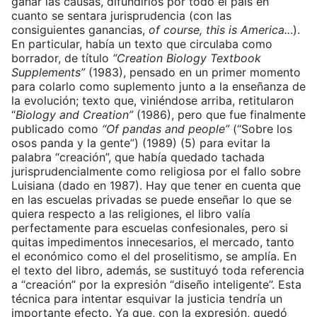
ganar las causas, difundirlos por todo el país en
cuanto se sentara jurisprudencia (con las
consiguientes ganancias,
of course, this is America..
.).
En particular, había un texto que circulaba como
borrador, de título
“Creation Biology Textbook
Supplements”
(1983), pensado en un primer momento
para colarlo como suplemento junto a la enseñanza de
la evolución; texto que, viniéndose arriba, retitularon
“
Biology and Creation”
(1986), pero que fue finalmente
publicado como
“Of pandas and people”
(“Sobre los
osos panda y la gente”) (1989) (5) para evitar la
palabra “creación”, que había quedado tachada
jurisprudencialmente como religiosa por el fallo sobre
Luisiana (dado en 1987). Hay que tener en cuenta que
en las escuelas privadas se puede enseñar lo que se
quiera respecto a las religiones, el libro valía
perfectamente para escuelas confesionales, pero si
quitas impedimentos innecesarios, el mercado, tanto
el económico como el del proselitismo, se amplía. En
el texto del libro, además, se sustituyó toda referencia
a “creación” por la expresión “diseño inteligente”. Esta
técnica para intentar esquivar la justicia tendría un
importante efecto. Ya que, con la expresión, quedó