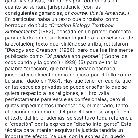
ganar las causas, difundirlos por todo el país en
cuanto se sentara jurisprudencia (con las
consiguientes ganancias,
of course, this is America..
.).
En particular, había un texto que circulaba como
borrador, de título
“Creation Biology Textbook
Supplements”
(1983), pensado en un primer momento
para colarlo como suplemento junto a la enseñanza de
la evolución; texto que, viniéndose arriba, retitularon
“
Biology and Creation”
(1986), pero que fue finalmente
publicado como
“Of pandas and people”
(“Sobre los
osos panda y la gente”) (1989) (5) para evitar la
palabra “creación”, que había quedado tachada
jurisprudencialmente como religiosa por el fallo sobre
Luisiana (dado en 1987). Hay que tener en cuenta que
en las escuelas privadas se puede enseñar lo que se
quiera respecto a las religiones, el libro valía
perfectamente para escuelas confesionales, pero si
quitas impedimentos innecesarios, el mercado, tanto
el económico como el del proselitismo, se amplía. En
el texto del libro, además, se sustituyó toda referencia
a “creación” por la expresión “diseño inteligente”. Esta
técnica para intentar esquivar la justicia tendría un
importante efecto. Ya que, con la expresión, quedó