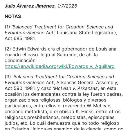
Julio Álvarez Jiménez,
1/7/2026
NOTAS
(1)
‘Balanced Treatment for Creation-Science and
Evolution-Science Act’
, Louisiana State Legislature
,
Act 685, 1981.
(2) Edwin Edwards era el gobernador de Louisiana
cuando el caso llegó al Supremo, de ahí la
denominación.
https://en.wikipedia.org/wiki/Edwards_v._Aguillard
(3) ‘
Balanced Treatment for Creation-Science and
Evolution-Science Act
’, Arkansas General Assembly,
Act 590, 1981, y caso ‘
McLean v. Arkansas
’, en esta
ocasión los demandantes contra la ley fueron padres,
organizaciones religiosas, biólogos y diversos
particulares, entre ellos el reverendo W. McLean,
cristiano metodista, o el obispo K. Hicks, entre otros
religiosos presbiterianos, metodistas, episcopales,
judíos, etc. Lo cuál demuestra que no todo religioso
en Estados Unidos es enemigo de la ciencia, como no