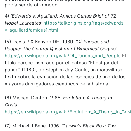
podía ser de otro modo.
4)
‘Edwards v. Aguillard: Amicus Curiae Brief of 72
Nobel Laureates’
https://talkorigins.org/faqs/edwards-
v-aguillard/amicus1.html
(5) Davis P & Kenyon DH. 1989.
‘Of Pandas and
People: The Central Question of Biological Origins’.
https://en.wikipedia.org/wiki/Of_Pandas_and_People
El
título parece inspirado por el exitoso “El pulgar del
panda” (1980), de Stephen Jay Gould, un maravilloso
texto sobre la evolución de las especies de uno de los
mayores divulgadores científicos de la historia.
(6) Michael Denton. 1985.
Evolution: A Theory in
Crisis
.
https://en.wikipedia.org/wiki/Evolution:_A_Theory_in_Cris
(7) Michael J Behe. 1996.
‘Darwin's Black Box: The