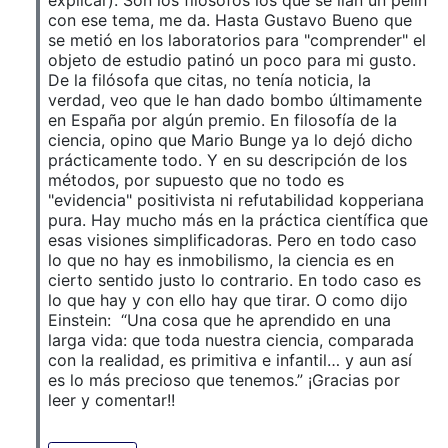
explicar). Son los filósofos los que se lían un pelín
con ese tema, me da. Hasta Gustavo Bueno que
se metió en los laboratorios para "comprender" el
objeto de estudio patinó un poco para mi gusto.
De la filósofa que citas, no tenía noticia, la
verdad, veo que le han dado bombo últimamente
en España por algún premio. En filosofía de la
ciencia, opino que Mario Bunge ya lo dejó dicho
prácticamente todo. Y en su descripción de los
métodos, por supuesto que no todo es
"evidencia" positivista ni refutabilidad kopperiana
pura. Hay mucho más en la práctica científica que
esas visiones simplificadoras. Pero en todo caso
lo que no hay es inmobilismo, la ciencia es en
cierto sentido justo lo contrario. En todo caso es
lo que hay y con ello hay que tirar. O como dijo
Einstein: “Una cosa que he aprendido en una
larga vida: que toda nuestra ciencia, comparada
con la realidad, es primitiva e infantil… y aun así
es lo más precioso que tenemos.” ¡Gracias por
leer y comentar!!