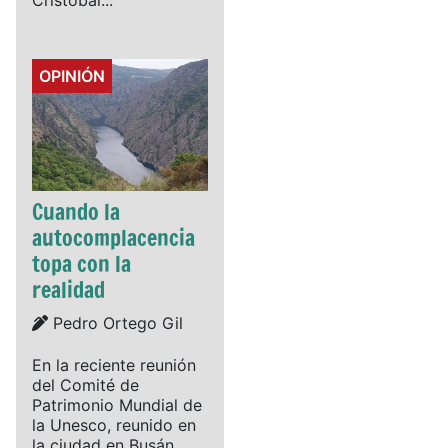
Cristóbal...
Details
OPINIÓN
Cuando la
autocomplacencia
topa con la
realidad
Details
Pedro Ortego Gil
En la reciente reunión
del Comité de
Patrimonio Mundial de
la Unesco, reunido en
la ciudad en Busán