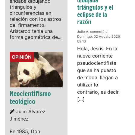
dibujaba
andaba dibujando
triángulos y el
triángulos y
circunferencias en
eclipse de la
relación con los astros
razón
del firmamento.
Aristarco tenía una
Julio A. comentó el
forma geométrica de...
Domingo, 02 Agosto 2026
09:10
Hola, Jesús. En la
nueva corriente
Details
OPINIÓN
pseudocientifista
que se ha puesto
de moda, llegan a
utilizar lo
Neocientifismo
contrario, es decir,
[…]
teológico
Details
Julio Álvarez
Jiménez
En 1985, Don