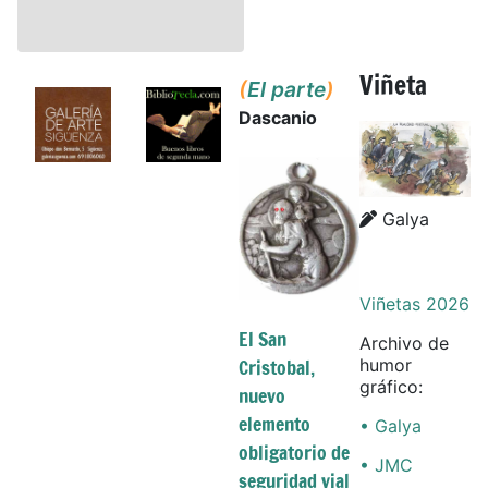
Viñeta
(
El parte
)
Dascanio
Details
Details
Galya
Viñetas 2026
El San
Archivo de
Cristobal,
humor
gráfico:
nuevo
elemento
• Galya
obligatorio de
• JMC
seguridad vial