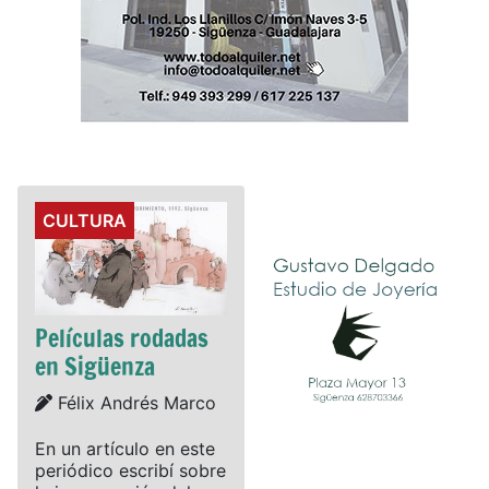
Details
CULTURA
Películas rodadas
en Sigüenza
Details
Félix Andrés Marco
En un artículo en este
periódico escribí sobre