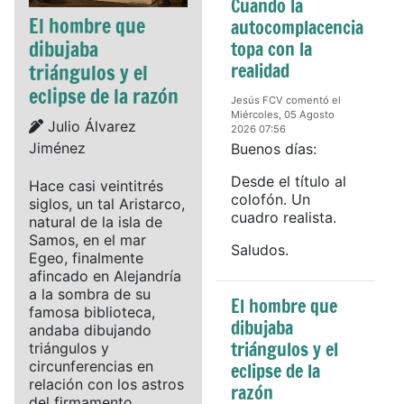
Cuando la
El hombre que
autocomplacencia
dibujaba
topa con la
realidad
triángulos y el
eclipse de la razón
Jesús FCV comentó el
Miércoles, 05 Agosto
Details
Julio Álvarez
2026 07:56
Jiménez
Buenos días:
Desde el título al
Hace casi veintitrés
colofón. Un
siglos, un tal Aristarco,
cuadro realista.
natural de la isla de
Samos, en el mar
Saludos.
Egeo, finalmente
afincado en Alejandría
a la sombra de su
El hombre que
famosa biblioteca,
dibujaba
andaba dibujando
triángulos y el
triángulos y
circunferencias en
eclipse de la
relación con los astros
razón
del firmamento.