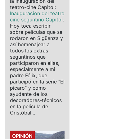
la inauguración del
teatro-cine Capitol:
Inauguración del teatro
cine seguntino Capitol
.
Hoy toca escribir
sobre películas que se
rodaron en Sigüenza y
así homenajear a
todos los extras
seguntinos que
participaron en ellas,
especialmente a mi
padre Félix, que
participó en la serie “El
pícaro” y como
ayudante de los
decoradores-técnicos
en la película de
Cristóbal...
Details
OPINIÓN