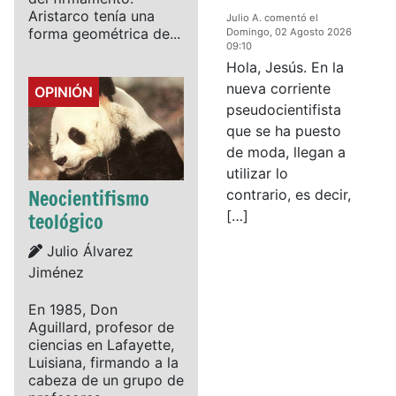
Aristarco tenía una
Julio A. comentó el
forma geométrica de...
Domingo, 02 Agosto 2026
09:10
Hola, Jesús. En la
nueva corriente
Details
OPINIÓN
pseudocientifista
que se ha puesto
de moda, llegan a
utilizar lo
Neocientifismo
contrario, es decir,
[…]
teológico
Details
Julio Álvarez
Jiménez
En 1985, Don
Aguillard, profesor de
ciencias en Lafayette,
Luisiana, firmando a la
cabeza de un grupo de