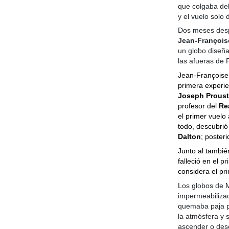
que colgaba del
y el vuelo solo
Dos meses des
Jean-Françoise
un globo diseña
las afueras de 
Jean-Françoise 
primera experie
Joseph Proust
profesor del
Re
el primer vuelo 
todo, descubrió
Dalton
; posteri
Junto al tambié
falleció en el 
considera el pr
Los globos de M
impermeabilizad
quemaba paja pa
la atmósfera y 
ascender o desc