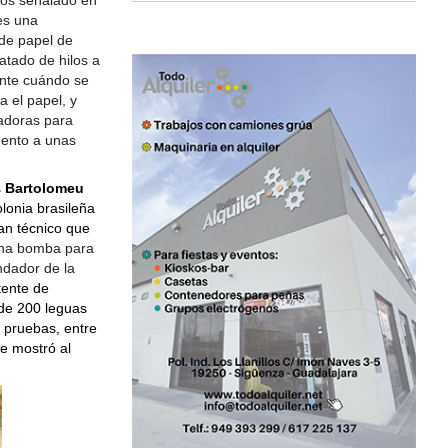
es una
 de papel de
atado de hilos a
nte cuándo se
a el papel, y
ladoras para
mento a unas
s
Bartolomeu
olonia brasileña
an técnico que
una bomba para
ndador de la
ente de
 de 200 leguas
s pruebas, entre
e mostró al