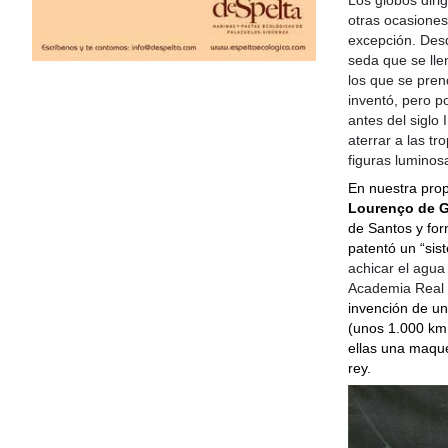
otras ocasiones
excepción. Des
seda que se lle
los que se pre
inventó, pero po
antes del siglo 
aterrar a las t
figuras luminos
En nuestra prop
Lourenço de 
de Santos y fo
patentó un “sis
achicar el agua
Academia Real 
invención de un
(unos 1.000 km,
ellas una maque
rey.