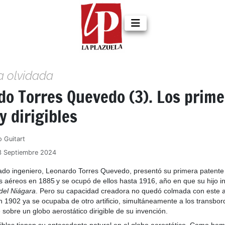
a olvidada
do Torres Quevedo (3). Los prime
y dirigibles
o Guitart
3 Septiembre 2024
ado ingeniero, Leonardo Torres Quevedo, presentó su primera patente 
s aéreos en 1885
y se ocupó de ellos hasta 1916, año en que su hijo i
del Niágara
. Pero su capacidad creadora no quedó colmada con este 
 1902 ya se ocupaba de otro artificio, simultáneamente a los transbor
 sobre un globo aerostático dirigible de su invención.
gibles tienen su antecedente natural en el globo aerostático. Como he