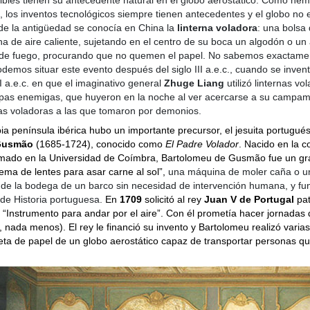
, los inventos tecnológicos siempre tienen antecedentes y el globo no 
de la antigüedad se conocía en China la
linterna voladora
: una bolsa
na de aire caliente, sujetando en el centro de su boca un algodón o un 
nde fuego, procurando que no quemen el papel. No sabemos exactame
demos situar este evento después del siglo III a.e.c., cuando se invent
II a.e.c. en que el imaginativo general
Zhuge Liang
utilizó linternas vo
ropas enemigas, que huyeron en la noche al ver acercarse a su campa
as voladoras a las que tomaron por demonios.
ia península ibérica hubo un importante precursor, el jesuita portugué
Gusmão
(1685-1724), conocido como
El Padre Volador
. Nacido en la c
rmado en la Universidad de Coímbra, Bartolomeu de Gusmão fue un gr
tema de lentes para asar carne al sol”,
una máquina de moler caña o 
 de la bodega de un barco sin necesidad de intervención humana, y fu
de Historia portuguesa.
En
1709
solicitó al rey
Juan V de Portugal
pat
 “Instrumento para andar por el aire”. Con él prometía hacer jornadas
 nada menos). El rey le financió su invento y Bartolomeu realizó varia
ta de papel de un globo aerostático capaz de transportar personas qu