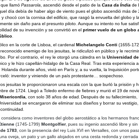
l que llamó
Passarola
, ascendió desde el patio de la
Casa da Índia
de 
Aquel día debía de haber algo de viento pues el globo ascendió más de
y chocó con la cornisa del edificio, que rasgó la envuelta del globo y la
mente sin daño para el presunto piloto.
Aunque su intento no fue satisf
ilidad de su invención y se convirtió en el
primer vuelo de un globo 
úblico
.
ólico en la corte de Lisboa, el cardenal
Michelangelo Conti
(1655-1724
 reconocido enemigo de los jesuitas, le ridiculizó en público y le recrimi
obo. Por el contrario, el rey le otorgó una cátedra en la
Universidad d
o y le hizo capellán-hidalgo de la Casa Real. Tras esta experiencia a
Holanda durante años, vivió en París y, a su vuelta, la Inquisición por
celó: inventor y viniendo de un país protestante… sospechoso.
 jesuitas le proporcionaron una escala con la que burló la prisión y
mbre de 1724. Llegó a Toledo enfermo de fiebres y murió el 19 de novi
 Misericordia
, con solo 38 años de edad.
Después de su fallecimiento, l
niversidad se encargaron de eliminar sus diseños y borrar su vestigio,
 continuidad.
 considera como inventores del globo aerostático a los hermanos fra
Étienne
(1745-1799)
Montgolfier
,
pues su ingenio ascendió libre y sin
 de 1783
, con la presencia del rey Luis XVI en Versalles, con unos pas
una oveja, un pato y un gallo alojados en una cesta redonda y cerrad