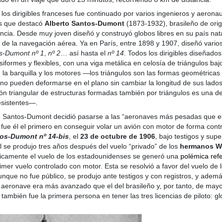
 los dirigibles franceses fue continuado por varios ingenieros y aerona
os que destacó
Alberto Santos-Dumont
(1873-1932), brasileño de orig
ncia. Desde muy joven diseñó y construyó globos libres en su país nat
e de la navegación aérea. Ya en París, entre 1898 y 1907, diseñó varios 
s-Dumont nº 1
,
nº 2
… así hasta el
nº 14
. Todos los dirigibles diseñado
iformes y flexibles, con una viga metálica en celosía de triángulos bajo
 la barquilla y los motores ―los triángulos son las formas geométricas
 no pueden deformarse en el plano sin cambiar la longitud de sus lados,
ón triangular de estructuras formadas también por triángulos es una de
esistentes―.
 Santos-Dumont decidió pasarse a las “aeronaves más pesadas que el 
y fue él el primero en conseguir volar un avión con motor de forma cont
os-Dumont nº 14-bis
, el
23 de octubre de 1906
, bajo testigos y supe
al se produjo tres años después del vuelo “privado” de los
hermanos Wr
licamente el vuelo de los estadounidenses se generó una
polémica refe
rimer vuelo controlado con motor. Esta se resolvió a favor del vuelo de
unque no fue público, se produjo ante testigos y con registros, y adem
 aeronave era más avanzado que el del brasileño y, por tanto, de mayor
mbién fue la primera persona en tener las tres licencias de piloto: glo