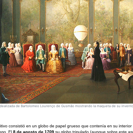
dealizada de Bartolomeo Lourenço de Gusmão mostrando la maqueta de su invento 
nitivo consistió en un globo de papel grueso que contenía en su interio
ego. El
8 de agosto de 1709
su globo tripulado (aunque sobre este as