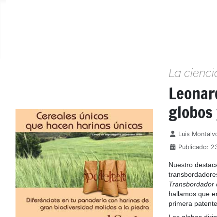
La cienci
Leonar
globos 
Detalles
Luis Montalv
Publicado: 2
Nuestro destac
transbordadore
Transbordador 
hallamos que en
primera patente
Los globos diri