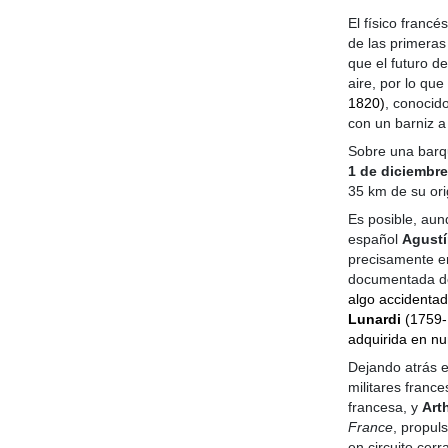
El físico francé
de las primera
que el futuro d
aire, por lo qu
1820)
, conoci
con un barniz 
Sobre una barqu
1 de diciembre
35 km de su ori
Es posible, aun
español
Agustí
precisamente en
documentada de
algo accidenta
Lunardi
(1759-
adquirida en n
Dejando atrás es
militares franc
francesa, y
Art
France
, propul
en circuito cer