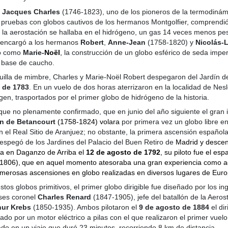
s
Jacques Charles
(1746-1823), uno de los pioneros de la termodinám
s pruebas con globos cautivos de los hermanos Montgolfier, comprendi
e la aerostación se hallaba en el hidrógeno, un gas 14 veces menos pe
e encargó a los hermanos
Robert
,
Anne-Jean
(1758-1820) y
Nicolás-
do como
Marie-
Noël
,
la construcción de un globo esférico de seda impe
a base de caucho.
illa de mimbre, Charles y Marie-Noël Robert despegaron del Jardín de 
 de 1783
. En un vuelo de dos horas aterrizaron en la localidad de Nesl
gen, trasportados por el primer globo de hidrógeno de la historia.
que no plenamente confirmado, que en junio del año siguiente el gran 
n de Betancourt
(1758-1824) volara
por primera vez un globo libre e
 el Real Sitio de Aranjuez; no obstante, la primera ascensión españo
spegó de los Jardines del Palacio del Buen Retiro de
Madrid y descen
da en Daganzo de Arriba el
12 de agosto de 1792
, su piloto fue el es
1806),
que en aquel momento atesoraba una gran experiencia como a
umerosas ascensiones en globo realizadas en diversos lugares de Euro
tos globos primitivos, el primer globo dirigible fue diseñado por los in
eses coronel
Charles Renard
(1847-1905), jefe del batallón de la Aerost
hur Krebs
(1850-1935). Ambos pilotaron el
9 de agosto de 1884
el dir
sado por un motor eléctrico a pilas con el que realizaron el primer vuelo 
rado en un viaje que duró 23 minutos, recorriendo 8 km de distancia.