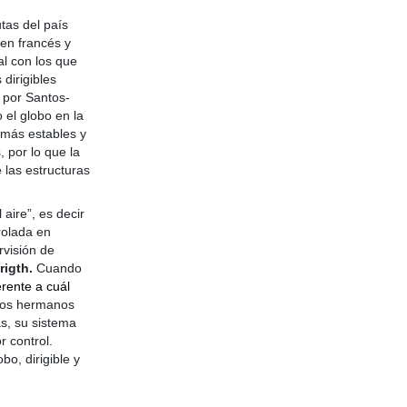
utas del país
en francés y
al
con los que
dirigibles
s por Santos-
 el globo en la
 más estables y
 por lo que la
 las estructuras
aire”, es decir
rolada en
rvisión de
igth.
Cuando
rente a cuál
 los hermanos
ás, su sistema
 control.
bo, dirigible y