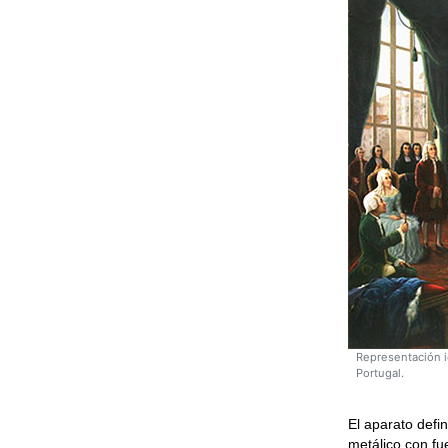
Representación i
Portugal.
El aparato defi
metálico con fu