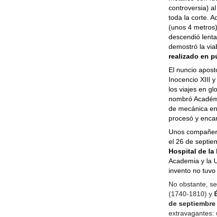
controversia)
a
toda la corte. 
(unos 4 metros) 
descendió lenta
demostró la viab
realizado en p
El nuncio apost
Inocencio XIII y
los viajes en gl
nombró Académic
de mecánica en 
procesó y encar
Unos compañeros
el 26 de septie
Hospital de la
Academia y la U
invento no tuvo
No obstante, se
(1740-1810) y
de septiembre
extravagantes: 