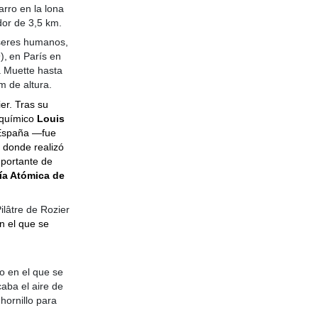
rro en la lona
dor de 3,5 km.
 seres humanos,
),
en París
en
a Muette hasta
m de altura.
er. Tras su
l químico
Louis
n España ―fue
, donde realizó
mportante de
ía Atómica de
ilâtre de Rozier
n el que se
o en el que se
aba el aire de
hornillo para