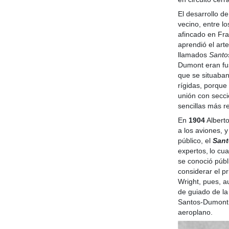
El desarrollo de
vecino, entre l
afincado en Fra
aprendió el art
llamados
Santo
Dumont eran fus
que se situaban
rígidas, porque
unión con secci
sencillas más r
En
1904
Alberto
a los aviones, 
público, el
Sant
expertos,
lo cu
se conoció púb
considerar el p
Wright, pues, a
de guiado de la
Santos-Dumont ta
aeroplano.