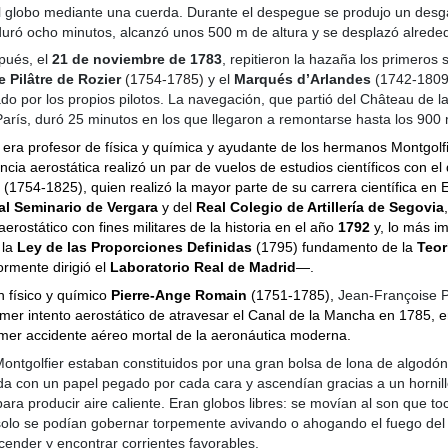
 globo mediante una cuerda. Durante el despegue se produjo un desga
 duró ocho minutos, alcanzó unos 500 m de altura y se desplazó alrede
pués, el
21 de noviembre de 1783
, repitieron la hazaña los primeros
 Pilâtre de Rozier
(1754-1785)
y el
Marqués d’Arlandes
(1742-1809
do por los propios pilotos. La navegación, que partió del Château de l
París, duró 25 minutos en los que llegaron a remontarse hasta los 900 
era profesor de física y química y ayudante de los hermanos Montgolfi
ncia aerostática realizó un par de vuelos de estudios científicos con e
(1754-1825), quien realizó la mayor parte de su carrera científica e
al Seminario de Vergara
y del
Real Colegio de Artillería de Segovia
aerostático con fines militares de la historia en el año
1792
y, lo más i
 la
Ley de las Proporciones Definidas
(1795) fundamento de la
Teor
ormente dirigió el
Laboratorio Real de Madrid
―.
n físico y químico
Pierre-Ange Romain
(1751-1785),
Jean-Françoise P
primer intento aerostático de atravesar el Canal de la Mancha en 1785, e
imer accidente aéreo mortal de la aeronáutica moderna.
ontgolfier estaban constituidos por una gran bolsa de lona de algodón
a con un papel pegado por cada cara y ascendían gracias a un hornill
ra producir aire caliente. Eran globos libres: se movían al son que toc
solo se podían gobernar torpemente avivando o ahogando el fuego del 
ender y encontrar corrientes favorables.