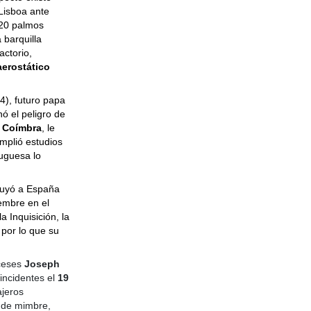
Lisboa ante
 20 palmos
 barquilla
actorio,
aerostático
), futuro papa
nó el peligro de
e Coímbra
, le
mplió estudios
tuguesa lo
 huyó a España
embre en el
a Inquisición, la
 por lo que su
nceses
Joseph
 incidentes el
19
ajeros
a de mimbre,