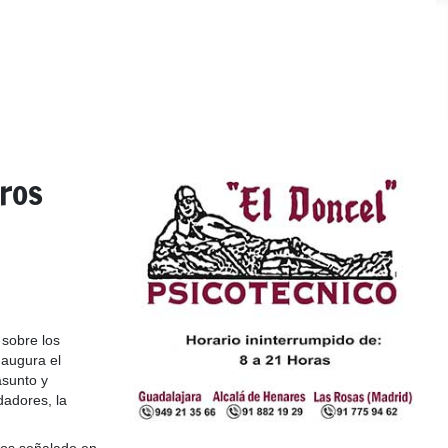
ros
sobre los
naugura el
asunto y
dadores, la
mos señalado en