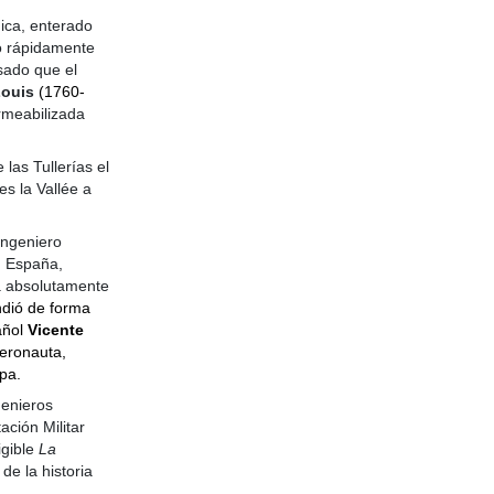
ica, enterado
ó rápidamente
sado que el
Louis
(1760-
rmeabilizada
las Tullerías el
es la Vallée a
ingeniero
n España,
la absolutamente
dió de forma
pañol
Vicente
eronauta,
pa.
genieros
ación Militar
igible
La
de la historia