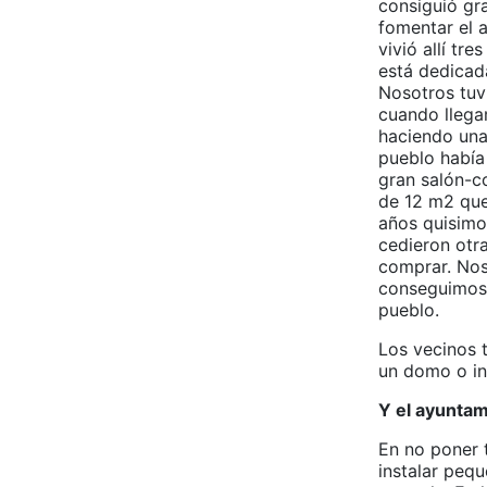
consiguió gr
fomentar el a
vivió allí tr
está dedicada
Nosotros tuvi
cuando llega
haciendo una
pueblo había 
gran salón-c
de 12 m2 que
años quisimo
cedieron otr
comprar. Nos
conseguimos 
pueblo.
Los vecinos 
un domo o in
Y el ayunta
En no poner t
instalar pequ