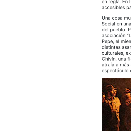
en regla. En 
accesibles pa
Una cosa muy
Social en un
del pueblo. P
asociación “
Pepe, el miem
distintas as
culturales, e
Chivín, una f
atraía a más
espectáculo 