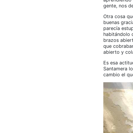
gente, nos de
Otra cosa qu
buenas graci
parecía estu
habitándolo 
brazos abiert
que cobraban
abierto y co
Es esa actitu
Santamera lo
cambio el qu