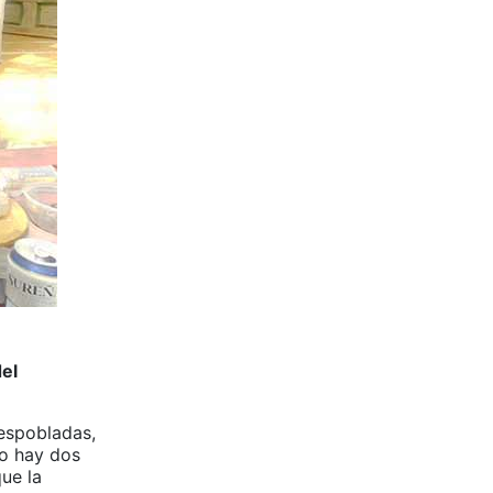
el
despobladas,
lo hay dos
ue la