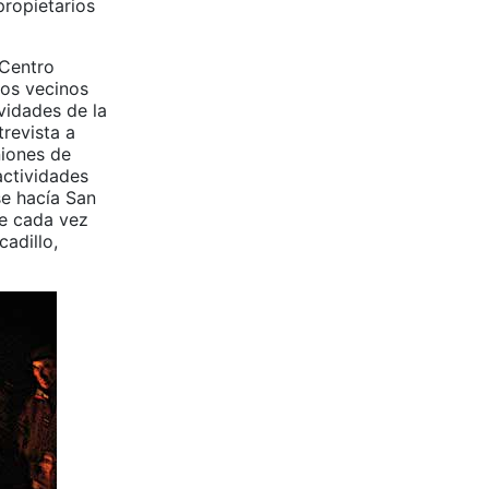
propietarios
 Centro
los vecinos
vidades de la
revista a
niones de
actividades
 se hacía San
ue cada vez
adillo,