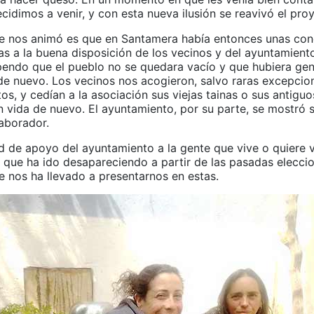
cidimos a venir, y con esta nueva ilusión se reavivó el pro
e nos animó es que en Santamera había entonces unas co
as a la buena disposición de los vecinos y del ayuntamiento
pendo que el pueblo no se quedara vacío y que hubiera gen
de nuevo. Los vecinos nos acogieron, salvo raras excepcion
os, y cedían a la asociación sus viejas tainas o sus antiguo
 vida de nuevo. El ayuntamiento, por su parte, se mostró 
laborador.
d de apoyo del ayuntamiento a la gente que vive o quiere v
 que ha ido desapareciendo a partir de las pasadas eleccio
e nos ha llevado a presentarnos en estas.