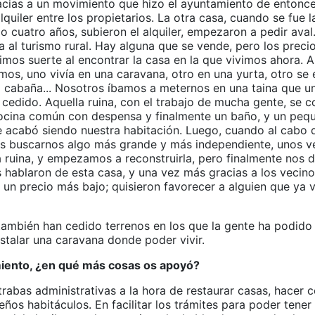
acias a un movimiento que hizo el ayuntamiento de entonc
lquiler entre los propietarios. La otra casa, cuando se fue 
es o cuatro años, subieron el alquiler, empezaron a pedir aval.
 al turismo rural. Hay alguna que se vende, pero los precio
mos suerte al encontrar la casa en la que vivimos ahora. Al
mos, uno vivía en una caravana, otro en una yurta, otro se
 cabaña... Nosotros íbamos a meternos en una taina que un
cedido. Aquella ruina, con el trabajo de mucha gente, se c
ocina común con despensa y finalmente un baño, y un pequ
 acabó siendo nuestra habitación. Luego, cuando al cabo 
s buscarnos algo más grande y más independiente, unos v
a ruina, y empezamos a reconstruirla, pero finalmente nos 
 hablaron de esta casa, y una vez más gracias a los vecin
un precio más bajo; quisieron favorecer a alguien que ya vi
también han cedido terrenos en los que la gente ha podido 
stalar una caravana donde poder vivir.
miento, ¿en qué más cosas os apoyó?
rabas administrativas a la hora de restaurar casas, hacer c
eños habitáculos. En facilitar los trámites para poder tener