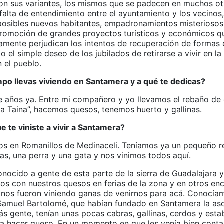
 con sus variantes, los mismos que se padecen en muchos ot
 falta de entendimiento entre el ayuntamiento y los vecinos,
posibles nuevos habitantes, empadronamientos misteriosos 
promoción de grandes proyectos turísticos y económicos q
tamente perjudican los intentos de recuperación de formas
 o el simple deseo de los jubilados de retirarse a vivir en la
 el pueblo.
po llevas viviendo en Santamera y a qué te dedicas?
 años ya. Entre mi compañero y yo llevamos el rebaño de 
La Taina”, hacemos quesos, tenemos huerto y gallinas.
 te viniste a vivir a Santamera?
os en Romanillos de Medinaceli. Teníamos ya un pequeño 
nas, una perra y una gata y nos vinimos todos aquí.
ocido a gente de esta parte de la sierra de Guadalajara y
os con nuestros quesos en ferias de la zona y en otros enc
nos fueron viniendo ganas de venirnos para acá. Conocía
Samuel Bartolomé, que habían fundado en Santamera la aso
ás gente, tenían unas pocas cabras, gallinas, cerdos y esta
a hacer queso. En un momento en que les venía bien cont