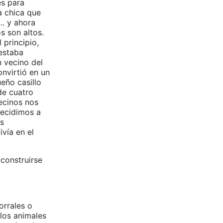
es para
la chica que
.. y ahora
s son altos.
 principio,
 estaba
 vecino del
onvirtió en un
eño casillo
de cuatro
ecinos nos
decidimos a
os
vía en el
construirse
orrales o
 los animales