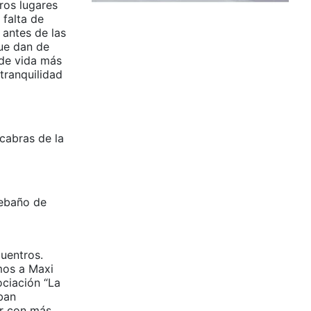
ros lugares
 falta de
antes de las
ue dan de
 de vida más
 tranquilidad
cabras de la
rebaño de
uentros.
mos a Maxi
ciación “La
ban
ar con más