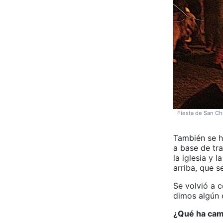
Fiesta de San Ch
También se h
a base de tra
la iglesia y 
arriba, que s
Se volvió a c
dimos algún 
¿Qué ha cam