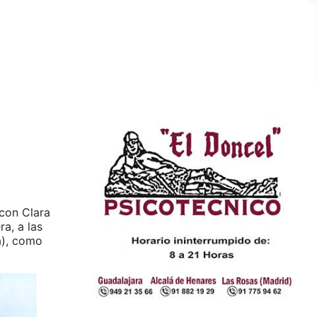
 con Clara
a, a las
a), como