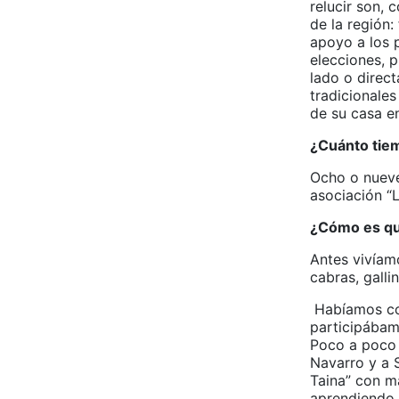
relucir son,
de la región:
apoyo a los 
elecciones, 
lado o direc
tradicionales
de su casa en
¿Cuánto tiem
Ocho o nueve
asociación “
¿Cómo es que
Antes vivíam
cabras, galli
Habíamos con
participábam
Poco a poco 
Navarro y a 
Taina” con m
aprendiendo 