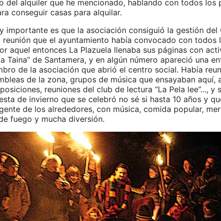
lo del alquiler que he mencionado, hablando con todos los 
ra conseguir casas para alquilar.
 importante es que la asociación consiguió la gestión del
a reunión que el ayuntamiento había convocado con todos 
or aquel entonces La Plazuela llenaba sus páginas con acti
La Taina” de Santamera, y en algún número apareció una ent
bro de la asociación que abrió el centro social. Había reu
ambleas de la zona, grupos de música que ensayaban aquí, 
xposiciones, reuniones del club de lectura “La Pela lee”..., y
iesta de invierno que se celebró no sé si hasta 10 años y q
 gente de los alrededores, con música, comida popular, merc
de fuego y mucha diversión.