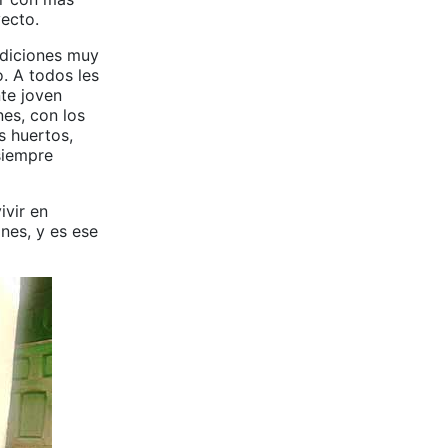
yecto.
ndiciones muy
. A todos les
te joven
es, con los
s huertos,
siempre
ivir en
nes, y es ese