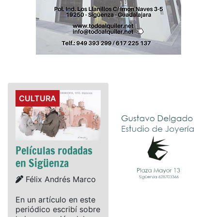
Details
CULTURA
Películas rodadas
en Sigüenza
Details
Félix Andrés Marco
En un artículo en este
periódico escribí sobre