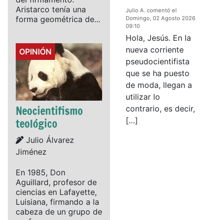
Aristarco tenía una
Julio A. comentó el
forma geométrica de...
Domingo, 02 Agosto 2026
09:10
Hola, Jesús. En la
nueva corriente
Details
OPINIÓN
pseudocientifista
que se ha puesto
de moda, llegan a
utilizar lo
Neocientifismo
contrario, es decir,
[…]
teológico
Details
Julio Álvarez
Jiménez
En 1985, Don
Aguillard, profesor de
ciencias en Lafayette,
Luisiana, firmando a la
cabeza de un grupo de