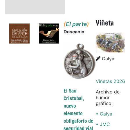
Viñeta
(
El parte
)
Dascanio
Details
Details
Galya
Viñetas 2026
El San
Archivo de
Cristobal,
humor
gráfico:
nuevo
elemento
• Galya
obligatorio de
• JMC
seguridad vial