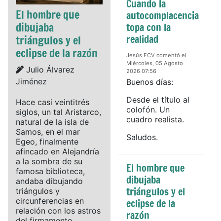
Cuando la
El hombre que
autocomplacencia
dibujaba
topa con la
realidad
triángulos y el
eclipse de la razón
Jesús FCV comentó el
Miércoles, 05 Agosto
Details
Julio Álvarez
2026 07:56
Jiménez
Buenos días:
Desde el título al
Hace casi veintitrés
colofón. Un
siglos, un tal Aristarco,
cuadro realista.
natural de la isla de
Samos, en el mar
Saludos.
Egeo, finalmente
afincado en Alejandría
a la sombra de su
El hombre que
famosa biblioteca,
dibujaba
andaba dibujando
triángulos y el
triángulos y
circunferencias en
eclipse de la
relación con los astros
razón
del firmamento.