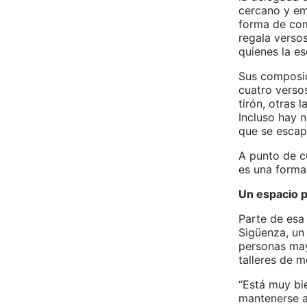
cercano y em
forma de com
regala verso
quienes la e
Sus composic
cuatro versos
tirón, otras 
Incluso hay n
que se escap
A punto de cu
es una forma
Un espacio pa
Parte de esa 
Sigüenza, un
personas may
talleres de m
“Está muy bie
mantenerse a