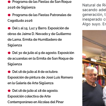
Programa de las Fiestas de San Roque
Natural de R
2026 de Sigüenza
sacando adela
generación, t
Programa de las Fiestas Patronales de
inesperado c
Cogolludo 2026
Algo suyo. E
Del 1 al 15. Luz y Barro. Exposición de
obras de Jaime D. Nevado y de Guillermo
de Lama. Ermita de Humilladero de
Sigüenza
Del 30 de julio al 9 de agosto. Exposición
de acuarelas en la Ermita de San Roque de
Sigüenza
Del 18 de julio al 8 de octubre.
Exposición de pintura de José Luis Romero
en la Galeria de Arte Sigüenza
Del 18 de julio al 18 de agosto.
Exposición colectiva de Arte
Contemporáneo en Alcolea del Pinar