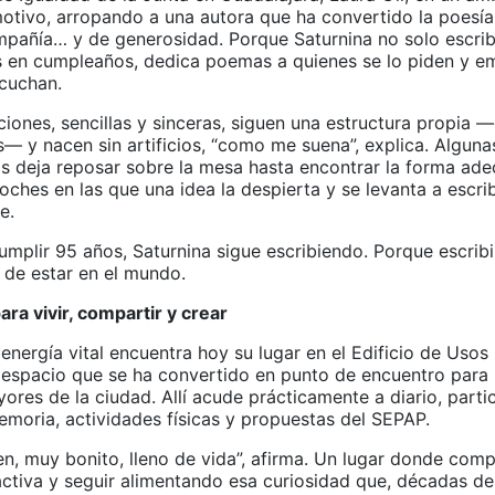
otivo, arropando a una autora que ha convertido la poesía
pañía… y de generosidad. Porque Saturnina no solo escribe
s en cumpleaños, dedica poemas a quienes se lo piden y e
scuchan.
iones, sencillas y sinceras, siguen una estructura propia 
— y nacen sin artificios, “como me suena”, explica. Alguna
las deja reposar sobre la mesa hasta encontrar la forma ad
oches en las que una idea la despierta y se levanta a escrib
e.
mplir 95 años, Saturnina sigue escribiendo. Porque escribir,
 de estar en el mundo.
ra vivir, compartir y crear
energía vital encuentra hoy su lugar en el Edificio de Usos
 espacio que se ha convertido en punto de encuentro par
ores de la ciudad. Allí acude prácticamente a diario, parti
emoria, actividades físicas y propuestas del SEPAP.
n, muy bonito, lleno de vida”, afirma. Un lugar donde compa
ctiva y seguir alimentando esa curiosidad que, décadas de