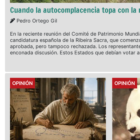
Cuando la autocomplacencia topa con la 
Details
Pedro Ortego Gil
En la reciente reunión del Comité de Patrimonio Mundia
candidatura española de la Ribeira Sacra, que comenz
aprobada, pero tampoco rechazada. Los representantes
enconada discusión. Estos Estados que debían votar ac
Details
Details
OPINIÓN
OPINIÓN