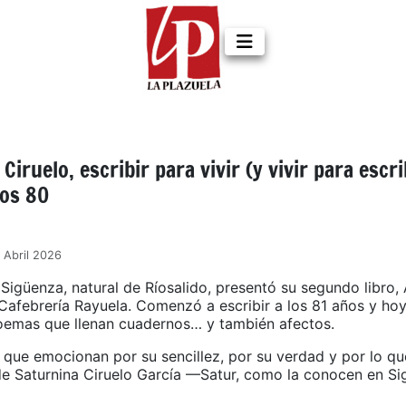
Ciruelo, escribir para vivir (y vivir para escri
los 80
7 Abril 2026
Sigüenza, natural de Ríosalido, presentó su segundo libro, 
a Cafebrería Rayuela. Comenzó a escribir a los 81 años y ho
oemas que llenan cuadernos… y también afectos.
 que emocionan por su sencillez, por su verdad y por lo qu
de Saturnina Ciruelo García —Satur, como la conocen en S