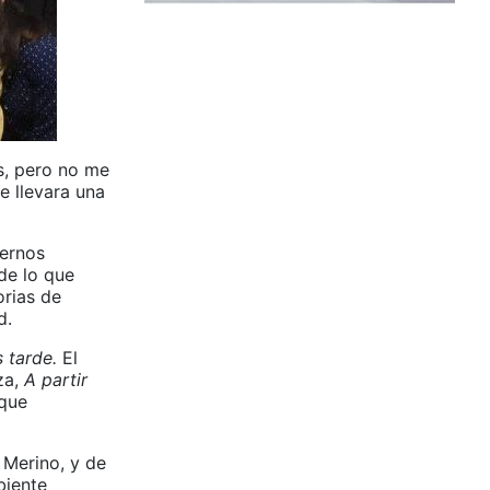
s, pero no me
e llevara una
dernos
de lo que
orias de
d.
 tarde.
El
za,
A partir
 que
 Merino, y de
biente