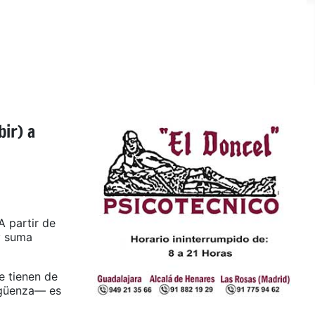
bir) a
A partir de
y suma
e tienen de
igüenza— es