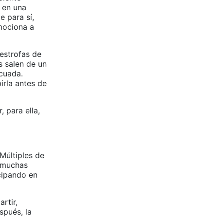
 en una
 para sí,
mociona a
—estrofas de
s salen de un
ecuada.
irla antes de
 para ella,
 Múltiples de
a muchas
cipando en
rtir,
spués, la