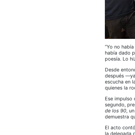
“Yo no había
había dado po
poesía. Lo hi
Desde entonce
después —ya 
escucha en la
quienes la ro
Ese impulso c
segundo, pre
de los 90
, u
demuestra qu
El acto contó
la delegada d