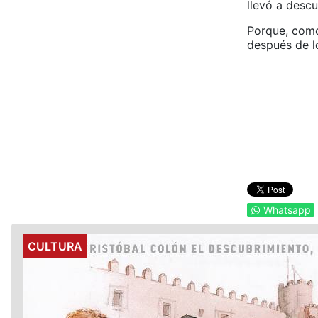
llevó a desc
Porque, como
después de l
Whatsapp
Details
CULTURA