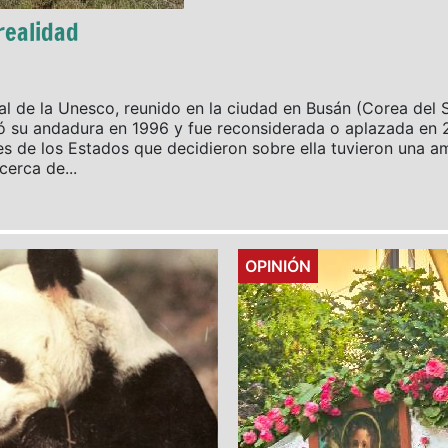
realidad
l de la Unesco, reunido en la ciudad en Busán (Corea del S
ó su andadura en 1996 y fue reconsiderada o aplazada en 2
 de los Estados que decidieron sobre ella tuvieron una am
erca de...
Details
OPINIÓN