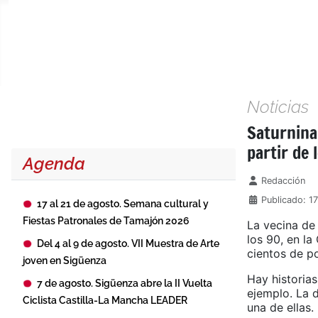
Noticias
Saturnina 
partir de 
Agenda
Detalles
Redacción
Publicado: 1
17 al 21 de agosto. Semana cultural y
Fiestas Patronales de Tamajón 2026
La vecina de 
los 90, en l
Del 4 al 9 de agosto. VII Muestra de Arte
cientos de p
joven en Sigüenza
Hay historias
7 de agosto. Sigüenza abre la II Vuelta
ejemplo. La 
Ciclista Castilla-La Mancha LEADER
una de ellas.