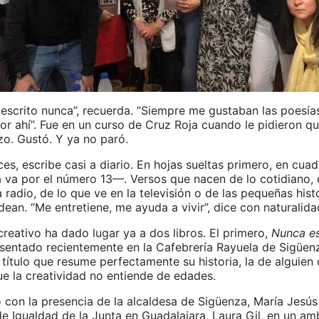
 escrito nunca”, recuerda. “Siempre me gustaban las poesía
r ahí”. Fue en un curso de Cruz Roja cuando le pidieron qu
zo. Gustó. Y ya no paró.
s, escribe casi a diario. En hojas sueltas primero, en cua
va por el número 13—. Versos que nacen de lo cotidiano, 
 radio, de lo que ve en la televisión o de las pequeñas hist
dean. “Me entretiene, me ayuda a vivir”, dice con naturalida
reativo ha dado lugar ya a dos libros. El primero,
Nunca es
sentado recientemente en la Cafebrería Rayuela de Sigüen
n título que resume perfectamente su historia, la de alguien
e la creatividad no entiende de edades.
 con la presencia de la alcaldesa de Sigüenza, María Jesús
e Igualdad de la Junta en Guadalajara, Laura Gil, en un am