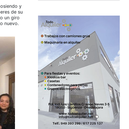
cosiendo y
jeres de su
io un giro
go nuevo.