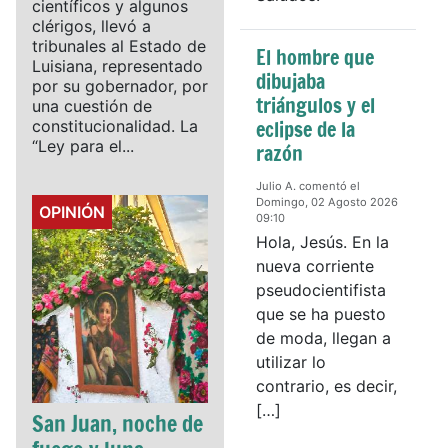
científicos y algunos
clérigos, llevó a
tribunales al Estado de
El hombre que
Luisiana, representado
dibujaba
por su gobernador, por
triángulos y el
una cuestión de
eclipse de la
constitucionalidad. La
“Ley para el...
razón
Julio A. comentó el
Domingo, 02 Agosto 2026
Details
OPINIÓN
09:10
Hola, Jesús. En la
nueva corriente
pseudocientifista
que se ha puesto
de moda, llegan a
utilizar lo
contrario, es decir,
[…]
San Juan, noche de