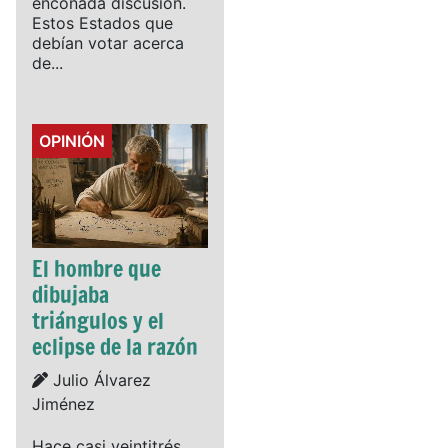
enconada discusión.
Estos Estados que
debían votar acerca
de...
Details
OPINIÓN
El hombre que
dibujaba
triángulos y el
eclipse de la razón
Details
Julio Álvarez
Jiménez
Hace casi veintitrés