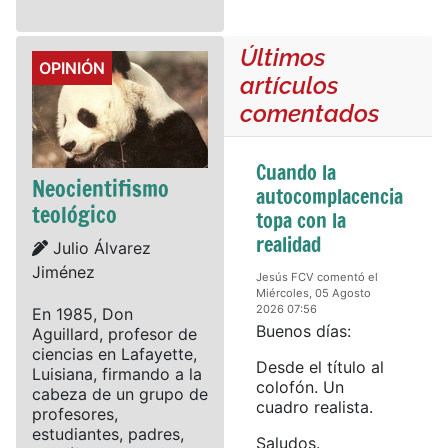
Últimos
Details
OPINIÓN
artículos
comentados
Cuando la
Neocientifismo
autocomplacencia
teológico
topa con la
realidad
Details
Julio Álvarez
Jiménez
Jesús FCV comentó el
Miércoles, 05 Agosto
2026 07:56
En 1985, Don
Buenos días:
Aguillard, profesor de
ciencias en Lafayette,
Desde el título al
Luisiana, firmando a la
colofón. Un
cabeza de un grupo de
cuadro realista.
profesores,
estudiantes, padres,
Saludos.