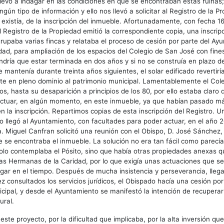
llevó a indagar en las condiciones en que se encontraban estas ruinas
gún tipo de información y ello nos llevó a solicitar al Registro de la P
e existía, de la inscripción del inmueble. Afortunadamente, con fecha 
l Registro de la Propiedad emitió la correspondiente copia, una inscrip
rupaba varias fincas y relataba el proceso de cesión por parte del Ay
idad, para ampliación de los espacios del Colegio de San José con fine
ndría que estar terminada en dos años y si no se construía en plazo d
 mantenía durante treinta años siguientes, el solar edificado revertirí
e en pleno dominio al patrimonio municipal. Lamentablemente el Col
s, hasta su desaparición a principios de los 80, por ello estaba claro 
ctuar, en algún momento, en este inmueble, ya que habían pasado m
 la inscripción. Repartimos copias de esta inscripción del Registro. Un
 llegó al Ayuntamiento, con facultades para poder actuar, en el año 
. Miguel Canfran solicitó una reunión con el Obispo, D. José Sánchez, 
e se encontraba el inmueble. La solución no era tan fácil como parecía
solo contemplaba el Pósito, sino que había otras propiedades anexas q
las Hermanas de la Caridad, por lo que exigía unas actuaciones que se
rgar en el tiempo. Después de mucha insistencia y perseverancia, lleg
z consultados los servicios jurídicos, el Obispado hacía una cesión por
cipal, y desde el Ayuntamiento se manifestó la intención de recuperar 
ural.
ste proyecto, por la dificultad que implicaba, por la alta inversión qu