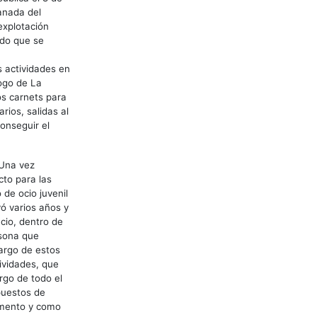
anada del
explotación
rdo que se
s actividades en
logo de La
os carnets para
rios, salidas al
conseguir el
 Una vez
cto para las
 de ocio juvenil
vó varios años y
cio, dentro de
rsona que
largo de estos
ividades, que
rgo de todo el
puestos de
momento y como