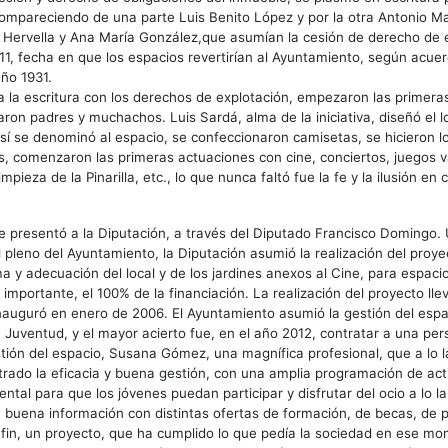
compareciendo de una parte Luis Benito López y por la otra Antonio M
 Hervella y Ana María González,que asumían la cesión de derecho de 
11, fecha en que los espacios revertirían al Ayuntamiento, según acue
año 1931.
 la escritura con los derechos de explotación, empezaron las primera
paron padres y muchachos. Luis Sardá, alma de la iniciativa, diseñó el 
í se denominó al espacio, se confeccionaron camisetas, se hicieron l
es, comenzaron las primeras actuaciones con cine, conciertos, juegos va
mpieza de la Pinarilla, etc., lo que nunca faltó fue la fe y la ilusión en 
 se presentó a la Diputación, a través del Diputado Francisco Domingo.
 pleno del Ayuntamiento, la Diputación asumió la realización del proye
a y adecuación del local y de los jardines anexos al Cine, para espacio
 importante, el 100% de la financiación. La realización del proyecto lle
nauguró en enero de 2006. El Ayuntamiento asumió la gestión del espa
e Juventud, y el mayor acierto fue, en el año 2012, contratar a una pe
tión del espacio, Susana Gómez, una magnífica profesional, que a lo 
ado la eficacia y buena gestión, con una amplia programación de act
ntal para que los jóvenes puedan participar y disfrutar del ocio a lo la
 buena información con distintas ofertas de formación, de becas, de 
n fin, un proyecto, que ha cumplido lo que pedía la sociedad en ese 