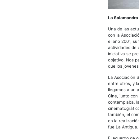
La Salamandra
Una de las actu
con la Asociaci
el año 2001, su
actividades de o
iniciativa se p
objetivo. Nos p
que los jóvenes
La Asociación S
entre otros, y 
llegamos a un a
Cine, junto con 
contemplaba, l
cinematográfico
también, el com
en la realizaci
fue La Antigua.
El acuerdo de c