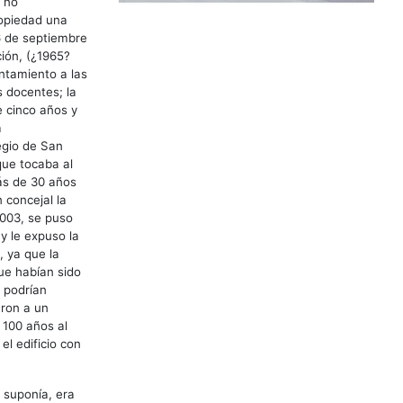
; no
ropiedad una
16 de septiembre
ción, (¿1965?
untamiento a las
s docentes; la
e cinco años y
a
egio de San
que tocaba al
ás de 30 años
 concejal la
2003, se puso
y le expuso la
, ya que la
ue habían sido
 podrían
aron a un
 100 años al
el edificio con
e suponía, era