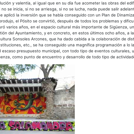
ución y valentía, al igual que en su día fue acometer las obras del edif
 no se inicia, si no se arriesga, si no se lucha, nada puede salir adela
 aplicó la inversión que se había conseguido con un Plan de Dinamizac
produjo, el Pósito se convirtió, después de todos los problemas y dificu
ró varios años, en el espacio cultural más importante de Sigüenza, un
stión del Ayuntamiento, y en concreto, en estos últimos ocho años, a la
Cultura Sonsoles Arcones, que ha dado cabida a la colaboración de dist
nstituciones, etc., se ha conseguido una magnífica programación a lo l
l escaso presupuesto municipal, con todo tipo de eventos culturales, 
enza, como punto de encuentro y desarrollo de todo tipo de actividad