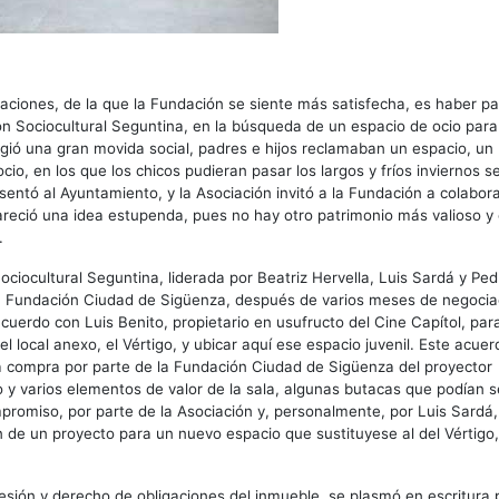
aciones, de la que la Fundación se siente más satisfecha, es haber par
ón Sociocultural Seguntina, en la búsqueda de un espacio de ocio para
rgió una gran movida social, padres e hijos reclamaban un espacio, un 
cio, en los que los chicos pudieran pasar los largos y fríos inviernos s
resentó al Ayuntamiento, y la Asociación invitó a la Fundación a colabor
areció una idea estupenda, pues no hay otro patrimonio más valioso y
.
ociocultural Seguntina, liderada por Beatriz Hervella, Luis Sardá y Ped
la Fundación Ciudad de Sigüenza, después de varios meses de negocia
cuerdo con Luis Benito, propietario en usufructo del Cine Capítol, para
el local anexo, el Vértigo, y ubicar aquí ese espacio juvenil. Este acuer
a compra por parte de la Fundación Ciudad de Sigüenza del proyector
 y varios elementos de valor de la sala, algunas butacas que podían se
promiso, por parte de la Asociación y, personalmente, por Luis Sardá,
ón de un proyecto para un nuevo espacio que sustituyese al del Vértigo
esión y derecho de obligaciones del inmueble, se plasmó en escritura p