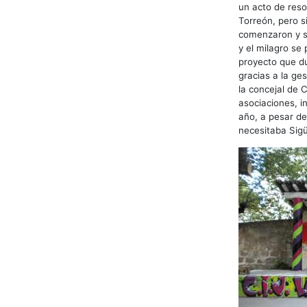
un acto de resol
Torreón, pero si
comenzaron y se
y el milagro se 
proyecto que du
gracias a la ge
la concejal de 
asociaciones, i
año, a pesar de
necesitaba Sigü