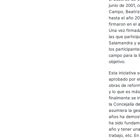
junio de 2001, 
Campo, Beatriz
hasta el año 20
firmaron en el 
Una vez firmada
las que partici
Salamandra y as
los participant
campo para la li
objetivo.
Esta iniciativa
aprobado por el
obras de reform
y lo que es más
finalmente se i
la Concejalía d
asumiera la ges
años ha demostr
ha sido fundame
año y tener una
trabajo, etc. E