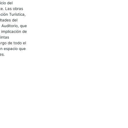
icio del
nte. Las obras
ión Turística,
ltades del
 Auditorio, que
 implicación de
intas
argo de todo el
un espacio que
es.