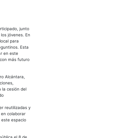
ticipado, junto
 los jóvenes. En
local para
eguntinos. Esta
ar en este
 con más futuro
ro Alcántara,
ciones,
 la cesión del
do
r reutilizadas y
 en colaborar
, este espacio
ública el 8 de