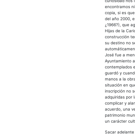
curiosidad nos 
encontramos nin
copia, si es qu
del año 2000, e
¿1966?), que ag
Hijas de la Car
construcción te
su destino no se
automáticament
José fue a meno
Ayuntamiento a
contemplados en
guardó y cuando
manos a la obra
situación en qu
inscripción no 
adquiridas por 
complicar y ala
acuerdo, una ve
patrimonio muni
un carácter cult
Sacar adelante e