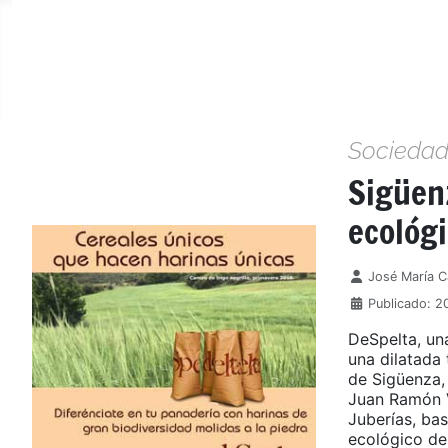
Socieda
Sigüen
ecológ
Detalles
José María 
Publicado: 2
DeSpelta, un
una dilatada
de Sigüenza,
Juan Ramón V
Juberías, bas
ecológico de