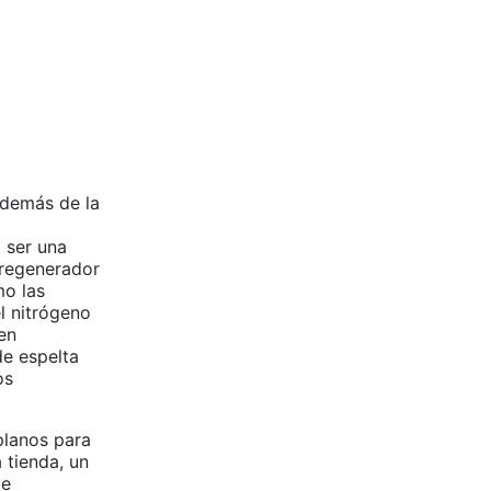
además de la
l ser una
 regenerador
mo las
l nitrógeno
en
e espelta
os
planos para
 tienda, un
de