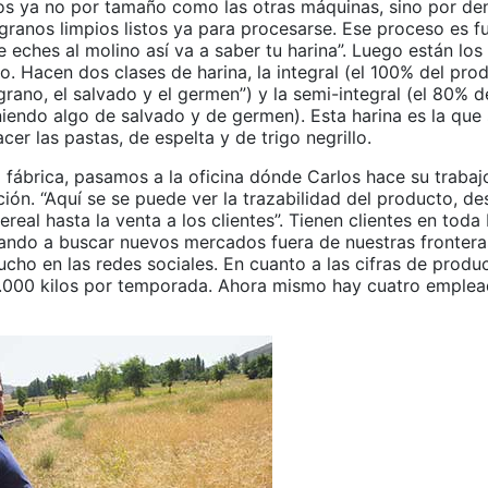
os ya no por tamaño como las otras máquinas, sino por de
granos limpios listos ya para procesarse. Ese proceso es 
 eches al molino así va a saber tu harina”. Luego están los
o. Hacen dos clases de harina, la integral (el 100% del prod
grano, el salvado y el germen”) y la semi-integral (el 80% 
niendo algo de salvado y de germen). Esta harina es la que
cer las pastas, de espelta y de trigo negrillo.
la fábrica, pasamos a la oficina dónde Carlos hace su trabaj
ión. “Aquí se se puede ver la trazabilidad del producto, de
ereal hasta la venta a los clientes”. Tienen clientes en tod
ndo a buscar nuevos mercados fuera de nuestras fronteras
cho en las redes sociales. En cuanto a las cifras de produ
.000 kilos por temporada. Ahora mismo hay cuatro emplead