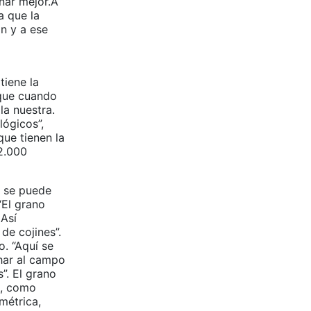
nar mejor.A
a que la
ón y a ese
a
tiene la
 que cuando
la nuestra.
lógicos”,
que tienen la
2.000
, se puede
“El grano
 Así
 de cojines”.
o. “Aquí se
char al campo
”. El grano
o, como
métrica,