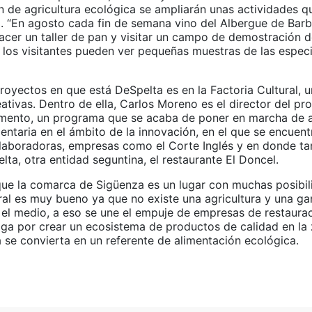
n de agricultura ecológica se ampliarán unas actividades q
o. “En agosto cada fin de semana vino del Albergue de Bar
acer un taller de pan y visitar un campo de demostración d
los visitantes pueden ver pequeñas muestras de las espec
royectos en que está DeSpelta es en la Factoria Cultural, u
ativas. Dentro de ella, Carlos Moreno es el director del p
ento, un programa que se acaba de poner en marcha de a
mentaria en el ámbito de la innovación, en el que se encue
laboradoras, empresas como el Corte Inglés y en donde ta
lta, otra entidad seguntina, el restaurante El Doncel.
que la comarca de Sigüenza es un lugar con muchas posibili
ral es muy bueno ya que no existe una agricultura y una ga
 el medio, a eso se une el empuje de empresas de restaura
oga por crear un ecosistema de productos de calidad en la
 se convierta en un referente de alimentación ecológica.