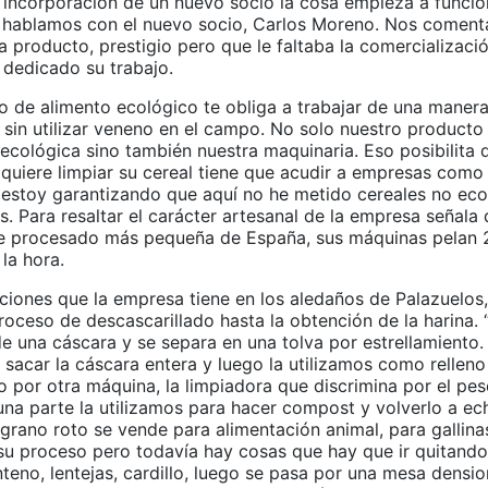
a incorporación de un nuevo socio la cosa empieza a funcio
 hablamos con el nuevo socio, Carlos Moreno. Nos coment
 producto, prestigio pero que le faltaba la comercializaci
 dedicado su trabajo.
do de alimento ecológico te obliga a trabajar de una maner
sin utilizar veneno en el campo. No solo nuestro producto 
 ecológica sino también nuestra maquinaria. Eso posibilita
 quiere limpiar su cereal tiene que acudir a empresas como 
 estoy garantizando que aquí no he metido cereales no eco
s. Para resaltar el carácter artesanal de la empresa señala 
de procesado más pequeña de España, sus máquinas pelan 
la hora.
aciones que la empresa tiene en los aledaños de Palazuelos
roceso de descascarillado hasta la obtención de la harina. 
e una cáscara y se separa en una tolva por estrellamiento.
sacar la cáscara entera y luego la utilizamos como relleno
 por otra máquina, la limpiadora que discrimina por el pes
 una parte la utilizamos para hacer compost y volverlo a e
grano roto se vende para alimentación animal, para gallinas
 su proceso pero todavía hay cosas que hay que ir quitand
teno, lentejas, cardillo, luego se pasa por una mesa densio