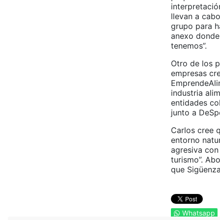
interpretació
llevan a cab
grupo para h
anexo donde 
tenemos”.
Otro de los p
empresas cre
EmprendeAlim
industria ali
entidades co
junto a DeSpe
Carlos cree 
entorno natu
agresiva con
turismo”. Ab
que Sigüenza
Whatsapp