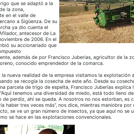
trigo que se adaptó a la
de la zona,
e en el valle de
cercano a Sigüenza. De su
rcha ya dio cuenta el
Afilador, antecesor de La
 noviembre de 2006. En el
bió su accionariado que
compuesto
ente, además de por Francisco Juberias, agricultor de la z
oreno, conocido emprendedor de la comarca.
la nueva realidad de la empresa visitamos la explotación a
uando se recogía la cosecha de este año. Desde su cosech
a parcela de trigo de espelta, Francisco Juberías explica 
“Aquí tenemos una diversidad de miedo, está todo lleno de
o de perdiz, ahí se queda. A nosotros no nos estorban, es 
ría haber tres veces más”, nos dice, mientras maniobra por
to, se ve un gran número de insectos, ya que aquí no se ut
omo se hace en las explotaciones convencionales.