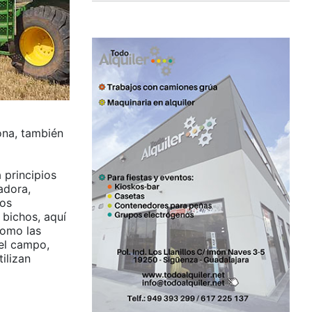
ona, también
 principios
adora,
los
 bichos, aquí
como las
 el campo,
ilizan