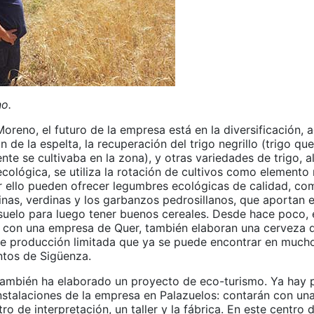
o.
oreno, el futuro de la empresa está en la diversificación, 
n de la espelta, la recuperación del trigo negrillo (trigo que
nte se cultivaba en la zona), y otras variedades de trigo, a
ecológica, se utiliza la rotación de cultivos como elemento
or ello pueden ofrecer legumbres ecológicas de calidad, co
inas, verdinas y los garbanzos pedrosillanos, que aportan e
 suelo para luego tener buenos cereales. Desde hace poco, 
 con una empresa de Quer, también elaboran una cerveza d
, de producción limitada que ya se puede encontrar en much
ntos de Sigüenza.
ambién ha elaborado un proyecto de eco-turismo. Ya hay 
nstalaciones de la empresa en Palazuelos: contarán con una
o de interpretación, un taller y la fábrica. En este centro 