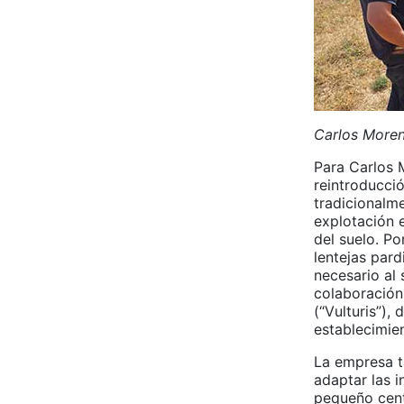
Carlos Moren
Para Carlos M
reintroducció
tradicionalme
explotación 
del suelo. P
lentejas pard
necesario al
colaboración
(“Vulturis”)
establecimie
La empresa t
adaptar las i
pequeño centr