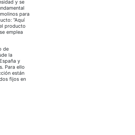
nsidad y se
fundamental
 molinos para
ucto: “Aquí
del producto
 se emplea
o de
sde la
a España y
. Para ello
cción están
os fijos en