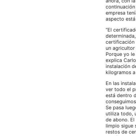
ahora, con l
continuación
empresa tenía
aspecto está
“El certifica
determinada, 
certificación
un agricultor
Porque yo le
explica Carlo
instalación 
kilogramos a 
En las instal
ver todo el p
está dentro d
conseguimos 
Se pasa luego
utiliza todo,
de abono. El 
limpio sigue
restos de cen