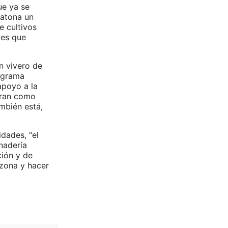
ue ya se
batona un
e cultivos
ies que
n vivero de
rograma
poyo a la
ntran como
mbién está,
dades, “el
nadería
ción y de
 zona y hacer