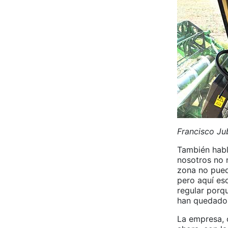
Francisco Jub
También habla
nosotros no 
zona no pued
pero aquí es
regular porq
han quedado
La empresa, 