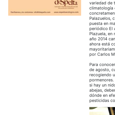
variedad de 
climatología 
concretament
Palazuelos, 
puesta en ma
periódico El 
Plazuela, en
año 2014 cam
ahora está 
mayoritariam
por Carlos M
Para conocer 
de agosto, c
recogiendo un
pormenores. 
si hay un nid
abejas, debe
dónde en efec
pesticidas c