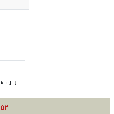
decir,[…]
dor