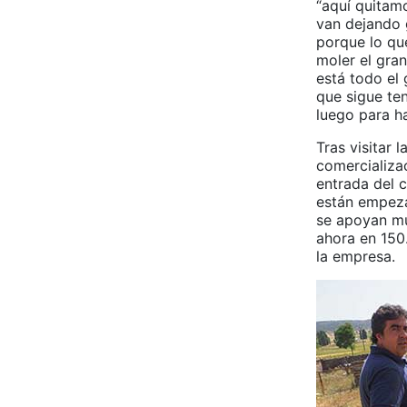
“aquí quitam
van dejando 
porque lo que
moler el gran
está todo el 
que sigue te
luego para ha
Tras visitar 
comercializac
entrada del c
están empeza
se apoyan mu
ahora en 150
la empresa.