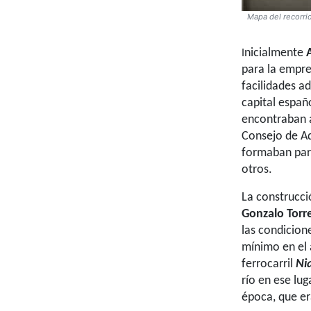
Mapa del recorri
nicialmente
I
para la empre
facilidades a
capital españ
encontraban 
Consejo de Ad
formaban part
otros.
La construcc
Gonzalo Torr
las condicion
mínimo en el 
ferrocarril
Ni
río en ese lug
época, que er