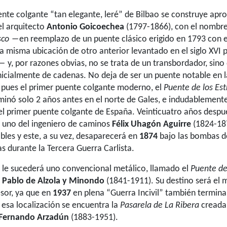
nte colgante “tan elegante, leré” de Bilbao se construye a
 el arquitecto
Antonio Goicoechea
(1797-1866), con el nombr
sco
―en reemplazo de un puente clásico erigido en 1793 con 
a misma ubicación de otro anterior levantado en el siglo XVI p
―
y, por razones obvias, no se trata de un transbordador, sino
inicialmente de cadenas. No deja de ser un puente notable en l
, pues el primer puente colgante moderno, el
Puente de los Est
rminó solo 2 años antes en el norte de Gales, e indudablemente
el primer puente colgante de España. Veinticuatro años despu
r uno del ingeniero de caminos
Félix Uhagón Aguirre
(1824-187
bles y este, a su vez, desaparecerá en
1874
bajo las bombas de
as durante la Tercera Guerra Carlista.
 le sucederá uno convencional metálico, llamado el
Puente de
e
Pablo de Alzola y Minondo
(1841-1911). Su destino será el 
sor, ya que en
1937
en plena “Guerra Incivil” también termina
 esa localización se encuentra la
Pasarela de La Ribera
creada
Fernando Arzadún
(1883-1951).