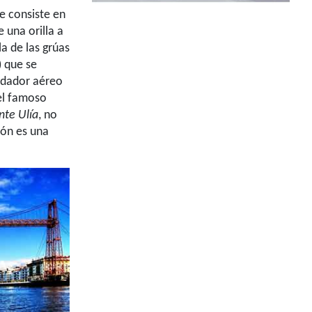
ue consiste en
 una orilla a
a de las grúas
 que se
rdador aéreo
el famoso
nte Ulía
, no
tón es una