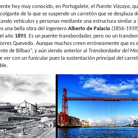
uente hoy muy conocido, en Portugalete, el
Puente Vizcaya
, q
 colgante de la que se suspende un carretón que se desplaza de
tando vehículos y personas mediante una estructura similar a l
es una bella obra del ingeniero
Alberto de Palacio
(1856-1939)
 el año
1893
. Es un puente-transbordador, pero no un transbo
Torres Quevedo. Aunque muchos creen erróneamente que es 
nte de Bilbao”, y aún siendo anterior al
Transbordador del Mo
e ver con un funicular pues la sustentación principal del carre
ble.