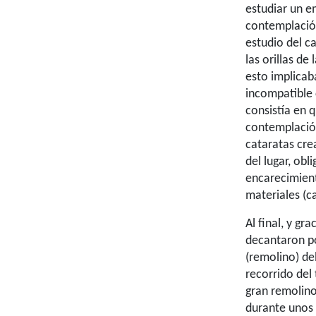
estudiar un e
contemplación
estudio del c
las orillas de
esto implicab
incompatible 
consistía en 
contemplación
cataratas cr
del lugar, obl
encarecimiento
materiales (c
Al final, y gr
decantaron p
(remolino) del
recorrido del
gran remolino
durante unos