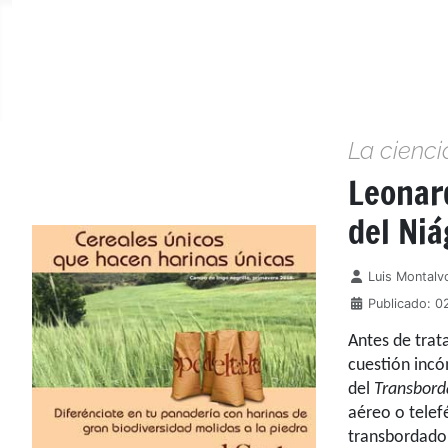
La cienci
Leonar
del Ni
Detalles
Luis Montalv
Publicado: 0
Antes de trat
cuestión incó
del
Transbord
aéreo o telef
transbordado