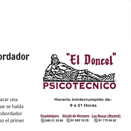
ordador
larar una
ue se habla
nsbordador
ao
el primer