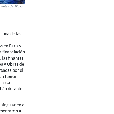
Puentes de Bilbao
a una de las
 en París y
a financiación
 las finanzas
os y Obras de
readas por el
ión fueron
.
Esta
tián durante
singular en el
comenzaron a