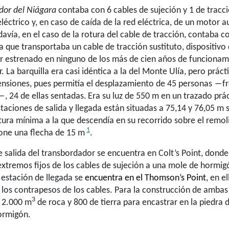
dor del Niágara
contaba con 6 cables de sujeción y 1 de tracc
éctrico y, en caso de caída de la red eléctrica, de un motor au
davía, en el caso de la rotura del cable de tracción, contaba c
 que transportaba un cable de tracción sustituto, dispositivo
r estrenado en ninguno de los más de cien años de funcionam
. La barquilla era casi idéntica a la del Monte Ulía, pero prác
nsiones, pues permitía el desplazamiento de 45
personas ―fre
―, 24 de ellas sentadas.
Era su luz de 550 m en un trazado pr
taciones de salida y llegada están situadas a 75,14 y 76,05 m 
tura mínima a la que descendía en su recorrido sobre el remol
1
one una flecha de 15 m
.
e salida del transbordador se encuentra en Colt’s Point, donde
extremos fijos de los cables de sujeción a una mole de hormi
 estación de llegada se
encuentra en el Thomson’s Point
, en e
 los contrapesos de los cables. Para la construcción de ambas
3
r 2.000 m
de roca y 800 de tierra para encastrar en la piedra
ormigón.