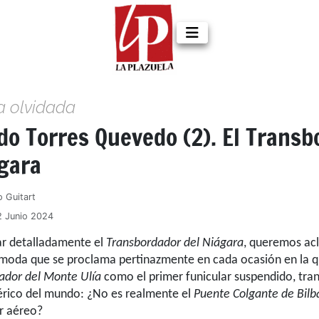
a olvidada
do Torres Quevedo (2). El Transb
ágara
o Guitart
2 Junio 2024
ar detalladamente el
Transbordador del Niágara
, queremos ac
moda que se proclama pertinazmente en cada ocasión en la q
ador del Monte Ulía
como el primer funicular suspendido, tra
érico del mundo: ¿No es realmente el
Puente Colgante de Bilb
r aéreo?