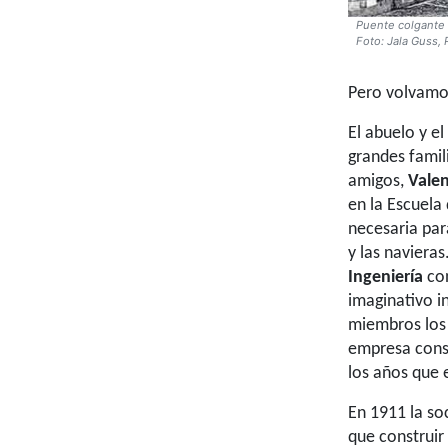
Puente colgante 
Foto: Jala Guss, 
Pero volvamo
El abuelo y e
grandes famil
amigos,
Vale
en la Escuela
necesaria para
y las naviera
Ingeniería
con
imaginativo i
miembros los
empresa cons
los años que 
En 1911 la so
que construir