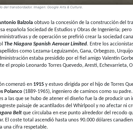
do del transbordador. Imagen: Google Arts & Culture.
Antonio Balzola
obtuvo la concesión de la construcción del t
sa española Sociedad de Estudios y Obras de Ingeniería; pero
dministrativas y de operación se prefirió crear la sociedad can
ol
The Niagara Spanish Aerocar Limited
. Entre los accionista
apellidos como Lezama-Leguizamón, Gana, Orbegozo, Urquijo,
ministración estaba presidido por el fiel amigo Valentín Gorbe
e el propio Leonardo Torres Quevedo, Aresti, Echevarrieta, 
ión comenzó en
1915
y estuvo dirigida por el hijo de Torres Q
es Polanco
(1889-1965), ingeniero de caminos como su padre.
es a las que se hubo de atener el diseño fue la de producir un
agreste paisaje de acantilados del Whirlpool y no afectar ni cr
agara Belt
que circulaba en ese punto alrededor del recodo qu
ar.
El coste total ascendió hasta unos 90.000 dólares canadien
a una cifra respetable.