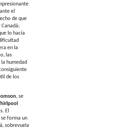
impresionante
ante el
 hecho de que
 y Canadá;
que lo hacía
ificultad
era en la
o, las
e la humedad
 consiguiente
il de los
homson
, se
hirlpool
s. El
e se forma un
á, sobrevuela