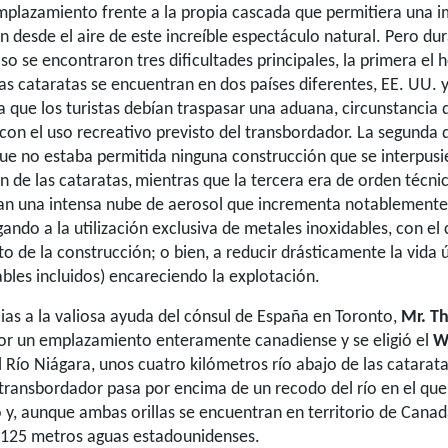
mplazamiento frente a la propia cascada que permitiera una 
 desde el aire de este increíble espectáculo natural. Pero dur
aso se encontraron tres dificultades principales, la primera el
 las cataratas se encuentran en dos países diferentes, EE. UU.
a que los turistas debían traspasar una aduana, circunstancia 
con el uso recreativo previsto del transbordador. La segunda d
que no estaba permitida ninguna construcción que se interpusi
 de las cataratas,
mientras que la tercera era de orden técnic
ean una intensa nube de aerosol que incrementa notablement
igando a la utilización exclusiva de metales inoxidables, con el
 de la construcción; o bien, a reducir drásticamente la vida út
ables incluidos) encareciendo la explotación.
acias a la valiosa ayuda del cónsul de España en Toronto,
Mr. T
or un emplazamiento enteramente canadiense y se eligió el
W
 Río Niágara, unos cuatro kilómetros río abajo de las catarata
 transbordador pasa por encima de un recodo del río en el qu
 y, aunque ambas orillas se encuentran en territorio de Canad
 125 metros aguas estadounidenses.