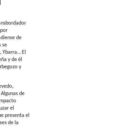
ransbordador
 por
adiense de
s se
 Ybarra… El
ña y de él
Orbegozo y
uevedo,
 Algunas de
 impacto
uzar el
e presenta el
ses de la