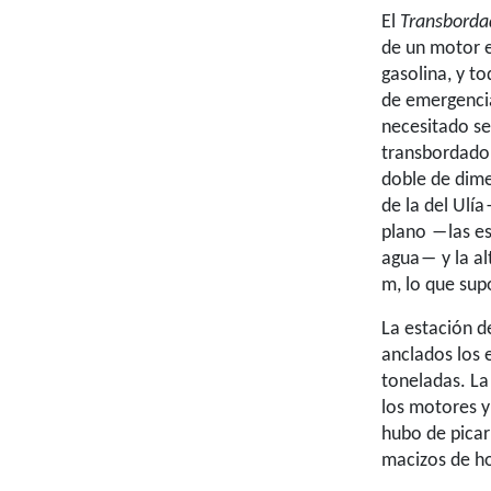
El
Transborda
de un motor el
gasolina, y to
de emergencia
necesitado se
transbordador
doble de dime
de la del Ulía
plano ―las es
agua― y la al
m, lo que sup
La estación d
anclados los 
toneladas. La
los motores y
hubo de pica
macizos de h