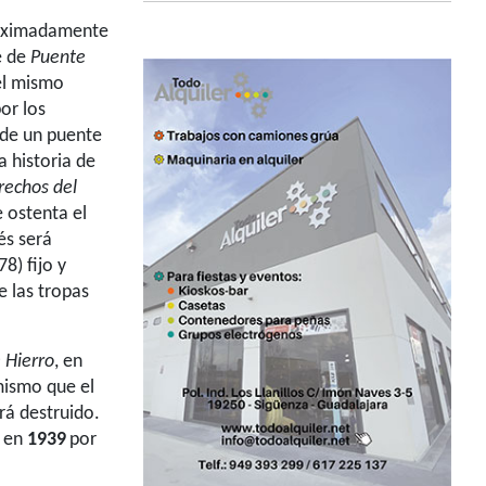
proximadamente
e de
Puente
el mismo
or los
 de un puente
a historia de
rechos del
 ostenta el
és será
8) fijo y
 las tropas
 Hierro
, en
mismo que el
rá destruido.
 en
1939
por