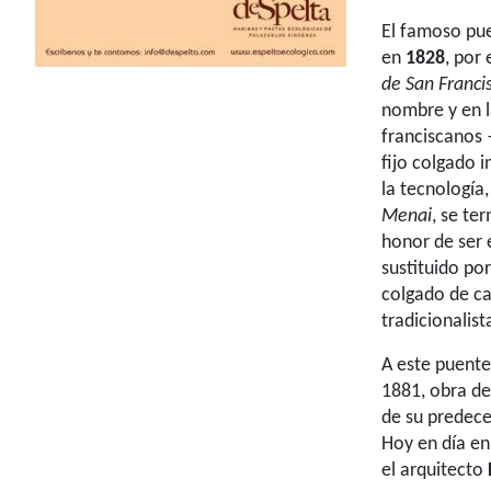
El famoso pue
en
1828
, por
de San Franci
nombre y en l
franciscanos
fijo colgado 
la tecnología
Menai
, se te
honor de ser 
sustituido po
colgado de ca
tradicionalist
A este puente
1881, obra d
de su predece
Hoy en día en
el arquitecto