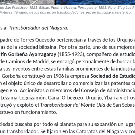
de San Francisco, 1828, Bilbao. Puente Vizcaya, Portugalete, 1893. Foto: Blog Los 
Pinterest Ninguno de los dos es un transbordador aéreo, un funicular o teleférico.
s al
Transbordador del Niágara
.
l padre de Torres Quevedo pertenecían a través de los Urquijo 
ias de la sociedad bilbaína. Por otra parte, uno de sus mejores
ntín Gorbeña Ayarragaray
(1855-1923), compañero de estudios
 de Caminos de Madrid, se encargó personalmente de buscar l
 sus inventos entre estas familias prominentes de la industria,
s. Gorbeña constituyó en 1906 la empresa
Sociedad de Estudi
 el objeto único de desarrollar o comercializar las patentes c
ngeniero. Accionistas o miembros del Consejo de Administrac
 Lezama-Leguizamón, Gana, Orbegozo, Urquijo, Ybarra y otros
truyó y explotó el
Transbordador del Monte Ulía
de San Sebas
estuvo en funcionamiento.
ciedad buscaba por todo el planeta para su expansión un lugar 
 un transbordador. Se fijaron en las Cataratas del Niágara y 