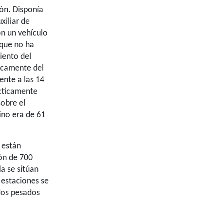
ión. Disponía
xiliar de
on un vehículo
 que no ha
iento del
ticamente del
nte a las 14
ácticamente
sobre el
ino era de 61
 están
gón de 700
lla se sitúan
 estaciones se
 dos pesados