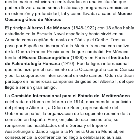
medio marino estuvieran centralizadas en una institución que
pudiera llevar a cabo series históricas y programas ambiciosos
en extensión y profundidad, tal y como llevaba a cabo el
Museo
Oceanográfico de Mónaco
.
El príncipe
Alberto I de Mónaco
(1848-1922) con 18 años había
estudiado en la Escuela Naval española y hasta sirvió en su
Armada como capitán de navío en Cádiz y el Caribe. Tras su
paso por España se incorporó a la Marina francesa con motivo
de la Guerra Franco-Prusiana en la que combatió. En Mónaco
fundó el
Museo Oceanográfico
(1889) y en París el
Instituto
de Paleontología Humana
(1910). Fue la figura internacional
que más hizo por el nacimiento de la Oceanografía como Ciencia
y por la cooperación internacional en este campo. Odón de Buen
participó en numerosas campañas dirigidas por Alberto I, del que
llegó a ser un gran amigo.
La
Comisión Internacional para el Estado del Mediterráneo
celebrada en Roma en febrero de 1914, encomendó, a petición
del príncipe Alberto I, a Odón de Buen, representante del
Gobierno español, la organización de la siguiente reunión de la
comisión en España. Pero, en julio de ese mismo año, se
rompieron las hostilidades entre Serbia y el Imperio
Austrohúngaro dando lugar a la Primera Guerra Mundial, en
consecuencia la conferencia no llegó a celebrarse; aun así,