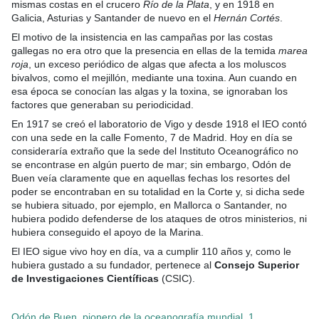
mismas costas en el crucero
Río de la Plata
, y en 1918 en
Galicia, Asturias y Santander de nuevo en el
Hernán Cortés
.
El motivo de la insistencia en las campañas por las costas
gallegas no era otro que la presencia en ellas de la temida
marea
roja
, un exceso periódico de algas que afecta a los moluscos
bivalvos, como el mejillón, mediante una toxina. Aun cuando en
esa época se conocían las algas y la toxina, se ignoraban los
factores que generaban su periodicidad.
En 1917 se creó el laboratorio de Vigo y desde 1918 el IEO contó
con una sede en la calle Fomento, 7 de Madrid. Hoy en día se
consideraría extraño que la sede del Instituto Oceanográfico no
se encontrase en algún puerto de mar; sin embargo, Odón de
Buen veía claramente que en aquellas fechas los resortes del
poder se encontraban en su totalidad en la Corte y, si dicha sede
se hubiera situado, por ejemplo, en Mallorca o Santander, no
hubiera podido defenderse de los ataques de otros ministerios, ni
hubiera conseguido el apoyo de la Marina.
El IEO sigue vivo hoy en día, va a cumplir 110 años y, como le
hubiera gustado a su fundador, pertenece al
Consejo Superior
de Investigaciones Científicas
(CSIC).
Odón de Buen, pionero de la oceanografía mundial, 1