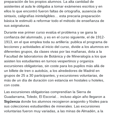
preparación de los propios alumnos. La alta cantidad de
asistentes al aula le obligaba a tomar exámenes escritos y en
ellos lo que encontró fueron faltas de ortografía, ausencia de
sintaxis, caligrafías ininteligibles… esta precaria preparación
básica le estimuló a reformar todo el método de enseñanza de
sus asignaturas.
Durante ese primer curso evalúa el problema y se gana la
confianza del alumnado, y es en el curso siguiente, el de 1912-
1913, en el que emplea toda su artillería: publica el programa de
lecciones y actividades al inicio del curso, divide a los alumnos en
diferentes grupos, da clases vivas por las mañanas, dota a la
Facultad de laboratorios de Botánica y de Mineralogía a los que
asisten los estudiantes en turnos vespertinos y organiza
excursiones obligatorias, sin coste para los pupilos más allá de
un billete de tren o autobús, a los alrededores de Madrid en
grupos de 25 a 30 participantes, y excursiones voluntarias, de
más de un día de duración con estancia en hostales u hoteles,
con coste.
Las excursiones obligatorias comprendían la Sierra de
Guadarrama, Toledo, El Escorial… incluso algún año llegaron a
Sigüenza
donde los alumnos recogieron aragonito y fósiles para
sus colecciones estudiantiles de minerales. Las excursiones
voluntarias fueron muy variadas, a las minas de Almadén, a la