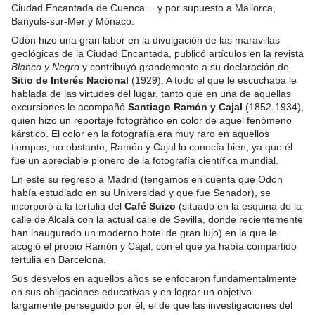
Ciudad Encantada de Cuenca… y por supuesto a Mallorca,
Banyuls-sur-Mer y Mónaco.
Odón hizo una gran labor en la divulgación de las maravillas
geológicas de la Ciudad Encantada, publicó artículos en la revista
Blanco y Negro
y contribuyó grandemente a su declaración de
Sitio de Interés Nacional
(1929). A todo el que le escuchaba le
hablada de las virtudes del lugar, tanto que en una de aquellas
excursiones le acompañó
Santiago Ramón y Cajal
(1852-1934),
quien hizo un reportaje fotográfico en color de aquel fenómeno
kárstico. El color en la fotografía era muy raro en aquellos
tiempos, no obstante, Ramón y Cajal lo conocía bien, ya que él
fue un apreciable pionero de la fotografía científica mundial.
En este su regreso a Madrid (tengamos en cuenta que Odón
había estudiado en su Universidad y que fue Senador), se
incorporó a la tertulia del
Café Suizo
(situado en la esquina de la
calle de Alcalá con la actual calle de Sevilla, donde recientemente
han inaugurado un moderno hotel de gran lujo) en la que le
acogió el propio Ramón y Cajal, con el que ya había compartido
tertulia en Barcelona.
Sus desvelos en aquellos años se enfocaron fundamentalmente
en sus obligaciones educativas y en lograr un objetivo
largamente perseguido por él, el de que las investigaciones del