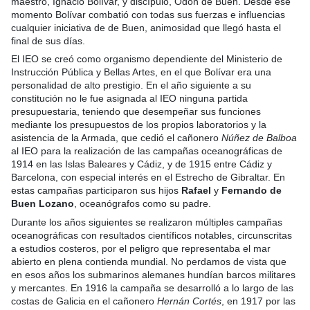
maestro, Ignacio Bolívar, y discípulo, Odón de Buen. Desde ese
momento Bolívar combatió con todas sus fuerzas e influencias
cualquier iniciativa de de Buen, animosidad que llegó hasta el
final de sus días.
El IEO se creó como organismo dependiente del Ministerio de
Instrucción Pública y Bellas Artes, en el que Bolívar era una
personalidad de alto prestigio. En el año siguiente a su
constitución no le fue asignada al IEO ninguna partida
presupuestaria, teniendo que desempeñar sus funciones
mediante los presupuestos de los propios laboratorios y la
asistencia de la Armada, que cedió el cañonero
Núñez de Balboa
al IEO para la realización de las campañas oceanográficas de
1914 en las Islas Baleares y Cádiz, y de 1915 entre Cádiz y
Barcelona, con especial interés en el Estrecho de Gibraltar. En
estas campañas participaron sus hijos
Rafael
y
Fernando de
Buen Lozano
, oceanógrafos como su padre.
Durante los años siguientes se realizaron múltiples campañas
oceanográficas con resultados científicos notables, circunscritas
a estudios costeros, por el peligro que representaba el mar
abierto en plena contienda mundial. No perdamos de vista que
en esos años los submarinos alemanes hundían barcos militares
y mercantes. En 1916 la campaña se desarrolló a lo largo de las
costas de Galicia en el cañonero
Hernán Cortés
, en 1917 por las