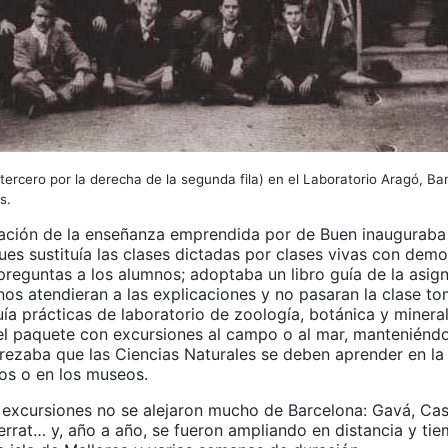
ercero por la derecha de la segunda fila) en el Laboratorio Aragó, Ba
s.
ación de la enseñanza emprendida por de Buen inauguraba
ues sustituía las clases dictadas por clases vivas con dem
preguntas a los alumnos; adoptaba un libro guía de la asign
nos atendieran a las explicaciones y no pasaran la clase t
uía prácticas de laboratorio de zoología, botánica y mineral
l paquete con excursiones al campo o al mar, manteniéndos
 rezaba que las Ciencias Naturales se deben aprender en la
ros o en los museos.
 excursiones no se alejaron mucho de Barcelona: Gavá, Cast
errat… y, año a año, se fueron ampliando en distancia y ti