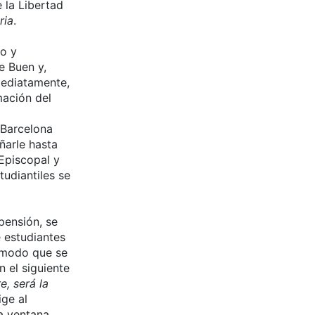
e la Libertad
ria
.
co y
e Buen y,
nmediatamente,
mación del
 Barcelona
ñarle hasta
Episcopal y
tudiantiles se
pensión, se
 estudiantes
e modo que se
 el siguiente
, será la
ige al
a ventana.