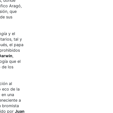
s, donde
fico Aragó,
sión, que
 de sus
ogía
y el
arios, tal y
ués, el papa
 prohibidos
Darwin
,
ogía que el
 de los
ción al
 eco de la
e en una
eneciente a
n bromista
gido por
Juan