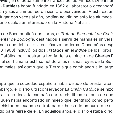
-Mer
, en el departamento francés de los Pirineos Orientale
e-Duthiers
había fundado en 1882 el laboratorio oceanográ
ón y sus alumnos fueron siempre bienvenidos. A esta excur
 lugar dos veces al año, podían acudir, no solo los alumnos
sino cualquier interesado en la Historia Natural.
 de Buen publicó dos libros, el
Tratado Elemental de Geol
ental de Zoología
, destinados a servir de manuales universit
ndía que debía ser la enseñanza moderna. Cinco años desp
0-1903) incluyó los dos
Tratados
en el
Índice
de los libros
a Católica por mostrar la teoría de la evolución de
Charles 
 el ser humano está sometido a las mismas leyes de la Biol
animales, así como que la Tierra sigue cambiando a lo largo
mpo que la sociedad española había dejado de prestar aten
mbargo, el diario ultraconservador
La Unión Católica
se hizo
ras recrudecía la campaña contra él: difunde el bulo de qu
 Buen había encontrado un hueso que identificó como pert
ehistórico, cuando se trataba del hueso de un burro que u
o para reírse de él. En aquellos años, el diario estaba diri