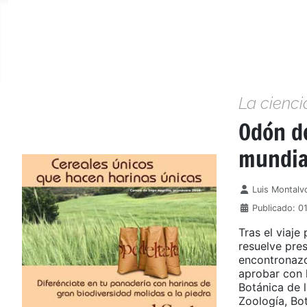
La cienci
Odón de
mundia
Detalles
Luis Montalv
Publicado: 0
Tras el viaje
resuelve pres
encontronazo 
aprobar con l
Botánica de 
Zoología, Bot