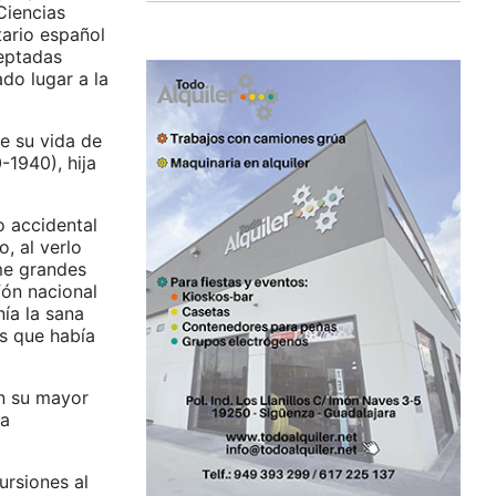
Ciencias
tario español
ceptadas
do lugar a la
de su vida de
-1940), hija
o accidental
, al verlo
me grandes
fón nacional
ía la sana
s que había
en su mayor
na
ursiones al