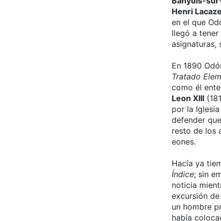
Banyuls-sur
Henri Lacaz
en el que Od
llegó a tener
asignaturas, 
En 1890 Odón
Tratado Elem
como él ente
Leon XIII
(181
por la Iglesi
defender que
resto de los 
eones.
Hacía ya tie
Índice
; sin e
noticia mient
excursión de
un hombre pr
había colocad