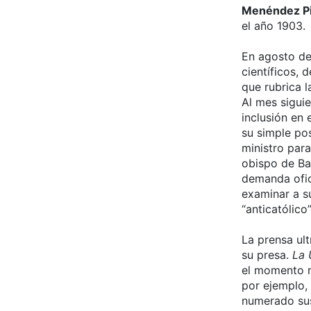
Menéndez P
el año 1903.
En agosto de 
científicos, 
que rubrica l
Al mes sigui
inclusión en 
su simple po
ministro para
obispo de Ba
demanda ofic
examinar a s
“anticatólico”
La prensa ul
su presa.
La 
el momento m
por ejemplo,
numerado sus