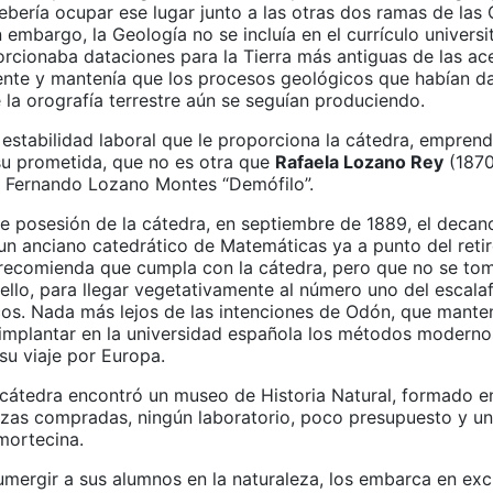
bería ocupar ese lugar junto a las otras dos ramas de las 
n embargo, la Geología no se incluía en el currículo universi
rcionaba dataciones para la Tierra más antiguas de las a
ente y mantenía que los procesos geológicos que habían da
 la orografía terrestre aún se seguían produciendo.
 estabilidad laboral que le proporciona la cátedra, empren
u prometida, que no es otra que
Rafaela Lozano Rey
(1870
 Fernando Lozano Montes “Demófilo”.
e posesión de la cátedra, en septiembre de 1889, el decan
un anciano catedrático de Matemáticas ya a punto del retiro
e recomienda que cumpla con la cátedra, pero que no se to
ello, para llegar vegetativamente al número uno del escala
cos. Nada más lejos de las intenciones de Odón, que manten
implantar en la universidad española los métodos moderno
su viaje por Europa.
la cátedra encontró un museo de Historia Natural, formado 
ezas compradas, ningún laboratorio, poco presupuesto y u
mortecina.
umergir a sus alumnos en la naturaleza, los embarca en exc