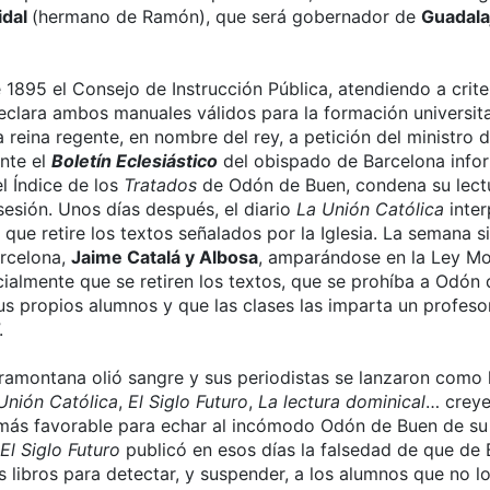
idal
(hermano de Ramón), que será gobernador de
Guadala
1895 el Consejo de Instrucción Pública, atendiendo a crite
declara ambos manuales válidos para la formación universita
a reina regente, en nombre del rey, a petición del ministro
ente el
Boletín Eclesiástico
del obispado de Barcelona infor
el Índice de los
Tratados
de Odón de Buen, condena su lectu
sesión. Unos días después, el diario
La Unión Católica
inter
 que retire los textos señalados por la Iglesia. La semana si
rcelona,
Jaime Catalá y Albosa
, amparándose en la Ley Mo
ialmente que se retiren los textos, que se prohíba a Odón
us propios alumnos y que las clases las imparta un profeso
.
tramontana olió sangre y sus periodistas se lanzaron como
Unión Católica
,
El Siglo Futuro
,
La lectura dominical
… creye
ás favorable para echar al incómodo Odón de Buen de su 
El Siglo Futuro
publicó en esos días la falsedad de que de
 libros para detectar, y suspender, a los alumnos que no l