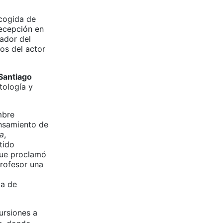
ecogida de
recepción en
iador del
os del actor
Santiago
tología y
mbre
ensamiento de
ca
,
tido
que proclamó
profesor una
ia de
ursiones a