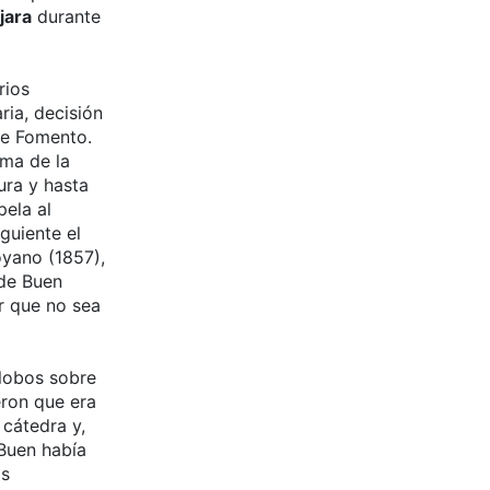
jara
durante
rios
ria, decisión
 de Fomento.
ma de la
ra y hasta
pela al
guiente el
yano (1857),
 de Buen
r que no sea
 lobos sobre
ron que era
cátedra y,
 Buen había
os