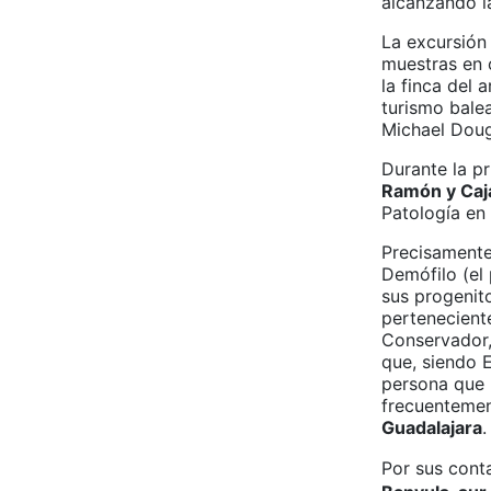
alcanzando l
La excursión 
muestras en 
la finca del
turismo bale
Michael Doug
Durante la p
Ramón y Caj
Patología en
Precisamente
Demófilo (el
sus progenito
pertenecient
Conservador,
que, siendo 
persona que 
frecuenteme
Guadalajara
.
Por sus cont