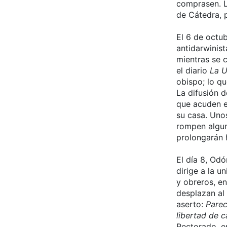
comprasen. La
de Cátedra, 
El 6 de octub
antidarwinis
mientras se c
el diario
La U
obispo; lo qu
La difusión d
que acuden e
su casa. Uno
rompen alguno
prolongarán 
El día 8, Odó
dirige a la 
y obreros, e
desplazan al
aserto:
Parec
libertad de c
Rectorado, e