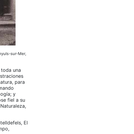
nyuls-sur-Mer,
 toda una
ostraciones
atura, para
omando
ogía; y
e fiel a su
 Naturaleza,
elldefels, El
empo,