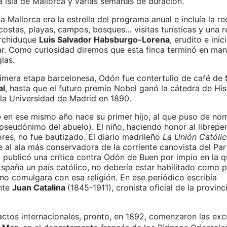
a isla de Mallorca y varias semanas de duración.
a Mallorca era la estrella del programa anual e incluía la r
costas, playas, campos, bosques… visitas turísticas y una 
 archiduque
Luis Salvador Habsburgo-Lorena
, erudito e inic
ar. Como curiosidad diremos que esta finca terminó en man
las.
rimera etapa barcelonesa, Odón fue contertulio de café de
al
, hasta que el futuro premio Nobel ganó la cátedra de His
 la Universidad de Madrid en 1890.
 en ese mismo año nace su primer hijo, al que puso de no
 pseudónimo del abuelo). El niño, haciendo honor al librep
res, no fue bautizado. El diario madrileño
La Unión Católi
e al ala más conservadora de la corriente canovista del Par
 publicó una crítica contra Odón de Buen por impío en la 
España un país católico, no debería estar habilitado como 
no comulgara con esa religión. En ese periódico escribía
nte
Juan Catalina
(1845-1911), cronista oficial de la provinc
actos internacionales, pronto, en 1892, comenzaron las exc