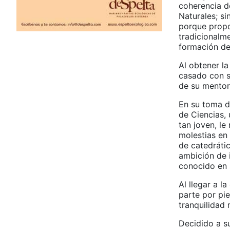
coherencia de
Naturales; si
porque propo
tradicionalm
formación de
Al obtener la
casado con s
de su mentor
En su toma d
de Ciencias, 
tan joven, l
molestias en 
de catedráti
ambición de 
conocido en 
Al llegar a 
parte por pi
tranquilidad 
Decidido a s