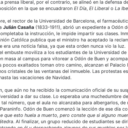
 prensa liberal, por el contrario, se alineó en la defensa d
posición en la que se encuadraron
El Día
,
El Liberal
o
La Ibe
re, el rector de la Universidad de Barcelona, el farmacéuti
ta
Julián Casaña
(1833-1911), abrió un expediente a Odón d
ompletaba la instrucción, le impide impartir sus clases. I
nión Católica
publica que el ministro ha aceptado la recla
e era una noticia falsa, ya que esta orden nunca vio la luz.
el embuste moviliza a los estudiantes de la Universidad de
n masa al campus para vitorear a Odón de Buen y acompa
s pocos exaltados toman otro camino, alcanzan el Palacio 
s cristales de las ventanas del inmueble. Las protestas es
hasta las vacaciones de Navidad.
n, que aún no ha recibido la comunicación oficial de su sus
universidad a dar su clase. Lo esperaba una muchedumbre de
n tal número, que el aula no alcanzaba para albergarlos, d
 Paraninfo. Odón de Buen comenzó la lección de ese día con
e que esto huela a muerto, pero conste que si alguno muere
átedra
. Al finalizar, un grupo reducido de estudiantes se dir
ntrando en él y despachando algunos de sus muebles por l