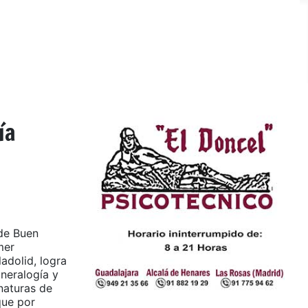
ía
de Buen
mer
adolid, logra
ineralogía y
naturas de
que por