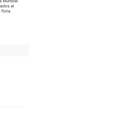
ra Mundial
ados al
flota.