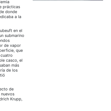
demia
e prácticas
, de donde
edicaba a la
ubeuft en el
 un submarino
endos
or de vapor
erficie, que
 cuatro
le casco, el
asaban más
ría de los
tió
yecto de
o nuevos
edrich Krupp,