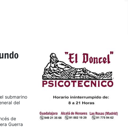
mundo
 el submarino
eneral del
ancés de
mera Guerra