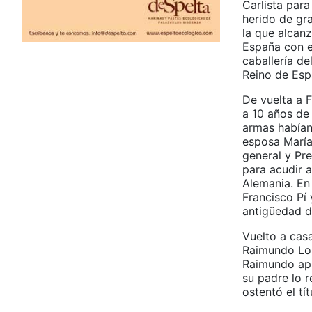
Carlista para
herido de gra
la que alcanz
España con e
caballería d
Reino de Esp
De vuelta a F
a 10 años de 
armas habían
esposa María
general y Pr
para acudir a
Alemania. En 
Francisco Pí 
antigüedad d
Vuelto a casa
Raimundo Lor
Raimundo apre
su padre lo 
ostentó el tí