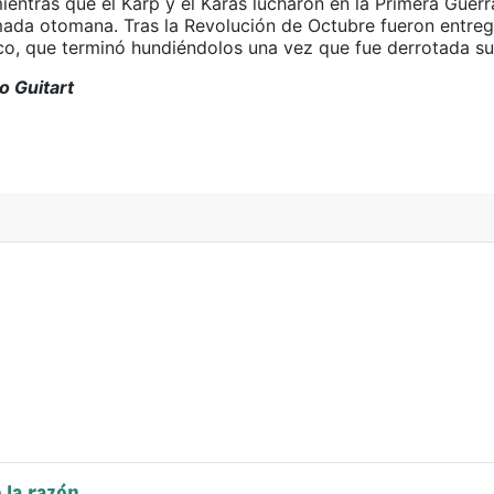
mientras que el Karp y el Karas lucharon en la Primera Guer
mada otomana. Tras la Revolución de Octubre fueron entreg
co, que terminó hundiéndolos una vez que fue derrotada su 
o Guitart
 la razón