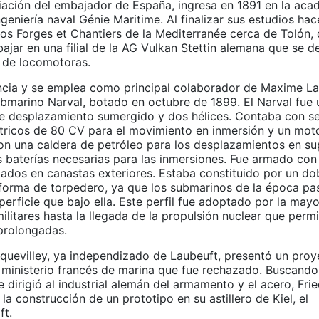
iación del embajador de España, ingresa en 1891 en la aca
ngeniería naval Génie Maritime. Al finalizar sus estudios hac
eros Forges et Chantiers de la Mediterranée cerca de Tolón
bajar en una filial de la AG Vulkan Stettin alemana que se d
 de locomotoras.
ncia y se emplea como principal colaborador de Maxime La
ubmarino Narval, botado en octubre de 1899. El Narval fue
 desplazamiento sumergido y dos hélices. Contaba con s
tricos de 80 CV para el movimiento en inmersión y un mot
n una caldera de petróleo para los desplazamientos en sup
s baterías necesarias para las inmersiones. Fue armado con
jados en canastas exteriores. Estaba constituido por un dob
 forma de torpedero, ya que los submarinos de la época p
erficie que bajo ella. Este perfil fue adoptado por la mayo
litares hasta la llegada de la propulsión nuclear que permi
prolongadas.
Equevilley, ya independizado de Laubeuft, presentó un pro
 ministerio francés de marina que fue rechazado. Buscand
e dirigió al industrial alemán del armamento y el acero, Fri
la construcción de un prototipo en su astillero de Kiel, el
ft.