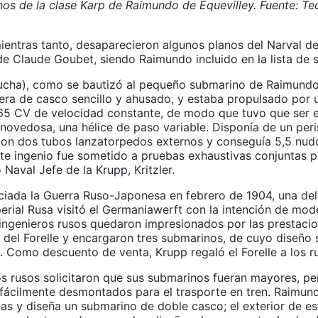
os de la clase Karp de Raimundo de Equevilley. Fuente: Te
mientras tanto, desaparecieron algunos planos del Narval d
 de Claude Goubet, siendo Raimundo incluido en la lista de
Trucha), como se bautizó al pequeño submarino de Raimundo
 era de casco sencillo y ahusado, y estaba propulsado por
 65 CV de velocidad constante, de modo que tuvo que ser
novedosa, una hélice de paso variable. Disponía de un peri
on dos tubos lanzatorpedos externos y conseguía 5,5 nud
ste ingenio fue sometido a pruebas exhaustivas conjuntas 
o Naval Jefe de la Krupp, Kritzler.
iciada la Guerra Ruso-Japonesa en febrero de 1904, una de
erial Rusa visitó el Germaniawerft con la intención de mod
ingenieros rusos quedaron impresionados por las prestacio
s del Forelle y encargaron tres submarinos, de cuyo diseño
. Como descuento de venta, Krupp regaló el Forelle a los r
os rusos solicitaron que sus submarinos fueran mayores, p
 fácilmente desmontados para el trasporte en tren. Raimun
eas y diseña un submarino de doble casco; el exterior de es