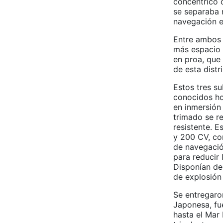
concéntrico 
se separaba 
navegación en
Entre ambos 
más espacio a
en proa, que 
de esta distr
Estos tres s
conocidos ho
en inmersión
trimado se r
resistente. 
y 200 CV, con
de navegació
para reducir 
Disponían de
de explosión
Se entregaro
Japonesa, fu
hasta el Mar