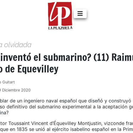
a olvidada
 inventó el submarino? (11) Rai
 de Equevilley
o Guitart
9 Diciembre 2020
blar de un ingeniero naval español que diseñó y construyó
so definitivo del submarino experimental a la aceptación g
ina?
tor Toussaint Vincent d’Équevilley Montjustin, vizconde fr
 que en 1835 se unió al ejército isabelino español en la Pri