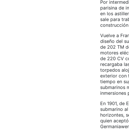
Por intermed
parisina de i
en los astill
sale para tra
construcción
Vuelve a Fra
diseño del s
de 202 TM de
motores eléc
de 220 CV co
recargaba la
torpedos alo
exterior con
tiempo en sup
submarinos mi
inmersiones 
En 1901, de 
submarino al
horizontes, s
quien aceptó 
Germaniawer