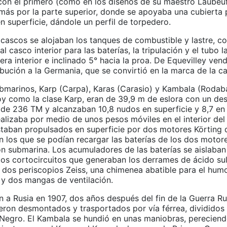
con el primero (como en los diseños de su maestro Laubeuf
más por la parte superior, donde se apoyaba una cubierta 
 superficie, dándole un perfil de torpedero.
cascos se alojaban los tanques de combustible y lastre, c
l casco interior para las baterías, la tripulación y el tubo
era interior e inclinado 5° hacia la proa. De Equevilley vend
ibución a la Germania, que se convirtió en la marca de la ca
ubmarinos, Karp (Carpa), Karas (Carasio) y Kambala (Rodaba
y como la clase Karp, eran de 39,9 m de eslora con un de
 de 236 TM y alcanzaban 10,8 nudos en superficie y 8,7 en 
ealizaba por medio de unos pesos móviles en el interior del
Estaban propulsados en superficie por dos motores Körting
 los que se podían recargar las baterías de los dos motore
n submarina. Los acumuladores de las baterías se aislaban
los cortocircuitos que generaban los derrames de ácido sul
 dos periscopios Zeiss, una chimenea abatible para el hum
 y dos mangas de ventilación.
n a Rusia en 1907, dos años después del fin de la Guerra R
eron desmontados y trasportados por vía férrea, divididos 
 Negro. El Kambala se hundió en unas maniobras, perecien