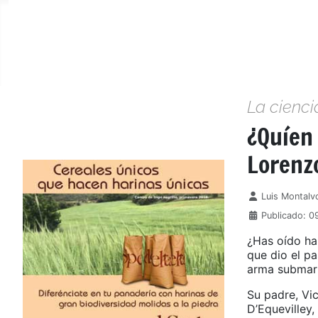
La cienci
¿Quíen
Lorenzo
Detalles
Luis Montalv
Publicado: 0
¿Has oído ha
que dio el pa
arma submar
Su padre, Vic
D’Equevilley,