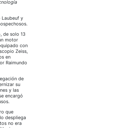
cnología
e Laubeuf y
 sospechosos.
, de solo 13
 un motor
 equipado con
scopio Zeiss,
os en
por Raimundo
legación de
ernizar su
nes y las
 se encargó
usos.
ero que
do despliega
tos no era