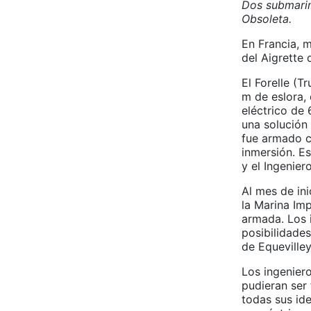
Dos submarin
Obsoleta.
En Francia, 
del Aigrette
El Forelle (
m de eslora,
eléctrico de
una solución 
fue armado c
inmersión. E
y el Ingenier
Al mes de in
la Marina Imp
armada. Los 
posibilidade
de Equevilley
Los ingenier
pudieran ser
todas sus id