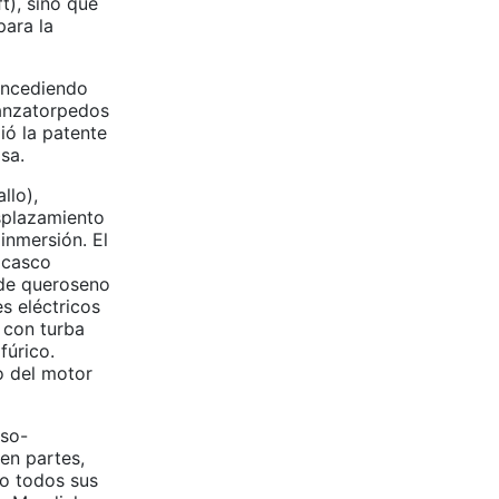
t), sino que
para la
oncediendo
 lanzatorpedos
ió la patente
sa.
llo),
splazamiento
inmersión. El
 casco
 de queroseno
s eléctricos
 con turba
fúrico.
o del motor
uso-
en partes,
do todos sus