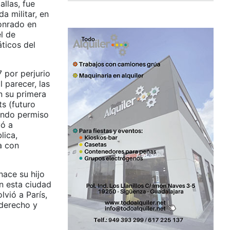
allas, fue
a militar, en
Honrado en
l de
ticos del
 por perjurio
 parecer, las
n su primera
s (futuro
gundo permiso
yó a
lica,
a con
nace su hijo
n esta ciudad
lvió a París,
 derecho y