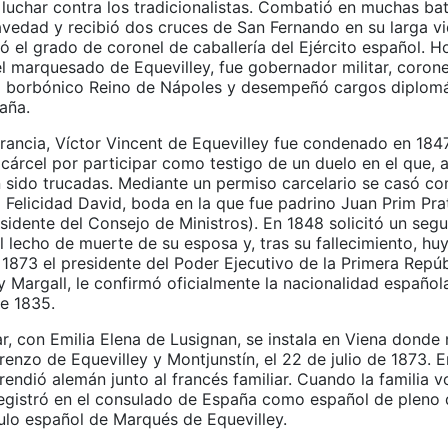
 luchar contra los tradicionalistas. Combatió en muchas bat
vedad y recibió dos cruces de San Fernando en su larga vid
ó el grado de coronel de caballería del Ejército español. 
l marquesado de Equevilley, fue gobernador militar, corone
el borbónico Reino de Nápoles y desempeñó cargos diplomá
aña.
rancia, Víctor Vincent de Equevilley fue condenado en 1847
cárcel por participar como testigo de un duelo en el que, al
 sido trucadas. Mediante un permiso carcelario se casó co
 Felicidad David, boda en la que fue padrino Juan Prim Prat
esidente del Consejo de Ministros). En 1848 solicitó un se
l lecho de muerte de su esposa y, tras su fallecimiento, hu
1873 el presidente del Poder Ejecutivo de la Primera Repúb
y Margall, le confirmó oficialmente la nacionalidad español
e 1835.
r, con Emilia Elena de Lusignan, se instala en Viena donde 
enzo de Equevilley y Montjunstín, el 22 de julio de 1873. E
ndió alemán junto al francés familiar. Cuando la familia vo
registró en el consulado de España como español de pleno
tulo español de Marqués de Equevilley.