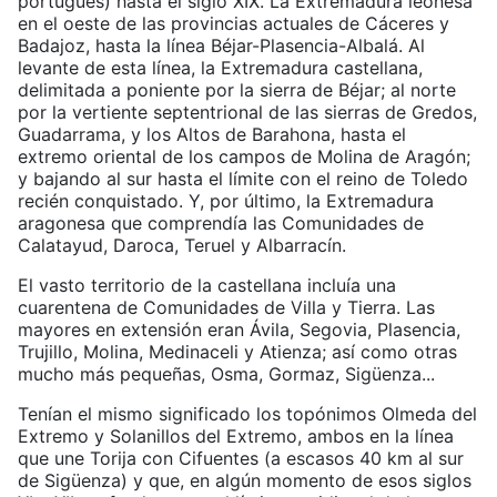
portugués) hasta el siglo XIX. La Extremadura leonesa
en el oeste de las provincias actuales de Cáceres y
Badajoz, hasta la línea Béjar-Plasencia-Albalá. Al
levante de esta línea, la Extremadura castellana,
delimitada a poniente por la sierra de Béjar; al norte
por la vertiente septentrional de las sierras de Gredos,
Guadarrama, y los Altos de Barahona, hasta el
extremo oriental de los campos de Molina de Aragón;
y bajando al sur hasta el límite con el reino de Toledo
recién conquistado. Y, por último, la Extremadura
aragonesa que comprendía las Comunidades de
Calatayud, Daroca, Teruel y Albarracín.
El vasto territorio de la castellana incluía una
cuarentena de Comunidades de Villa y Tierra. Las
mayores en extensión eran Ávila, Segovia, Plasencia,
Trujillo, Molina, Medinaceli y Atienza; así como otras
mucho más pequeñas, Osma, Gormaz, Sigüenza...
Tenían el mismo significado los topónimos Olmeda del
Extremo y Solanillos del Extremo, ambos en la línea
que une Torija con Cifuentes (a escasos 40 km al sur
de Sigüenza) y que, en algún momento de esos siglos