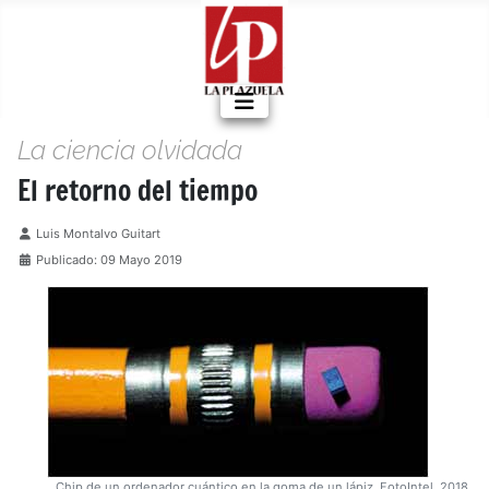
La ciencia olvidada
El retorno del tiempo
Detalles
Luis Montalvo Guitart
Publicado: 09 Mayo 2019
Chip de un ordenador cuántico en la goma de un lápiz. FotoIntel, 2018.