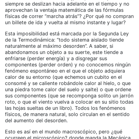
siempre se deslizan hacia adelante en el tiempo y no
aprovechan la ventaja matemática de las fórmulas
físicas de correr “marcha atrás”? ¿Por qué no compran
un billete de ida y vuelta al mismo instante y lugar?
Esta imposibilidad está marcada por la Segunda Ley
de la Termodinámica: “todo sistema aislado tiende
naturalmente al máximo desorden”. A saber, si
abandonamos un objeto a su suerte, este tiende a
enfriarse (perder energía) y a disgregar sus
componentes (perder orden) y no conocemos ningún
fenómeno espontáneo en el que el objeto adquiera
calor de su entorno (que echemos un cubito en el
consomé y se caliente robándole calor al hielo, o que
una piedra tome calor del suelo y salte) o que ordene
sus componentes (que se recomponga solito un jarrón
roto, o que el viento vuelva a colocar en su sitio todas
las hojas sueltas de un libro). Todos los fenómenos
físicos, de manera natural, solo circulan en el sentido
del aumento del desorden.
Esto es así en el mundo macroscópico, pero ¿qué
ocurreen el microscópico? donde manda la Mecánica