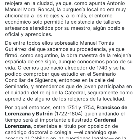
relojera en la ciudad, ya que, como apunta Antonio
Manuel Moral Roncal, la burguesía local no era muy
aficionada a los relojes y, a lo más, el entorno
económico solo permitió la existencia de talleres
artesanos atendidos por su maestro, algún posible
oficial y aprendices.
De entre todos ellos sobresalió Manuel Tomás
Gutiérrez del que sabemos su procedencia, ya que
firmó, como seguntino, la obra maestra de la relojería
española de ese siglo, aunque conocemos poco de su
vida. Creemos que nació alrededor de 1740 y se ha
podido comprobar que estudió en el Seminario
Conciliar de Sigüenza, entonces en la calle del
Seminario, y entendemos que de joven participaba en
el cuidado del reloj de la Catedral, seguramente como
aprendiz de alguno de los relojeros de la localidad.
Por aquel entonces, entre 1751 y 1754,
Francisco de
Lorenzana y Butrón
(1722-1804) quien andando el
tiempo será el importante e ilustrado
Cardenal
Lorenzana
, ostentaba el título por oposición de
canónigo doctoral o colegial —el canónigo que
asesora al Cabildo en las cuestiones legales— en la