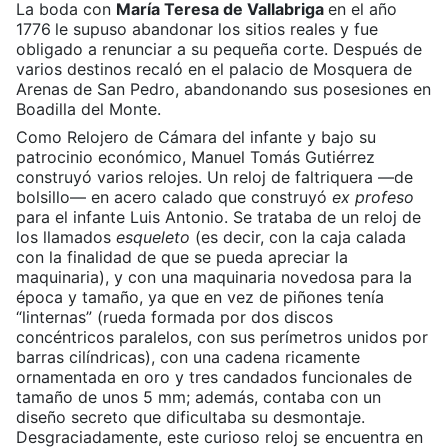
La boda con
María Teresa de Vallabriga
en el año
1776
le supuso abandonar los sitios reales y fue
obligado a renunciar a su pequeña corte. Después de
varios destinos recaló en el palacio de Mosquera de
Arenas de San Pedro, abandonando sus posesiones en
Boadilla del Monte.
Como Relojero de Cámara del infante y bajo su
patrocinio económico, Manuel Tomás Gutiérrez
construyó varios relojes. Un reloj de faltriquera —de
bolsillo— en acero calado que construyó
ex profeso
para el infante Luis Antonio. Se trataba de un reloj de
los llamados
esqueleto
(es decir, con la caja calada
con la finalidad de que se pueda apreciar la
maquinaria), y con una maquinaria novedosa para la
época y tamaño, ya que en vez de piñones tenía
“linternas” (rueda formada por dos discos
concéntricos paralelos, con sus perímetros unidos por
barras cilíndricas), con una cadena ricamente
ornamentada en oro y tres candados funcionales de
tamaño de unos 5 mm; además, contaba con un
diseño secreto que dificultaba su desmontaje.
Desgraciadamente, este curioso reloj se encuentra en