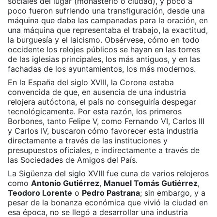
sociales del lugar (monasterio o ciudad), y poco a
poco fueron sufriendo una transfiguración, desde una
máquina que daba las campanadas para la oración, en
una máquina que representaba el trabajo, la exactitud,
la burguesía y el laicismo. Obsérvese, cómo en todo
occidente los relojes públicos se hayan en las torres
de las iglesias principales, los más antiguos, y en las
fachadas de los ayuntamientos, los más modernos.
En la España del siglo XVIII, la Corona estaba
convencida de que, en ausencia de una industria
relojera autóctona, el país no conseguiría despegar
tecnológicamente. Por esta razón, los primeros
Borbones, tanto Felipe V, como Fernando VI, Carlos III
y Carlos IV, buscaron cómo favorecer esta industria
directamente a través de las instituciones y
presupuestos oficiales, e indirectamente a través de
las Sociedades de Amigos del País.
La Sigüenza del siglo XVIII fue cuna de varios relojeros
como
Antonio Gutiérrez
,
Manuel Tomás Gutiérrez
,
Teodoro Lorente
o
Pedro Pastrana
; sin embargo, y a
pesar de la bonanza económica que vivió la ciudad en
esa época, no se llegó a desarrollar una industria