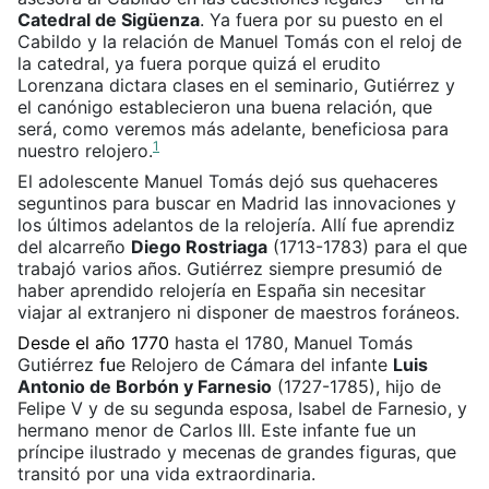
Catedral de Sigüenza
. Ya fuera por su puesto en el
Cabildo y la relación de Manuel Tomás con el reloj de
la catedral, ya fuera porque quizá el erudito
Lorenzana dictara clases en el seminario, Gutiérrez y
el canónigo establecieron una buena relación, que
será, como veremos más adelante, beneficiosa para
1
nuestro relojero.
El adolescente Manuel Tomás dejó sus quehaceres
seguntinos para buscar en Madrid las innovaciones y
los últimos adelantos de la relojería. Allí fue aprendiz
del alcarreño
Diego Rostriaga
(1713-1783) para el que
trabajó varios años. Gutiérrez siempre presumió de
haber aprendido relojería en España sin necesitar
viajar al extranjero ni disponer de maestros foráneos.
Desde el año 1770
hasta el 1780, Manuel Tomás
Gutiérrez
fu
e Relojero de Cámara del infante
Luis
Antonio de Borbón y Farnesio
(1727-1785), hijo de
Felipe V y de su segunda esposa, Isabel de Farnesio, y
hermano menor de Carlos III. Este infante fue un
príncipe ilustrado y mecenas de grandes figuras, que
transitó por una vida extraordinaria.