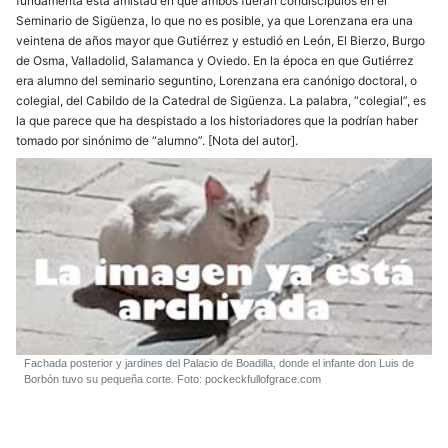
fundamenta esta amistad en que ambos fueran condiscípulos en el
Seminario de Sigüenza, lo que no es posible, ya que Lorenzana era una
veintena de años mayor que Gutiérrez y estudió en León, El Bierzo, Burgo
de Osma, Valladolid, Salamanca y Oviedo. En la época en que Gutiérrez
era alumno del seminario seguntino, Lorenzana era canónigo doctoral, o
colegial, del Cabildo de la Catedral de Sigüenza. La palabra, “colegial”, es
la que parece que ha despistado a los historiadores que la podrían haber
tomado por sinónimo de “alumno”. [Nota del autor].
Fachada posterior y jardines del Palacio de Boadilla, donde el infante don Luis de
Borbón tuvo su pequeña corte. Foto: pockeckfullofgrace.com