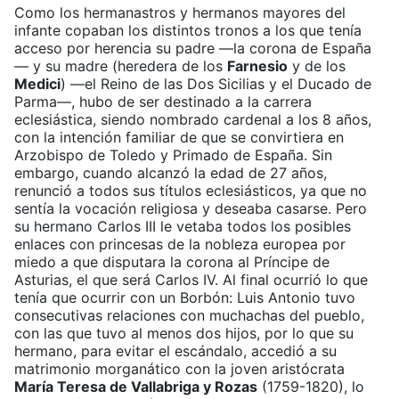
Como los hermanastros y hermanos mayores del
infante copaban los distintos tronos a los que tenía
acceso por herencia su padre —la corona de España
— y su madre (heredera de los
Farnesio
y de los
Medici
) —el Reino de las Dos Sicilias y el Ducado de
Parma­—, hubo de ser destinado a la carrera
eclesiástica, siendo nombrado cardenal a los 8 años,
con la intención familiar de que se convirtiera en
Arzobispo de Toledo y Primado de España. Sin
embargo, cuando alcanzó la edad de 27 años,
renunció a todos sus títulos eclesiásticos, ya que no
sentía la vocación religiosa y deseaba casarse. Pero
su hermano Carlos III le vetaba todos los posibles
enlaces con princesas de la nobleza europea por
miedo a que disputara la corona al Príncipe de
Asturias, el que será Carlos IV. Al final ocurrió lo que
tenía que ocurrir con un Borbón: Luis Antonio tuvo
consecutivas relaciones con muchachas del pueblo,
con las que tuvo al menos dos hijos, por lo que su
hermano, para evitar el escándalo, accedió a su
matrimonio morganático con la joven aristócrata
María Teresa de Vallabriga y Rozas
(1759-1820), lo