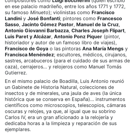
compositores como
Luigi
Boccherini
(quien escribió
en ese palacio madrileño, entre los años 1771 y 1772,
su famoso
Minueto
); violinistas como
Francisco
Landini
y
José Bonfanti
; pintores como
Francesco
Sasso
,
Jacinto Gómez Pastor
,
Manuel de la Cruz
,
Antonio Giovanni Barbazza
,
Charles Joseph Flipart
,
Luis Paret y Alcázar
,
Antonio Ponz Piquer
(pintor,
historiador y autor de un famoso libro de viajes),
Francisco de Goya
o las pintoras
Ana María Mengs
y
Francisca Menéndez
; escultores, médicos, cirujanos,
sastres, arcabuceros (para el cuidado de sus armas de
caza), cerrajeros… y relojeros como Manuel Tomás
Gutierrez.
En el mismo palacio de Boadilla, Luis Antonio reunió
un Gabinete de Historia Natural, colecciones de
insectos y de minerales, una jaula de aves (la única
histórica que se conserva en España)… instrumentos
científicos como microscopios, telescopios, cámaras
oscuras y relojes, ya que, al igual que su sobrino
Carlos IV, era un gran aficionado a la relojería y
dedicaba horas a la limpieza y reparación de sus
ejemplares.