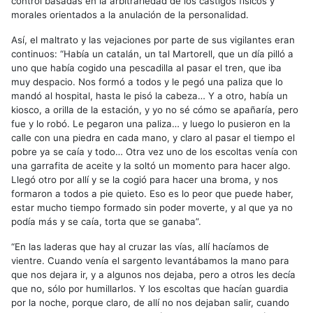
control basadas en la arbitrariedad de los castigos físicos y
morales orientados a la anulación de la personalidad.
Así, el maltrato y las vejaciones por parte de sus vigilantes eran
continuos: “Había un catalán, un tal Martorell, que un día pilló a
uno que había cogido una pescadilla al pasar el tren, que iba
muy despacio. Nos formó a todos y le pegó una paliza que lo
mandó al hospital, hasta le pisó la cabeza… Y a otro, había un
kiosco, a orilla de la estación, y yo no sé cómo se apañaría, pero
fue y lo robó. Le pegaron una paliza… y luego lo pusieron en la
calle con una piedra en cada mano, y claro al pasar el tiempo el
pobre ya se caía y todo… Otra vez uno de los escoltas venía con
una garrafita de aceite y la soltó un momento para hacer algo.
Llegó otro por allí y se la cogió para hacer una broma, y nos
formaron a todos a pie quieto. Eso es lo peor que puede haber,
estar mucho tiempo formado sin poder moverte, y al que ya no
podía más y se caía, torta que se ganaba”.
“En las laderas que hay al cruzar las vías, allí hacíamos de
vientre. Cuando venía el sargento levantábamos la mano para
que nos dejara ir, y a algunos nos dejaba, pero a otros les decía
que no, sólo por humillarlos. Y los escoltas que hacían guardia
por la noche, porque claro, de allí no nos dejaban salir, cuando