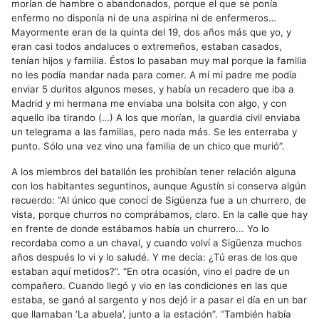
morían de hambre o abandonados, porque el que se ponía
enfermo no disponía ni de una aspirina ni de enfermeros…
Mayormente eran de la quinta del 19, dos años más que yo, y
eran casi todos andaluces o extremeños, estaban casados,
tenían hijos y familia. Éstos lo pasaban muy mal porque la familia
no les podía mandar nada para comer. A mí mi padre me podía
enviar 5 duritos algunos meses, y había un recadero que iba a
Madrid y mi hermana me enviaba una bolsita con algo, y con
aquello iba tirando (…) A los que morían, la guardia civil enviaba
un telegrama a las familias, pero nada más. Se les enterraba y
punto. Sólo una vez vino una familia de un chico que murió”.
A los miembros del batallón les prohibían tener relación alguna
con los habitantes seguntinos, aunque Agustín si conserva algún
recuerdo: “Al único que conocí de Sigüenza fue a un churrero, de
vista, porque churros no comprábamos, claro. En la calle que hay
en frente de donde estábamos había un churrero... Yo lo
recordaba como a un chaval, y cuando volví a Sigüenza muchos
años después lo vi y lo saludé. Y me decía: ¿Tú eras de los que
estaban aquí metidos?”. “En otra ocasión, vino el padre de un
compañero. Cuando llegó y vio en las condiciones en las que
estaba, se ganó al sargento y nos dejó ir a pasar el día en un bar
que llamaban ‘La abuela’, junto a la estación”. “También había