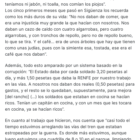
teníamos ni jabón, ni toalla, nos comían los piojos”.
Los cinco primeros meses que pasó en Sigüenza los recuerda
como los más duros de su vida: “No nos daban de comer, que
era una injusticia muy grande la que hacían con nosotros. Nos
daban un cazo de caldo con cuatro algarrobas, pero cuatro
algarrobas, y con tronchos de repollo, pero no de repollo bueno,
lo que se tira. Y el café… era de unos árboles que hay que tienen
como unas judías, pues con la simiente esa, tostada, ese era el
café que nos daban”.
Además, todo esto amparado por un sistema basado en la
corrupción: “El Estado daba por cada soldado 3,20 pesetas al
día, y más 1,50 pesetas que daba la RENFE por nuestro trabajo
en las vías. A nosotros nos daban dos reales (0,50 pesetas) para
gastos, y el resto se lo quedaban, supuestamente, para mejora
[del rancho] (…) los soldados que estaban en cocina se hacían
ricos. Tenían un capitán en cocina, y con un mes que les tocara
en cocina, ya se hacían ricos”.
En cuanto al trabajo que hicieron, nos cuenta que “casi todo el
tiempo estuvimos arreglando las vías del tren que estaban
estropeadas por la guerra. Es donde más estuvimos, aunque
luego estuvimos una cuadrilla de 8 o 10 en el parque, limpiando