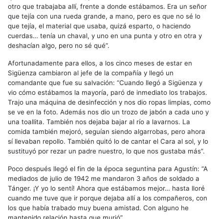
otro que trabajaba allí, frente a donde estábamos. Era un señor
que tejía con una rueda grande, a mano, pero es que no sé lo
que tejía, el material que usaba, quizá esparto, o haciendo
cuerdas… tenía un chaval, y uno en una punta y otro en otra y
deshacían algo, pero no sé qué”.
Afortunadamente para ellos, a los cinco meses de estar en
Sigüenza cambiaron al jefe de la compañía y llegó un
comandante que fue su salvación: “Cuando llegó a Sigüenza y
vio cómo estábamos la mayoría, paró de inmediato los trabajos.
Trajo una máquina de desinfección y nos dio ropas limpias, como
se ve en la foto. Además nos dio un trozo de jabón a cada uno y
una toallita. También nos dejaba bajar al río a lavarnos. La
comida también mejoró, seguían siendo algarrobas, pero ahora
sí llevaban repollo. También quitó lo de cantar el Cara al sol, y lo
sustituyó por rezar un padre nuestro, lo que nos gustaba más”.
Poco después llegó el fin de la época seguntina para Agustín: “A
mediados de julio de 1942 me mandaron 3 años de soldado a
Tánger. ¡Y yo lo sentí! Ahora que estábamos mejor… hasta lloré
cuando me tuve que ir porque dejaba allí a los compañeros, con
los que había trabado muy buena amistad. Con alguno he
mantenido relación hasta que murió”.