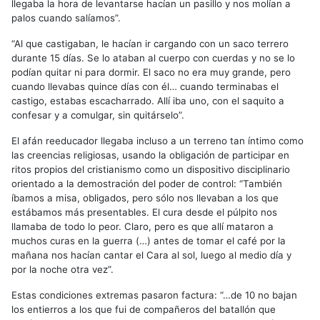
llegaba la hora de levantarse hacían un pasillo y nos molían a
palos cuando salíamos”.
“Al que castigaban, le hacían ir cargando con un saco terrero
durante 15 días. Se lo ataban al cuerpo con cuerdas y no se lo
podían quitar ni para dormir. El saco no era muy grande, pero
cuando llevabas quince días con él… cuando terminabas el
castigo, estabas escacharrado. Allí iba uno, con el saquito a
confesar y a comulgar, sin quitárselo”.
El afán reeducador llegaba incluso a un terreno tan íntimo como
las creencias religiosas, usando la obligación de participar en
ritos propios del cristianismo como un dispositivo disciplinario
orientado a la demostración del poder de control: “También
íbamos a misa, obligados, pero sólo nos llevaban a los que
estábamos más presentables. El cura desde el púlpito nos
llamaba de todo lo peor. Claro, pero es que allí mataron a
muchos curas en la guerra (…) antes de tomar el café por la
mañana nos hacían cantar el Cara al sol, luego al medio día y
por la noche otra vez”.
Estas condiciones extremas pasaron factura: “…de 10 no bajan
los entierros a los que fui de compañeros del batallón que