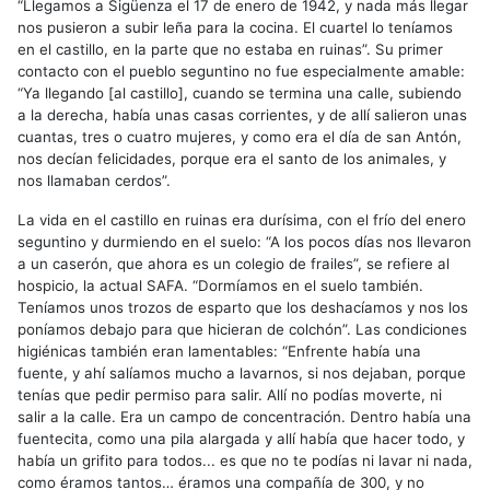
“Llegamos a Sigüenza el 17 de enero de 1942, y nada más llegar
nos pusieron a subir leña para la cocina. El cuartel lo teníamos
en el castillo, en la parte que no estaba en ruinas”. Su primer
contacto con el pueblo seguntino no fue especialmente amable:
“Ya llegando [al castillo], cuando se termina una calle, subiendo
a la derecha, había unas casas corrientes, y de allí salieron unas
cuantas, tres o cuatro mujeres, y como era el día de san Antón,
nos decían felicidades, porque era el santo de los animales, y
nos llamaban cerdos”.
La vida en el castillo en ruinas era durísima, con el frío del enero
seguntino y durmiendo en el suelo: “A los pocos días nos llevaron
a un caserón, que ahora es un colegio de frailes”, se refiere al
hospicio, la actual SAFA. “Dormíamos en el suelo también.
Teníamos unos trozos de esparto que los deshacíamos y nos los
poníamos debajo para que hicieran de colchón”. Las condiciones
higiénicas también eran lamentables: “Enfrente había una
fuente, y ahí salíamos mucho a lavarnos, si nos dejaban, porque
tenías que pedir permiso para salir. Allí no podías moverte, ni
salir a la calle. Era un campo de concentración. Dentro había una
fuentecita, como una pila alargada y allí había que hacer todo, y
había un grifito para todos... es que no te podías ni lavar ni nada,
como éramos tantos… éramos una compañía de 300, y no