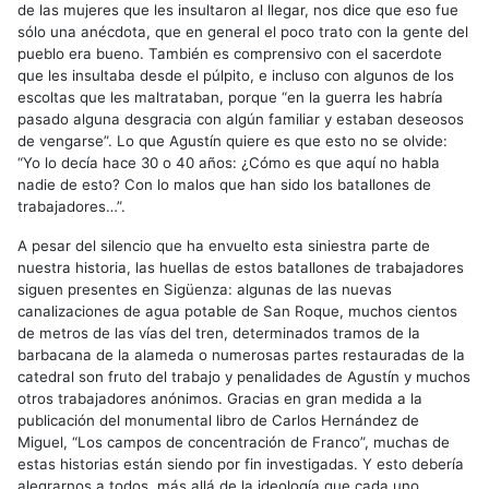
de las mujeres que les insultaron al llegar, nos dice que eso fue
sólo una anécdota, que en general el poco trato con la gente del
pueblo era bueno. También es comprensivo con el sacerdote
que les insultaba desde el púlpito, e incluso con algunos de los
escoltas que les maltrataban, porque “en la guerra les habría
pasado alguna desgracia con algún familiar y estaban deseosos
de vengarse”. Lo que Agustín quiere es que esto no se olvide:
“Yo lo decía hace 30 o 40 años: ¿Cómo es que aquí no habla
nadie de esto? Con lo malos que han sido los batallones de
trabajadores…”.
A pesar del silencio que ha envuelto esta siniestra parte de
nuestra historia, las huellas de estos batallones de trabajadores
siguen presentes en Sigüenza: algunas de las nuevas
canalizaciones de agua potable de San Roque, muchos cientos
de metros de las vías del tren, determinados tramos de la
barbacana de la alameda o numerosas partes restauradas de la
catedral son fruto del trabajo y penalidades de Agustín y muchos
otros trabajadores anónimos. Gracias en gran medida a la
publicación del monumental libro de Carlos Hernández de
Miguel, “Los campos de concentración de Franco”, muchas de
estas historias están siendo por fin investigadas. Y esto debería
alegrarnos a todos, más allá de la ideología que cada uno