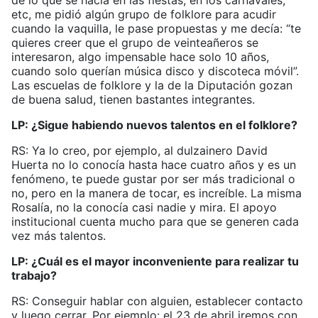
de lo que se hacía en las fiestas, en los carnavales,
etc, me pidió algún grupo de folklore para acudir
cuando la vaquilla, le pase propuestas y me decía: “te
quieres creer que el grupo de veinteañeros se
interesaron, algo impensable hace solo 10 años,
cuando solo querían música disco y discoteca móvil”.
Las escuelas de folklore y la de la Diputación gozan
de buena salud, tienen bastantes integrantes.
LP: ¿Sigue habiendo nuevos talentos en el folklore?
RS: Ya lo creo, por ejemplo, al dulzainero David
Huerta no lo conocía hasta hace cuatro años y es un
fenómeno, te puede gustar por ser más tradicional o
no, pero en la manera de tocar, es increíble. La misma
Rosalía, no la conocía casi nadie y mira. El apoyo
institucional cuenta mucho para que se generen cada
vez más talentos.
LP: ¿Cuál es el mayor inconveniente para realizar tu
trabajo?
RS: Conseguir hablar con alguien, establecer contacto
y luego cerrar. Por ejemplo: el 23 de abril iremos con