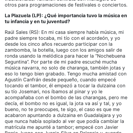
otros para programaciones de festivales o conciertos.
La Plazuela (LP): ¿Qué importancia tuvo la música en
tu infancia y en tu juventud?
Raúl Sales (RS): En mi casa siempre había música, mi
padre siempre tocaba, mi tío con el acordeón, y yo
desde los cinco años recuerdo participar con la
zambomba, la botella, luego con los amigos salir de
ronda usando la melódica para hacer la “Nochebuena
Seguntina”. Por parte de mi padre escuché mucha
música navarra, no solo de charanga, también jotas y
eso lo tengo bien grabado. Tengo mucha amistad con
Agustín Canfrán desde pequeño, cuando empecé
tocando el tambor, él empezó a tocar la dulzaina con
su tío Josemari, nos íbamos al pinar y yo le
acompañaba con el bombo de las charangas, pero me
decía, el bombo no es igual, la jota va así y tal, y yo
bueno, no te preocupes, te sigo, el caso es que me
acabaron apuntando a dulzaina en Guadalajara y yo
que nunca había soplado al ver que podía cambiar la
matrícula me apunté a tambor; empecé con Javier