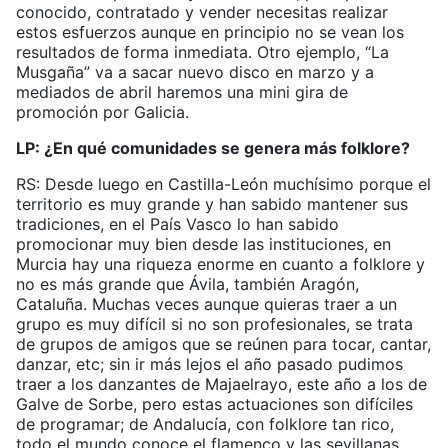
conocido, contratado y vender necesitas realizar
estos esfuerzos aunque en principio no se vean los
resultados de forma inmediata. Otro ejemplo, “La
Musgaña” va a sacar nuevo disco en marzo y a
mediados de abril haremos una mini gira de
promoción por Galicia.
LP: ¿En qué comunidades se genera más folklore?
RS: Desde luego en Castilla-León muchísimo porque el
territorio es muy grande y han sabido mantener sus
tradiciones, en el País Vasco lo han sabido
promocionar muy bien desde las instituciones, en
Murcia hay una riqueza enorme en cuanto a folklore y
no es más grande que Ávila, también Aragón,
Cataluña. Muchas veces aunque quieras traer a un
grupo es muy difícil si no son profesionales, se trata
de grupos de amigos que se reúnen para tocar, cantar,
danzar, etc; sin ir más lejos el año pasado pudimos
traer a los danzantes de Majaelrayo, este año a los de
Galve de Sorbe, pero estas actuaciones son difíciles
de programar; de Andalucía, con folklore tan rico,
todo el mundo conoce el flamenco y las sevillanas,