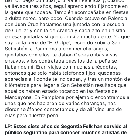
Barrio, luego con Juanjo Silva en Palencia y, cuando
ya llevaba tres años, seguí aprendiendo fijándome en
la gente que tocaba. También acompañaba en fiestas
a dulzaineros, pero poco. Cuando estuve en Palencia
con Juan Cruz hacíamos una juntada con la escuela
de Cuellar y con la de Aranda y cada año en un sitio,
en esas juntadas sí que conocí a mucha gente. Yo que
soy de la peña de “El Golpe”, recuerdo subir a San
Sebastián, a Pamplona a conocer charangas,
quedabas con ellos, te daban Cedés o ibas a sus
ensayos, y los contrataba pues los de la peña se
fiaban de mí. Eran viajes con muchas anécdotas,
entonces que solo había teléfonos fijos, quedabas,
aparecías allí donde te indicaban, y tras un montón de
kilómetros para llegar a San Sebastián resultaba que
aquellos habían estado tocando en las fiestas de
Mandayona. En Pamplona por ejemplo encontramos a
unos que nos hablaron de varias charangas, nos
dieron teléfonos contactamos y de allí vino una de
ellas para nuestra peña.
LP: Estos siete años de Segontia Folk han servido al
público seguntino para conocer muchos artistas de