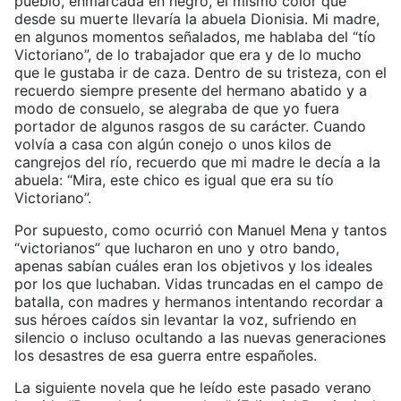
pueblo, enmarcada en negro, el mismo color que
desde su muerte llevaría la abuela Dionisia. Mi madre,
en algunos momentos señalados, me hablaba del “tío
Victoriano”, de lo trabajador que era y de lo mucho
que le gustaba ir de caza. Dentro de su tristeza, con el
recuerdo siempre presente del hermano abatido y a
modo de consuelo, se alegraba de que yo fuera
portador de algunos rasgos de su carácter. Cuando
volvía a casa con algún conejo o unos kilos de
cangrejos del río, recuerdo que mi madre le decía a la
abuela: “Mira, este chico es igual que era su tío
Victoriano”.
Por supuesto, como ocurrió con Manuel Mena y tantos
“victorianos” que lucharon en uno y otro bando,
apenas sabían cuáles eran los objetivos y los ideales
por los que luchaban. Vidas truncadas en el campo de
batalla, con madres y hermanos intentando recordar a
sus héroes caídos sin levantar la voz, sufriendo en
silencio o incluso ocultando a las nuevas generaciones
los desastres de esa guerra entre españoles.
La siguiente novela que he leído este pasado verano