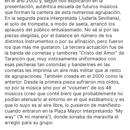
en el año 2000 y, según nos explicaron en la
presentación, auténtica escuela de futuros músicos
que forman la cantera de esta numerosa agrupación.
En la segunda pieza interpretada (Judería Sevillana),
el solo de trompeta, a modo de saeta, arrancó los
aplausos del público entusiasmado. No sé si por las
piezas elegidas, por el balance en número de los
distintos instrumentos o por su afinación, pero fueron
los que más me gustaron. La tercera actuación fue de
la banda de cornetas y tambores “Cristo del Amor” de
Tarancón que, muy vistosamente uniformados con
esas pecheras tan coloridas y banderines en las
cornetas les imprimía un aire más militar que al resto
de agrupaciones. También creada en el 2000 como la
anterior. Desde la primera pieza sufrieron mis oídos,
no por la música sino por el “volumen” de los 48
músicos (creo que conté bien) que probablemente no
podían atenuarlo al entorno en el que estábamos; y es
que lo suyo es al aire libre, lo pusieron de manifiesto
cuando entraron en la Plaza Mayor interpretando “My
way” (“A mi manera”), donde sonaba de maravilla el
arreglo para su grupo.