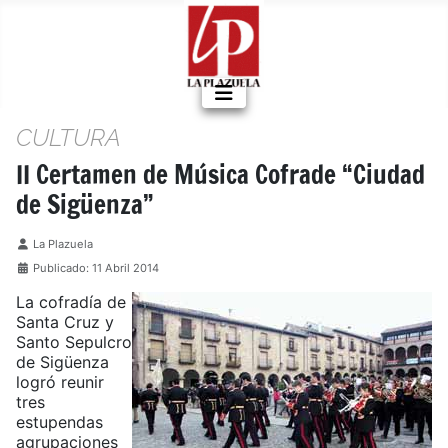
CULTURA
II Certamen de Música Cofrade “Ciudad
de Sigüenza”
Detalles
La Plazuela
Publicado: 11 Abril 2014
La cofradía de
Santa Cruz y
Santo Sepulcro
de Sigüenza
logró reunir
tres
estupendas
agrupaciones